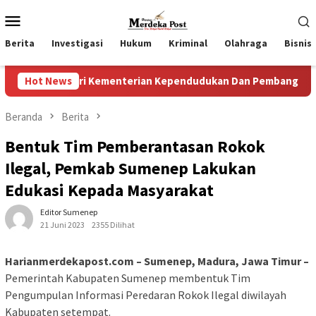
Loncat
Menu
ke
Mobile
konten
Berita
Investigasi
Hukum
Kriminal
Olahraga
Bisnis
ari Kementerian Kependudukan Dan Pembangunan Keluarga
Hot News
Beranda
Berita
Bentuk Tim Pemberantasan Rokok
Ilegal, Pemkab Sumenep Lakukan
Edukasi Kepada Masyarakat
Editor Sumenep
21 Juni 2023
2355 Dilihat
Harianmerdekapost.com – Sumenep, Madura, Jawa Timur –
Pemerintah Kabupaten Sumenep membentuk Tim
Pengumpulan Informasi Peredaran Rokok Ilegal diwilayah
Kabupaten setempat.