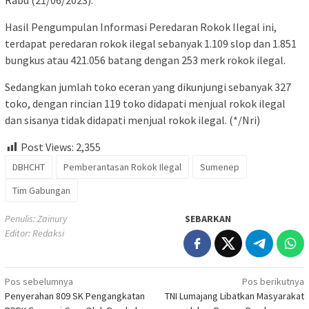
Hasil Pengumpulan Informasi Peredaran Rokok Ilegal ini,
terdapat peredaran rokok ilegal sebanyak 1.109 slop dan 1.851
bungkus atau 421.056 batang dengan 253 merk rokok ilegal.
Sedangkan jumlah toko eceran yang dikunjungi sebanyak 327
toko, dengan rincian 119 toko didapati menjual rokok ilegal
dan sisanya tidak didapati menjual rokok ilegal. (*/Nri)
Post Views:
2,355
DBHCHT
Pemberantasan Rokok Ilegal
Sumenep
Tim Gabungan
Penulis: Zainury
SEBARKAN
Editor: Redaksi
Navigasi
Pos sebelumnya
Pos berikutnya
Penyerahan 809 SK Pengangkatan
TNI Lumajang Libatkan Masyarakat
pos