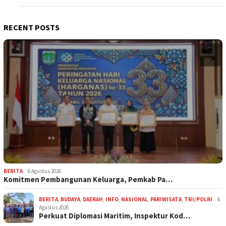
RECENT POSTS
BERITA
6 Agustus 2026
Komitmen Pembangunan Keluarga, Pemkab Pa…
BERITA
,
BUDAYA
,
DAERAH
,
INFO
,
NASIONAL
,
PARIWISATA
,
TNI/POLRI
6
Agustus 2026
Perkuat Diplomasi Maritim, Inspektur Kod…