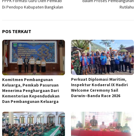
PPPK Formasi Guru Oleh Pemkab
dalam Proses Pembangunan
Di Pendopo Kabupaten Bangkalan
Rutilahu
POS TERKAIT
Perkuat Diplomasi Maritim,
Komitmen Pembangunan
Inspektur Kodaeral IX Hadiri
Keluarga, Pemkab Pasuruan
Welcome Ceremony Sail
Menerima Penghargaan Dari
Darwin–Banda Race 2026
Kementerian Kependudukan
Dan Pembangunan Keluarga