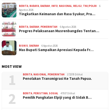
BERITA
,
BUDAYA
,
DAERAH
,
INFO
,
NASIONAL
,
RELIGI
,
TNI/POLRI
6
Agustus 2026
Tingkatkan Keimanan dan Rasa Syukur, Pra…
BERITA
,
DAERAH
,
PEMERINTAH
6 Agustus 2026
Progres Pelaksanaan Musrenbangdes Tentan…
BISNIS
,
DAERAH
6 Agustus 2026
Mas Bupati Sampaikan Apresiasi Kepada Fr…
MOST VIEW
1
BERITA
,
NASIONAL
,
PEMERINTAH
172578 Dilihat
Penolakan Transmigrasi Ke Tanah Papua.
2
BERITA
,
PERISTIWA
,
SOSIAL
47937 Dilihat
Pemilik Pangkalan Elpiji yang di Sidak B…