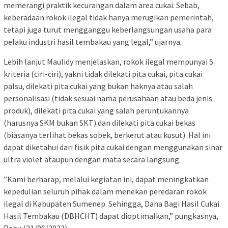
memerangi praktik kecurangan dalam area cukai. Sebab,
keberadaan rokok ilegal tidak hanya merugikan pemerintah,
tetapi juga turut mengganggu keberlangsungan usaha para
pelaku industri hasil tembakau yang legal,” ujarnya.
Lebih lanjut Maulidy menjelaskan, rokok ilegal mempunyai 5
kriteria (ciri-ciri), yakni tidak dilekati pita cukai, pita cukai
palsu, dilekati pita cukai yang bukan haknya atau salah
personalisasi (tidak sesuai nama perusahaan atau beda jenis
produk), dilekati pita cukai yang salah peruntukannya
(harusnya SKM bukan SKT) dan dilekati pita cukai bekas
(biasanya terlihat bekas sobek, berkerut atau kusut). Hal ini
dapat diketahui dari fisik pita cukai dengan menggunakan sinar
ultra violet ataupun dengan mata secara langsung.
”Kami berharap, melalui kegiatan ini, dapat meningkatkan
kepedulian seluruh pihak dalam menekan peredaran rokok
ilegal di Kabupaten Sumenep. Sehingga, Dana Bagi Hasil Cukai
Hasil Tembakau (DBHCHT) dapat dioptimalkan,” pungkasnya,
Rabu (21/06/2023).