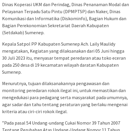
Dinas Koperasi UKM dan Perindag, Dinas Penanaman Modal dan
Pelayanan Terpadu Satu Pintu (DPMPTSP) dan Naker, Dinas
Komunikasi dan Informatika (Diskominfo), Bagian Hukum dan
Bagian Perekonomian Sekretariat Daerah Kabupaten
(Setdakab) Sumenep.
Kepala Satpol PP Kabupaten Sumenep Ach. Laily Maulidy
mengatakan, Kegiatan yang dilaksanakan dari 05 Juni hingga
30 Juli 2023 itu, menyasar tempat peredaran atau toko eceran
pada 250 desa di 19 kecamatan wilayah daratan Kabupaten
Sumenep.
Menurutnya, tujuan dilaksanakannya pengawasan dan
monitoring peredaran rokok ilegal ini, untuk memastikan dan
mengedukasi para pedagang serta masyarakat pada umumnya,
agar sadar dan tahu tentang peraturan yang berlaku mengenai
kriteria atau ciri-ciri rokok ilegal.
”Pada pasal 54 Undang-undang Cukai Nomor 39 Tahun 2007
Tentang Perubahan Atas Undang-Undang Nomor 11 Tahun