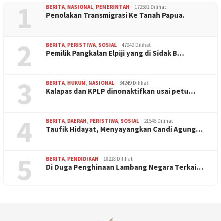
1
BERITA
,
NASIONAL
,
PEMERINTAH
172581 Dilihat
Penolakan Transmigrasi Ke Tanah Papua.
2
BERITA
,
PERISTIWA
,
SOSIAL
47949 Dilihat
Pemilik Pangkalan Elpiji yang di Sidak B…
3
BERITA
,
HUKUM
,
NASIONAL
34249 Dilihat
Kalapas dan KPLP dinonaktifkan usai petu…
4
BERITA
,
DAERAH
,
PERISTIWA
,
SOSIAL
21546 Dilihat
Taufik Hidayat, Menyayangkan Candi Agung…
5
BERITA
,
PENDIDIKAN
18218 Dilihat
Di Duga Penghinaan Lambang Negara Terkai…