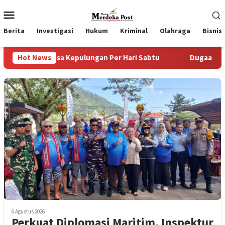
Loncat
Menu
ke
Mobile
konten
Berita
Investigasi
Hukum
Kriminal
Olahraga
Bisnis
Desa Kepulungan Per Hari Sabtu
Hot News
Dugaan Pungli SKAB di
6 Agustus 2026
Perkuat Diplomasi Maritim, Inspektur