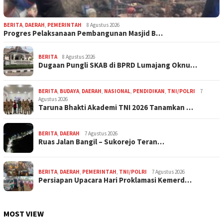
BERITA
,
DAERAH
,
PEMERINTAH
8 Agustus 2026
Progres Pelaksanaan Pembangunan Masjid B…
BERITA
8 Agustus 2026
Dugaan Pungli SKAB di BPRD Lumajang Oknu…
BERITA
,
BUDAYA
,
DAERAH
,
NASIONAL
,
PENDIDIKAN
,
TNI/POLRI
7
Agustus 2026
Taruna Bhakti Akademi TNI 2026 Tanamkan …
BERITA
,
DAERAH
7 Agustus 2026
Ruas Jalan Bangil – Sukorejo Teran…
BERITA
,
DAERAH
,
PEMERINTAH
,
TNI/POLRI
7 Agustus 2026
Persiapan Upacara Hari Proklamasi Kemerd…
MOST VIEW