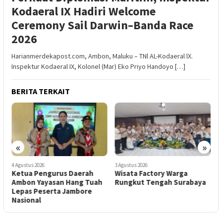
Kodaeral IX Hadiri Welcome
Ceremony Sail Darwin–Banda Race
2026
Harianmerdekapost.com, Ambon, Maluku – TNl AL-Kodaeral lX.
Inspektur Kodaeral IX, Kolonel (Mar) Eko Priyo Handoyo […]
BERITA TERKAIT
«
»
4 Agustus 2026
3 Agustus 2026
3
Ketua Pengurus Daerah
Wisata Factory Warga
M
Ambon Yayasan Hang Tuah
Rungkut Tengah Surabaya
S
Lepas Peserta Jambore
k
Nasional
K