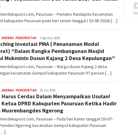
8
nmerdekapost.com, Pasuruan – Pemdes Randupitu kecamatan
 kabupaten Pasuruan pada hari senen tanggal ( 03-08-2026) […]
,
DAERAH
,
PEMERINTAH
Editor
2 Agustus 2026
ching Investasi PMA ( Penanaman Modal
Pasuruan
rat) “Dalam Rangka Pembangunan Masjid
ul Mukminin Dusun Kajang 2 Desa Kepulungan”
nmerdekapost.com, Pasuruan – Warga dusun Kajang 2 desa
ungan kecamatan Gempol kabupaten Pasuruan 97 persen […]
,
DAERAH
,
PEMERINTAH
Editor
30 Juli 2026
 Harus Cerdas Dalam Menyampaikan Usulan!
Pasuruan
 Ketua DPRD Kabupaten Pasuruan Ketika Hadir
 Musrenbangdes Ngerong
merdekapost.com, Pasuruan – Pada hari kamis tanggal (30-07-
 Pemdes Ngerong kecamatan Gempol kabupaten Pasuruan
[…]