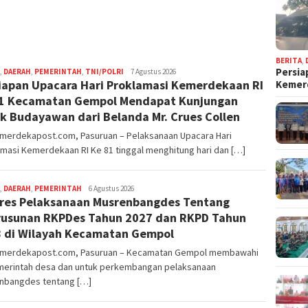
BERITA
,
Persia
,
DAERAH
,
PEMERINTAH
,
TNI/POLRI
Editor
7 Agustus 2026
iapan Upacara Hari Proklamasi Kemerdekaan RI
Keme
Pasuruan
1 Kecamatan Gempol Mendapat Kunjungan
k Budayawan dari Belanda Mr. Crues Collen
nmerdekapost.com, Pasuruan – Pelaksanaan Upacara Hari
masi Kemerdekaan RI Ke 81 tinggal menghitung hari dan […]
,
DAERAH
,
PEMERINTAH
Editor
6 Agustus 2026
res Pelaksanaan Musrenbangdes Tentang
Pasuruan
usunan RKPDes Tahun 2027 dan RKPD Tahun
 di Wilayah Kecamatan Gempol
nmerdekapost.com, Pasuruan – Kecamatan Gempol membawahi
merintah desa dan untuk perkembangan pelaksanaan
nbangdes tentang […]