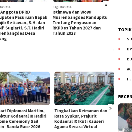
Mukminin
»
Desa Ke
tus 2026
3 Agustus 2026
 Anggota DPRD
Istimewa dan Wow!
upaten Pasuruan Bapak
Musrenbangdes Randupitu
jib Setiawan, S.H. dan
Tentang Penyusunan
Ni’ Sugiarti, S.T. Hadiri
RKPDes Tahun 2027 dan
TOPIK
renbangdes Desa
Tahun 2028
ong
SU
DP
BU
AC
H.
RECEN
»
uat Diplomasi Maritim,
Tingkatkan Keimanan dan
Progr
ktur Kodaeral IX Hadiri
Rasa Syukur, Prajurit
Musre
ome Ceremony Sail
Kodaeral IX Ikuti Kauseri
Penyu
in–Banda Race 2026
Agama Secara Virtual
2027 d
Wilay