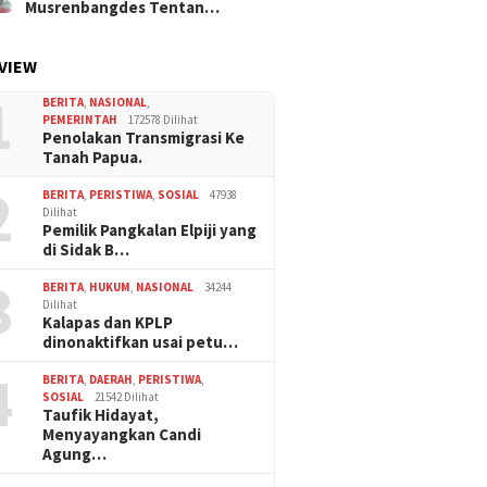
Musrenbangdes Tentan…
VIEW
1
BERITA
,
NASIONAL
,
PEMERINTAH
172578 Dilihat
Penolakan Transmigrasi Ke
Tanah Papua.
2
BERITA
,
PERISTIWA
,
SOSIAL
47938
Dilihat
Pemilik Pangkalan Elpiji yang
di Sidak B…
3
BERITA
,
HUKUM
,
NASIONAL
34244
Dilihat
Kalapas dan KPLP
dinonaktifkan usai petu…
4
BERITA
,
DAERAH
,
PERISTIWA
,
SOSIAL
21542 Dilihat
Taufik Hidayat,
Menyayangkan Candi
Agung…