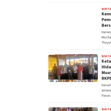
BERITA
Kemi
Peme
Ber
Haria
Mocha
Thoyy
BERITA
Ketu
Hida
Musr
RKPD
Haria
amana
Pasur
BERITA