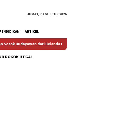
JUMAT, 7 AGUSTUS 2026
PENDIDIKAN
ARTIKEL
ri Belanda Mr. Crues Collen
Komitmen Pembangunan Kel
R ROKOK ILEGAL