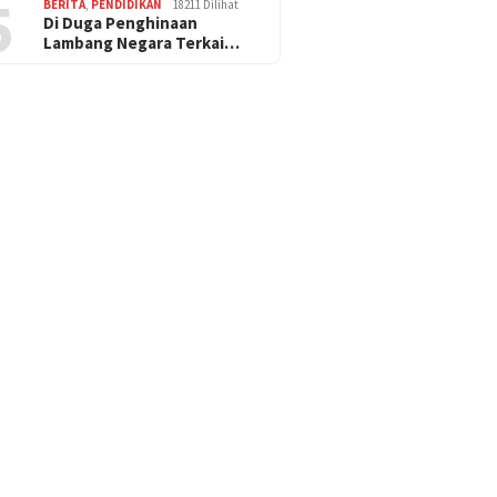
5
BERITA
,
PENDIDIKAN
18211 Dilihat
Di Duga Penghinaan
Lambang Negara Terkai…