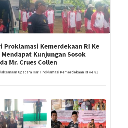
ri Proklamasi Kemerdekaan RI Ke
 Mendapat Kunjungan Sosok
a Mr. Crues Collen
laksanaan Upacara Hari Proklamasi Kemerdekaan RI Ke 81
2 Agustus 202
Launchin
Penanam
“Dalam 
Pembangu