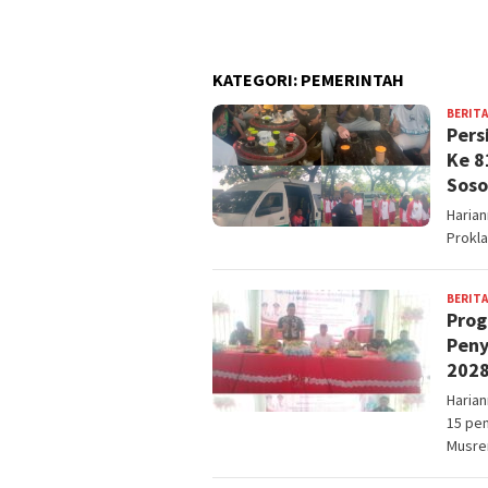
es Collen
KATEGORI:
PEMERINTAH
BERITA
Pers
Ke 8
Soso
Haria
Prokla
BERITA
Prog
Peny
2028
Haria
15 pe
Musre