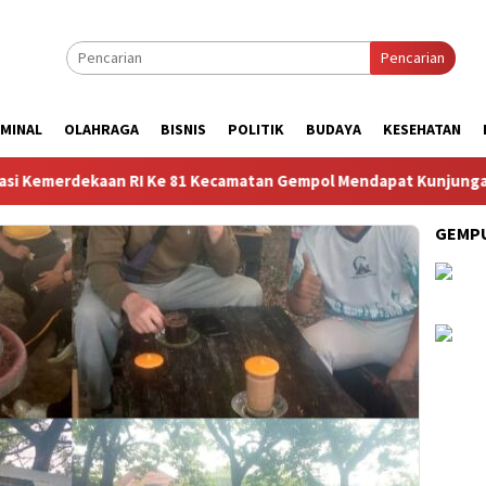
Pencarian
IMINAL
OLAHRAGA
BISNIS
POLITIK
BUDAYA
KESEHATAN
Ke 81 Kecamatan Gempol Mendapat Kunjungan Sosok Budayawan da
GEMPU