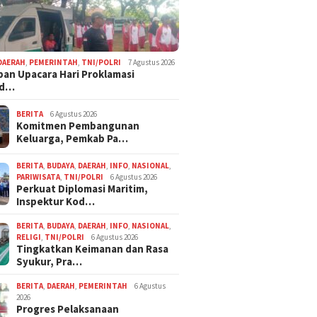
Crues Collen
DAERAH
,
PEMERINTAH
,
TNI/POLRI
7 Agustus 2026
pan Upacara Hari Proklamasi
rd…
BERITA
6 Agustus 2026
Komitmen Pembangunan
Keluarga, Pemkab Pa…
BERITA
,
BUDAYA
,
DAERAH
,
INFO
,
NASIONAL
,
PARIWISATA
,
TNI/POLRI
6 Agustus 2026
Perkuat Diplomasi Maritim,
Inspektur Kod…
BERITA
,
BUDAYA
,
DAERAH
,
INFO
,
NASIONAL
,
RELIGI
,
TNI/POLRI
6 Agustus 2026
Tingkatkan Keimanan dan Rasa
Syukur, Pra…
BERITA
,
DAERAH
,
PEMERINTAH
6 Agustus
2026
Progres Pelaksanaan