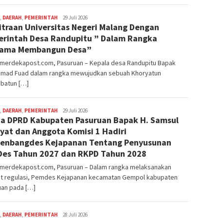
,
DAERAH
,
PEMERINTAH
Editor
29 Juli 2026
traan Universitas Negeri Malang Dengan
Pasuruan
rintah Desa Randupitu ” Dalam Rangka
sama Membangun Desa”
nmerdekapost.com, Pasuruan – Kepala desa Randupitu Bapak
mad Fuad dalam rangka mewujudkan sebuah Khoryatun
ibatun […]
,
DAERAH
,
PEMERINTAH
Editor
29 Juli 2026
a DPRD Kabupaten Pasuruan Bapak H. Samsul
Pasuruan
yat dan Anggota Komisi 1 Hadiri
enbangdes Kejapanan Tentang Penyusunan
es Tahun 2027 dan RKPD Tahun 2028
nmerdekapost.com, Pasuruan – Dalam rangka melaksanakan
t regulasi, Pemdes Kejapanan kecamatan Gempol kabupaten
uan pada […]
,
DAERAH
,
PEMERINTAH
Editor
28 Juli 2026