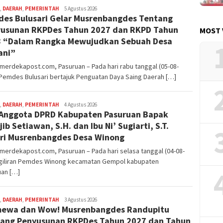
,
DAERAH
,
PEMERINTAH
Editor
5 Agustus 2026
es Bulusari Gelar Musrenbangdes Tentang
Pasuruan
usunan RKPDes Tahun 2027 dan RKPD Tahun
MOST 
 “Dalam Rangka Mewujudkan Sebuah Desa
ani”
merdekapost.com, Pasuruan – Pada hari rabu tanggal (05-08-
Pemdes Bulusari bertajuk Penguatan Daya Saing Daerah […]
,
DAERAH
,
PEMERINTAH
Editor
4 Agustus 2026
Anggota DPRD Kabupaten Pasuruan Bapak
Pasuruan
jib Setiawan, S.H. dan Ibu Ni’ Sugiarti, S.T.
ri Musrenbangdes Desa Winong
merdekapost.com, Pasuruan – Pada hari selasa tanggal (04-08-
 giliran Pemdes Winong kecamatan Gempol kabupaten
uan […]
,
DAERAH
,
PEMERINTAH
Editor
3 Agustus 2026
mewa dan Wow! Musrenbangdes Randupitu
Pasuruan
ang Penyusunan RKPDes Tahun 2027 dan Tahun