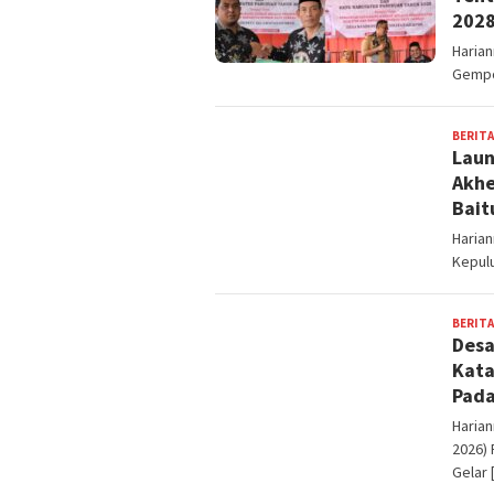
202
Haria
Gempol
BERITA
Laun
Akhe
Bait
Haria
Kepul
BERITA
Desa
Kata
Pada
Harian
2026)
Gelar 