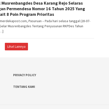
l Musrenbangdes Desa Karang Rejo Selaras
Pasuruan
an Permendesa Nomor 16 Tahun 2025 Yang
ait 8 Poin Program Prioritas
merdekapost.com, Pasuruan – Pada hari selasa tanggal (28-07-
 Gelar Musrenbangdes Tentang Penyusunan RKPDes Tahun
[…]
Lihat Lainnya
PRIVACY POLICY
TENTANG KAMI