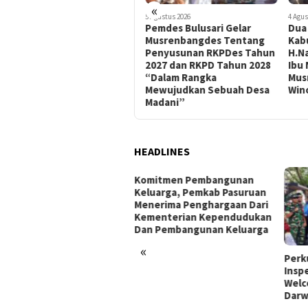
«
6 Agustus 2026
5 Agustus 2026
4 Agus
Progres Pelaksanaan
Pemdes Bulusari Gelar
Dua
Musrenbangdes Tentang
Musrenbangdes Tentang
Kab
Penyusunan RKPDes Tahun
Penyusunan RKPDes Tahun
H.Na
2027 dan RKPD Tahun 2028
2027 dan RKPD Tahun 2028
Ibu 
di Wilayah Kecamatan
“Dalam Rangka
Mus
Gempol
Mewujudkan Sebuah Desa
Win
Madani”
HEADLINES
Komitmen Pembangunan
Keluarga, Pemkab Pasuruan
Menerima Penghargaan Dari
Kementerian Kependudukan
Dan Pembangunan Keluarga
«
siapan Upacara Hari
Perk
klamasi Kemerdekaan RI
Inspe
 81 Kecamatan Gempol
Welc
ndapat Kunjungan Sosok
Darw
ayawan dari Belanda Mr.