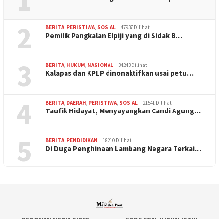
1
2
BERITA
,
PERISTIWA
,
SOSIAL
47937 Dilihat
Pemilik Pangkalan Elpiji yang di Sidak B…
3
BERITA
,
HUKUM
,
NASIONAL
34243 Dilihat
Kalapas dan KPLP dinonaktifkan usai petu…
4
BERITA
,
DAERAH
,
PERISTIWA
,
SOSIAL
21541 Dilihat
Taufik Hidayat, Menyayangkan Candi Agung…
5
BERITA
,
PENDIDIKAN
18210 Dilihat
Di Duga Penghinaan Lambang Negara Terkai…