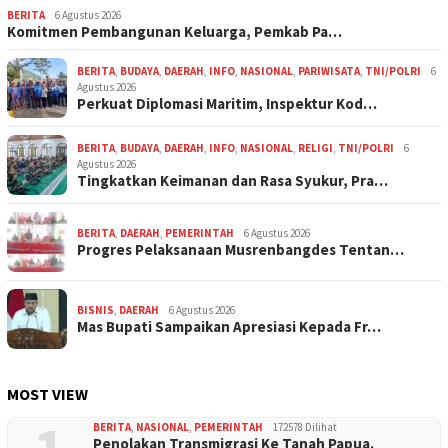
BERITA
6 Agustus 2026
Komitmen Pembangunan Keluarga, Pemkab Pa…
BERITA
,
BUDAYA
,
DAERAH
,
INFO
,
NASIONAL
,
PARIWISATA
,
TNI/POLRI
6
Agustus 2026
Perkuat Diplomasi Maritim, Inspektur Kod…
BERITA
,
BUDAYA
,
DAERAH
,
INFO
,
NASIONAL
,
RELIGI
,
TNI/POLRI
6
Agustus 2026
Tingkatkan Keimanan dan Rasa Syukur, Pra…
BERITA
,
DAERAH
,
PEMERINTAH
6 Agustus 2026
Progres Pelaksanaan Musrenbangdes Tentan…
BISNIS
,
DAERAH
6 Agustus 2026
Mas Bupati Sampaikan Apresiasi Kepada Fr…
MOST VIEW
BERITA
,
NASIONAL
,
PEMERINTAH
172578 Dilihat
Penolakan Transmigrasi Ke Tanah Papua.