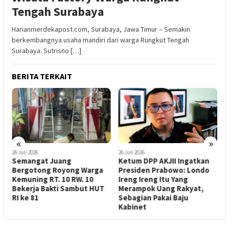
Tengah Surabaya
Harianmerdekapost.com, Surabaya, Jawa Timur – Semakin
berkembangnya usaha mandiri dari warga Rungkut Tengah
Surabaya. Sutrisno […]
BERITA TERKAIT
«
»
26 Juli 2026
26 Juli 2026
2
Semangat Juang
Ketum DPP AKJII Ingatkan
K
i
Bergotong Royong Warga
Presiden Prabowo: Londo
F
Kemuning RT. 10 RW. 10
Ireng Ireng Itu Yang
A
Bekerja Bakti Sambut HUT
Merampok Uang Rakyat,
P
RI ke 81
Sebagian Pakai Baju
A
Kabinet