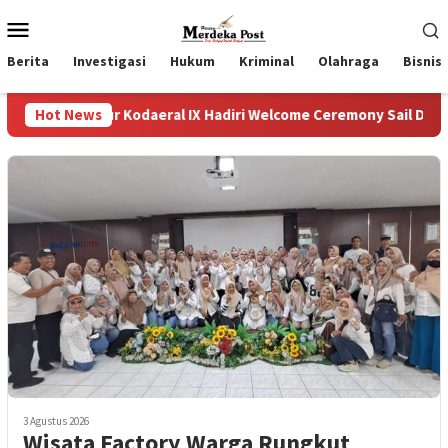
Loncat
Menu
ke
Mobile
konten
Berita
Investigasi
Hukum
Kriminal
Olahraga
Bisnis
ektur Kodaeral IX Hadiri Welcome Ceremony Sail Darwin–Banda Ra
Hot News
3 Agustus 2026
Wisata Factory Warga Rungkut