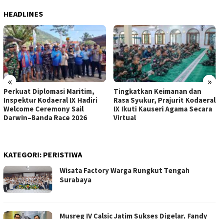
HEADLINES
«
»
Perkuat Diplomasi Maritim,
Tingkatkan Keimanan dan
Inspektur Kodaeral IX Hadiri
Rasa Syukur, Prajurit Kodaeral
Welcome Ceremony Sail
IX Ikuti Kauseri Agama Secara
Darwin–Banda Race 2026
Virtual
KATEGORI:
PERISTIWA
Wisata Factory Warga Rungkut Tengah
Surabaya
Musreg IV Calsic Jatim Sukses Digelar, Fandy