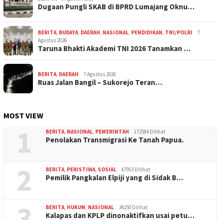
Dugaan Pungli SKAB di BPRD Lumajang Oknu…
BERITA
,
BUDAYA
,
DAERAH
,
NASIONAL
,
PENDIDIKAN
,
TNI/POLRI
7
Agustus 2026
Taruna Bhakti Akademi TNI 2026 Tanamkan …
BERITA
,
DAERAH
7 Agustus 2026
Ruas Jalan Bangil – Sukorejo Teran…
MOST VIEW
1
BERITA
,
NASIONAL
,
PEMERINTAH
172584 Dilihat
Penolakan Transmigrasi Ke Tanah Papua.
2
BERITA
,
PERISTIWA
,
SOSIAL
47953 Dilihat
Pemilik Pangkalan Elpiji yang di Sidak B…
3
BERITA
,
HUKUM
,
NASIONAL
34250 Dilihat
Kalapas dan KPLP dinonaktifkan usai petu…