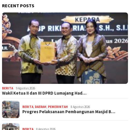
RECENT POSTS
BERITA
9 Agustus 2026
Wakil Ketua II dan III DPRD Lumajang Had…
BERITA
,
DAERAH
,
PEMERINTAH
8 Agustus 2026
Progres Pelaksanaan Pembangunan Masjid B…
BERITA
8 Agustus 2026