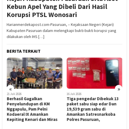
Kebun Apel Yang Dibeli Dari Hasil
Korupsi PTSL Wonosari
Harianmerdekapost.com-Pasuruan, – Kejaksaan Negeri (Kejari)
Kabupaten Pasuruan dalam melengkapi bukti-bukti korupsi yang
dilakukan oleh IHS […]
BERITA TERKAIT
«
»
21 Juli 2026
16 Juli 2026
1
Berhasil Gagalkan
Tiga pengedar Dibekuk 13
P
Penyelundupan di KM
paket sabu siap edar Dan
P
Nggapulu, Pam Pelni
19,539 gram sabu di
S
Kodaeral IX Amankan
Amankan Satresnarkoba
A
Kepiting Kenari dan Miras
Polres Pasuruan,
p