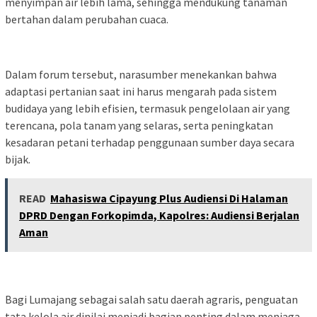
menyimpan air lebih lama, sehingga mendukung tanaman
bertahan dalam perubahan cuaca.
Dalam forum tersebut, narasumber menekankan bahwa
adaptasi pertanian saat ini harus mengarah pada sistem
budidaya yang lebih efisien, termasuk pengelolaan air yang
terencana, pola tanam yang selaras, serta peningkatan
kesadaran petani terhadap penggunaan sumber daya secara
bijak.
READ
Mahasiswa Cipayung Plus Audiensi Di Halaman
DPRD Dengan Forkopimda, Kapolres: Audiensi Berjalan
Aman
Bagi Lumajang sebagai salah satu daerah agraris, penguatan
tata kelola air dinilai menjadi bagian penting dalam menjaga