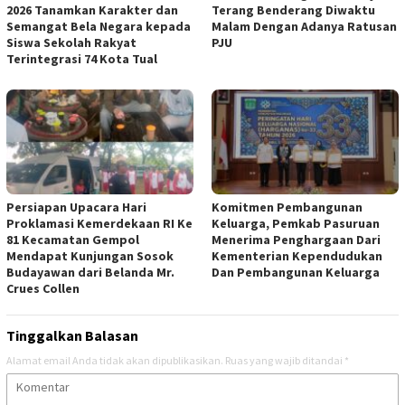
2026 Tanamkan Karakter dan
Terang Benderang Diwaktu
Semangat Bela Negara kepada
Malam Dengan Adanya Ratusan
Siswa Sekolah Rakyat
PJU
Terintegrasi 74 Kota Tual
Persiapan Upacara Hari
Komitmen Pembangunan
Proklamasi Kemerdekaan RI Ke
Keluarga, Pemkab Pasuruan
81 Kecamatan Gempol
Menerima Penghargaan Dari
Mendapat Kunjungan Sosok
Kementerian Kependudukan
Budayawan dari Belanda Mr.
Dan Pembangunan Keluarga
Crues Collen
Tinggalkan Balasan
Alamat email Anda tidak akan dipublikasikan.
Ruas yang wajib ditandai
*