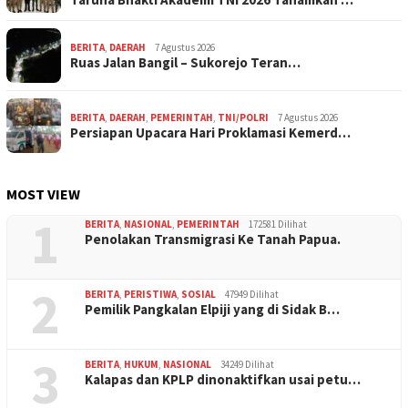
BERITA
,
DAERAH
7 Agustus 2026
Ruas Jalan Bangil – Sukorejo Teran…
BERITA
,
DAERAH
,
PEMERINTAH
,
TNI/POLRI
7 Agustus 2026
Persiapan Upacara Hari Proklamasi Kemerd…
MOST VIEW
1
BERITA
,
NASIONAL
,
PEMERINTAH
172581 Dilihat
Penolakan Transmigrasi Ke Tanah Papua.
2
BERITA
,
PERISTIWA
,
SOSIAL
47949 Dilihat
Pemilik Pangkalan Elpiji yang di Sidak B…
3
BERITA
,
HUKUM
,
NASIONAL
34249 Dilihat
Kalapas dan KPLP dinonaktifkan usai petu…