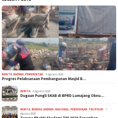
BERITA
,
DAERAH
,
PEMERINTAH
8 Agustus 2026
Progres Pelaksanaan Pembangunan Masjid B…
BERITA
8 Agustus 2026
Dugaan Pungli SKAB di BPRD Lumajang Oknu…
BERITA
,
BUDAYA
,
DAERAH
,
NASIONAL
,
PENDIDIKAN
,
TNI/POLRI
7
Agustus 2026
Taruna Bhakti Akademi TNI 2026 Tanamkan …