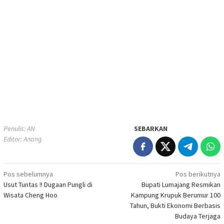
Penulis: AN
SEBARKAN
Editor: Anang
Navigasi
Pos sebelumnya
Pos berikutnya
Usut Tuntas !! Dugaan Pungli di
Bupati Lumajang Resmikan
pos
Wisata Cheng Hoo
Kampung Krupuk Berumur 100
Tahun, Bukti Ekonomi Berbasis
Budaya Terjaga