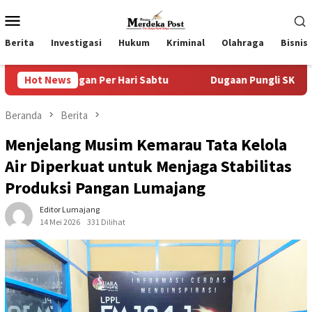
Loncat
Menu
ke
Mobile
konten
Berita
Investigasi
Hukum
Kriminal
Olahraga
Bisnis
n Per Hari Sabtu
Hot News
Dugaan Pungli SKAB di BPRD Lumajang 
Beranda
Berita
Menjelang Musim Kemarau Tata Kelola
Air Diperkuat untuk Menjaga Stabilitas
Produksi Pangan Lumajang
Editor Lumajang
14 Mei 2026
331 Dilihat