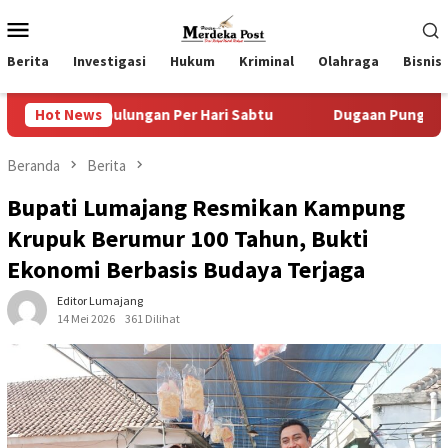
Loncat
Menu
ke
Mobile
konten
Berita
Investigasi
Hukum
Kriminal
Olahraga
Bisnis
ungan Per Hari Sabtu
Hot News
Dugaan Pungli SKAB di BPRD Lumaj
Beranda
Berita
Bupati Lumajang Resmikan Kampung
Krupuk Berumur 100 Tahun, Bukti
Ekonomi Berbasis Budaya Terjaga
Editor Lumajang
14 Mei 2026
361 Dilihat