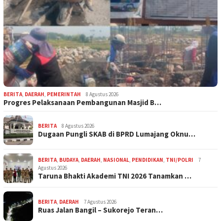
BERITA
,
DAERAH
,
PEMERINTAH
8 Agustus 2026
Progres Pelaksanaan Pembangunan Masjid B…
BERITA
8 Agustus 2026
Dugaan Pungli SKAB di BPRD Lumajang Oknu…
BERITA
,
BUDAYA
,
DAERAH
,
NASIONAL
,
PENDIDIKAN
,
TNI/POLRI
7
Agustus 2026
Taruna Bhakti Akademi TNI 2026 Tanamkan …
BERITA
,
DAERAH
7 Agustus 2026
Ruas Jalan Bangil – Sukorejo Teran…