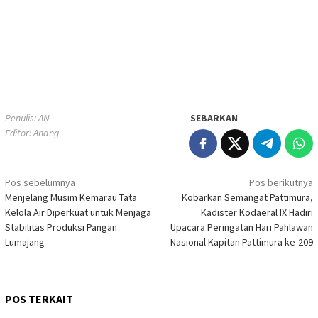
Penulis: AN
SEBARKAN
Editor: Anang
Navigasi
Pos sebelumnya
Pos berikutnya
Menjelang Musim Kemarau Tata
Kobarkan Semangat Pattimura,
pos
Kelola Air Diperkuat untuk Menjaga
Kadister Kodaeral IX Hadiri
Stabilitas Produksi Pangan
Upacara Peringatan Hari Pahlawan
Lumajang
Nasional Kapitan Pattimura ke-209
POS TERKAIT