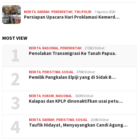
BERITA
,
DAERAH
,
PEMERINTAH
,
TNI/POLRI
7 Agustus 2026
Persiapan Upacara Hari Proklamasi Kemerd…
MOST VIEW
1
BERITA
,
NASIONAL
,
PEMERINTAH
172582 Dilihat
Penolakan Transmigrasi Ke Tanah Papua.
2
BERITA
,
PERISTIWA
,
SOSIAL
47949 Dilihat
Pemilik Pangkalan Elpiji yang di Sidak B…
3
BERITA
,
HUKUM
,
NASIONAL
34249 Dilihat
Kalapas dan KPLP dinonaktifkan usai petu…
4
BERITA
,
DAERAH
,
PERISTIWA
,
SOSIAL
21546 Dilihat
Taufik Hidayat, Menyayangkan Candi Agung…