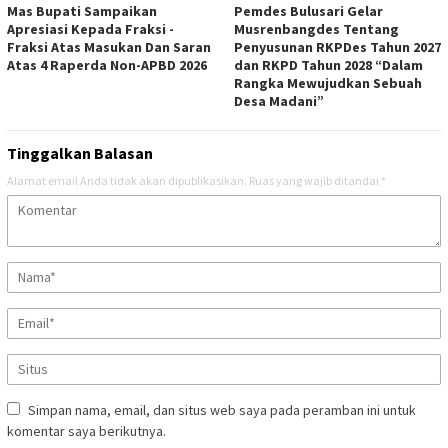
Mas Bupati Sampaikan
Pemdes Bulusari Gelar
Apresiasi Kepada Fraksi -
Musrenbangdes Tentang
Fraksi Atas Masukan Dan Saran
Penyusunan RKPDes Tahun 2027
Atas 4 Raperda Non-APBD 2026
dan RKPD Tahun 2028 “Dalam
Rangka Mewujudkan Sebuah
Desa Madani”
Tinggalkan Balasan
Alamat email Anda tidak akan dipublikasikan.
Ruas yang wajib ditandai
*
Simpan nama, email, dan situs web saya pada peramban ini untuk
komentar saya berikutnya.