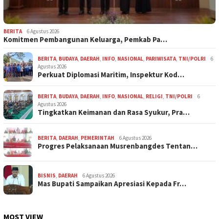
BERITA
6 Agustus 2026
Komitmen Pembangunan Keluarga, Pemkab Pa…
BERITA
,
BUDAYA
,
DAERAH
,
INFO
,
NASIONAL
,
PARIWISATA
,
TNI/POLRI
6
Agustus 2026
Perkuat Diplomasi Maritim, Inspektur Kod…
BERITA
,
BUDAYA
,
DAERAH
,
INFO
,
NASIONAL
,
RELIGI
,
TNI/POLRI
6
Agustus 2026
Tingkatkan Keimanan dan Rasa Syukur, Pra…
BERITA
,
DAERAH
,
PEMERINTAH
6 Agustus 2026
Progres Pelaksanaan Musrenbangdes Tentan…
BISNIS
,
DAERAH
6 Agustus 2026
Mas Bupati Sampaikan Apresiasi Kepada Fr…
MOST VIEW