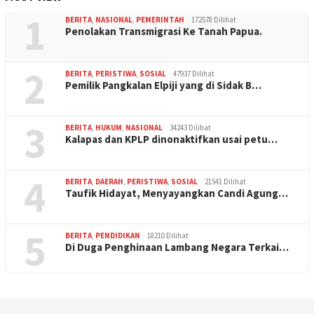
1
BERITA
,
NASIONAL
,
PEMERINTAH
172578 Dilihat
Penolakan Transmigrasi Ke Tanah Papua.
2
BERITA
,
PERISTIWA
,
SOSIAL
47937 Dilihat
Pemilik Pangkalan Elpiji yang di Sidak B…
3
BERITA
,
HUKUM
,
NASIONAL
34243 Dilihat
Kalapas dan KPLP dinonaktifkan usai petu…
4
BERITA
,
DAERAH
,
PERISTIWA
,
SOSIAL
21541 Dilihat
Taufik Hidayat, Menyayangkan Candi Agung…
5
BERITA
,
PENDIDIKAN
18210 Dilihat
Di Duga Penghinaan Lambang Negara Terkai…