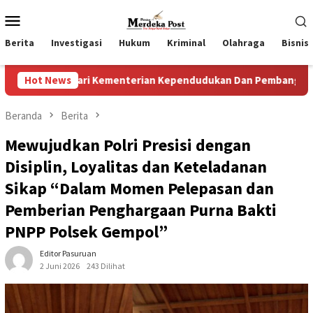
Loncat
Menu
ke
Mobile
konten
Berita
Investigasi
Hukum
Kriminal
Olahraga
Bisnis
 Kementerian Kependudukan Dan Pembangunan Keluarga
Hot News
Beranda
Berita
Mewujudkan Polri Presisi dengan
Disiplin, Loyalitas dan Keteladanan
Sikap “Dalam Momen Pelepasan dan
Pemberian Penghargaan Purna Bakti
PNPP Polsek Gempol”
Editor Pasuruan
2 Juni 2026
243 Dilihat