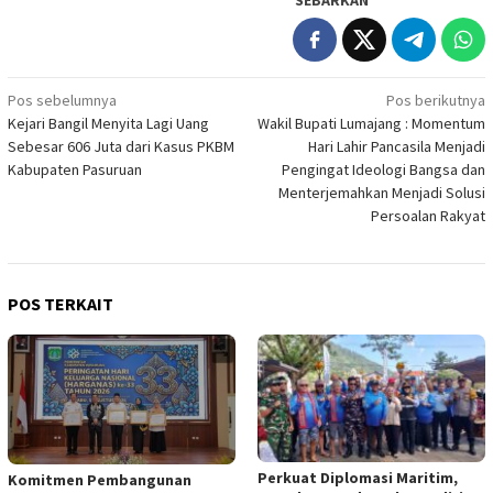
SEBARKAN
Navigasi
Pos sebelumnya
Pos berikutnya
Kejari Bangil Menyita Lagi Uang
Wakil Bupati Lumajang : Momentum
pos
Sebesar 606 Juta dari Kasus PKBM
Hari Lahir Pancasila Menjadi
Kabupaten Pasuruan
Pengingat Ideologi Bangsa dan
Menterjemahkan Menjadi Solusi
Persoalan Rakyat
POS TERKAIT
Perkuat Diplomasi Maritim,
Komitmen Pembangunan