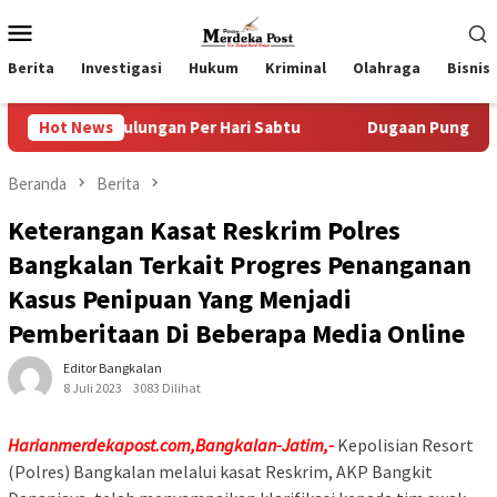
Loncat
Menu
ke
Mobile
konten
Berita
Investigasi
Hukum
Kriminal
Olahraga
Bisnis
lungan Per Hari Sabtu
Hot News
Dugaan Pungli SKAB di BPRD Lum
Beranda
Berita
Keterangan Kasat Reskrim Polres
Bangkalan Terkait Progres Penanganan
Kasus Penipuan Yang Menjadi
Pemberitaan Di Beberapa Media Online
Editor Bangkalan
8 Juli 2023
3083 Dilihat
Harianmerdekapost.com,Bangkalan-Jatim,-
Kepolisian Resort
(Polres) Bangkalan melalui kasat Reskrim, AKP Bangkit