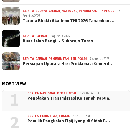
BERITA
,
BUDAYA
,
DAERAH
,
NASIONAL
,
PENDIDIKAN
,
TNI/POLRI
7
Agustus 2026
Taruna Bhakti Akademi TNI 2026 Tanamkan …
BERITA
,
DAERAH
7 Agustus 2026
Ruas Jalan Bangil – Sukorejo Teran…
BERITA
,
DAERAH
,
PEMERINTAH
,
TNI/POLRI
7 Agustus 2026
Persiapan Upacara Hari Proklamasi Kemerd…
MOST VIEW
1
BERITA
,
NASIONAL
,
PEMERINTAH
172582 Dilihat
Penolakan Transmigrasi Ke Tanah Papua.
2
BERITA
,
PERISTIWA
,
SOSIAL
47949 Dilihat
Pemilik Pangkalan Elpiji yang di Sidak B…