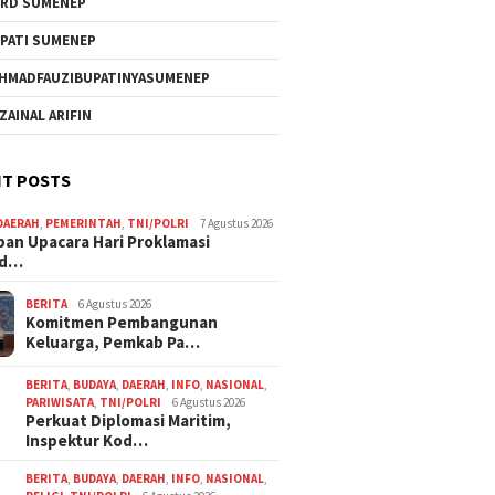
RD SUMENEP
PATI SUMENEP
HMADFAUZIBUPATINYASUMENEP
 ZAINAL ARIFIN
T POSTS
DAERAH
,
PEMERINTAH
,
TNI/POLRI
7 Agustus 2026
pan Upacara Hari Proklamasi
rd…
BERITA
6 Agustus 2026
Komitmen Pembangunan
Keluarga, Pemkab Pa…
BERITA
,
BUDAYA
,
DAERAH
,
INFO
,
NASIONAL
,
PARIWISATA
,
TNI/POLRI
6 Agustus 2026
Perkuat Diplomasi Maritim,
Inspektur Kod…
BERITA
,
BUDAYA
,
DAERAH
,
INFO
,
NASIONAL
,