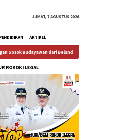
JUMAT, 7 AGUSTUS 2026
PENDIDIKAN
ARTIKEL
dari Belanda Mr. Crues Collen
Komitmen Pembangunan 
R ROKOK ILEGAL