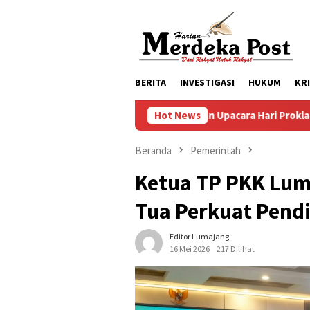
Loncat
ke
konten
BERITA
INVESTIGASI
HUKUM
KR
Persiapan Upacara Hari Proklamasi Kemerdekaan 
Hot News
Beranda
Pemerintah
Ketua TP PKK Lu
Tua Perkuat Pendi
Editor Lumajang
16 Mei 2026
217 Dilihat