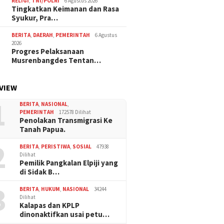
RELIGI
,
TNI/POLRI
6 Agustus 2026
Tingkatkan Keimanan dan Rasa
Syukur, Pra…
BERITA
,
DAERAH
,
PEMERINTAH
6 Agustus
2026
Progres Pelaksanaan
Musrenbangdes Tentan…
VIEW
1
BERITA
,
NASIONAL
,
PEMERINTAH
172578 Dilihat
Penolakan Transmigrasi Ke
Tanah Papua.
2
BERITA
,
PERISTIWA
,
SOSIAL
47938
Dilihat
Pemilik Pangkalan Elpiji yang
di Sidak B…
3
BERITA
,
HUKUM
,
NASIONAL
34244
Dilihat
Kalapas dan KPLP
dinonaktifkan usai petu…