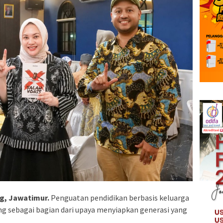
g, Jawatimur.
Penguatan pendidikan berbasis keluarga
ng sebagai bagian dari upaya menyiapkan generasi yang