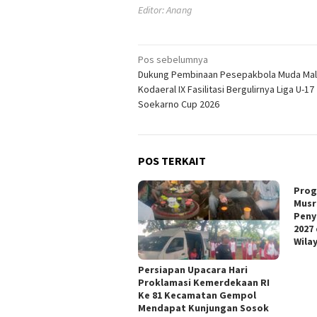
Editor: Anang
Navigasi
Pos sebelumnya
Dukung Pembinaan Pesepakbola Muda Mal
pos
Kodaeral IX Fasilitasi Bergulirnya Liga U-17
Soekarno Cup 2026
POS TERKAIT
Prog
Musr
Peny
2027
Wila
Persiapan Upacara Hari
Proklamasi Kemerdekaan RI
Ke 81 Kecamatan Gempol
Mendapat Kunjungan Sosok