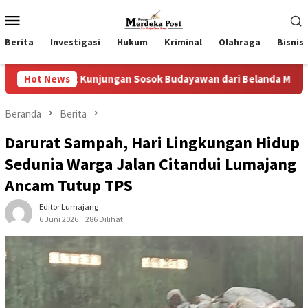
Loncat
Menu
ke
Mobile
konten
Berita
Investigasi
Hukum
Kriminal
Olahraga
Bisnis
njungan Sosok Budayawan dari Belanda Mr. Crues Collen
Hot News
Beranda
Berita
Darurat Sampah, Hari Lingkungan Hidup
Sedunia Warga Jalan Citandui Lumajang
Ancam Tutup TPS
Editor Lumajang
6 Juni 2026
286 Dilihat