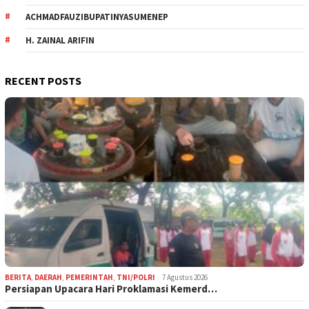
ACHMADFAUZIBUPATINYASUMENEP
H. ZAINAL ARIFIN
RECENT POSTS
BERITA
,
DAERAH
,
PEMERINTAH
,
TNI/POLRI
7 Agustus 2026
Persiapan Upacara Hari Proklamasi Kemerd…