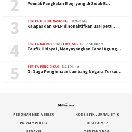
2
Pemilik Pangkalan Elpiji yang di Sidak B…
3
BERITA
,
HUKUM
,
NASIONAL
34244 Dilihat
Kalapas dan KPLP dinonaktifkan usai petu…
4
BERITA
,
DAERAH
,
PERISTIWA
,
SOSIAL
21541 Dilihat
Taufik Hidayat, Menyayangkan Candi Agung…
5
BERITA
,
PENDIDIKAN
18211 Dilihat
Di Duga Penghinaan Lambang Negara Terkai…
PEDOMAN MEDIA SIBER
KODE ETIK JURNALISTIK
PRIVACY POLICY
DISCLAIMER
REDAKSI
TENTANG KAMI