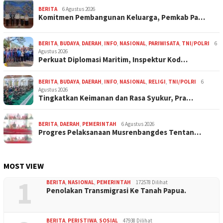
BERITA
6 Agustus 2026
Komitmen Pembangunan Keluarga, Pemkab Pa…
BERITA
,
BUDAYA
,
DAERAH
,
INFO
,
NASIONAL
,
PARIWISATA
,
TNI/POLRI
6
Agustus 2026
Perkuat Diplomasi Maritim, Inspektur Kod…
BERITA
,
BUDAYA
,
DAERAH
,
INFO
,
NASIONAL
,
RELIGI
,
TNI/POLRI
6
Agustus 2026
Tingkatkan Keimanan dan Rasa Syukur, Pra…
BERITA
,
DAERAH
,
PEMERINTAH
6 Agustus 2026
Progres Pelaksanaan Musrenbangdes Tentan…
MOST VIEW
1
BERITA
,
NASIONAL
,
PEMERINTAH
172578 Dilihat
Penolakan Transmigrasi Ke Tanah Papua.
BERITA
,
PERISTIWA
,
SOSIAL
47938 Dilihat