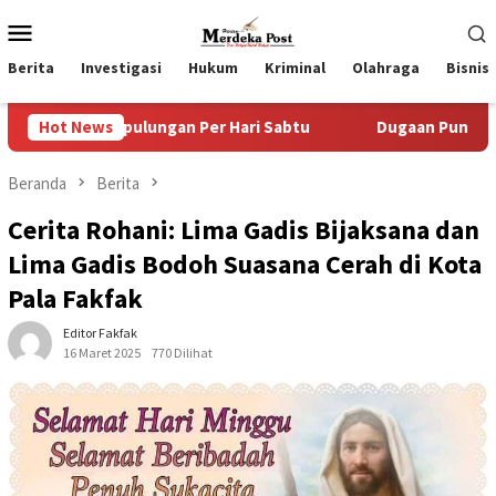
Loncat
Menu
ke
Mobile
konten
Berita
Investigasi
Hukum
Kriminal
Olahraga
Bisnis
ungan Per Hari Sabtu
Hot News
Dugaan Pungli SKAB di BPRD Luma
Beranda
Berita
Cerita Rohani: Lima Gadis Bijaksana dan
Lima Gadis Bodoh Suasana Cerah di Kota
Pala Fakfak
Editor Fakfak
16 Maret 2025
770 Dilihat