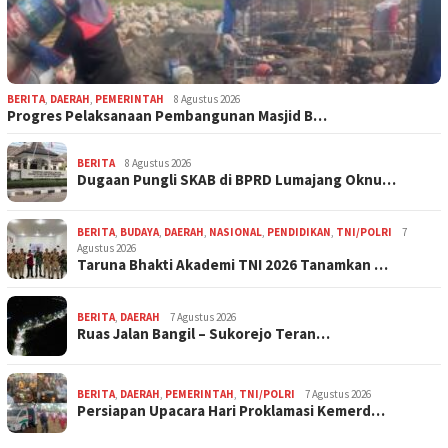
BERITA
,
DAERAH
,
PEMERINTAH
8 Agustus 2026
Progres Pelaksanaan Pembangunan Masjid B…
BERITA
8 Agustus 2026
Dugaan Pungli SKAB di BPRD Lumajang Oknu…
BERITA
,
BUDAYA
,
DAERAH
,
NASIONAL
,
PENDIDIKAN
,
TNI/POLRI
7
Agustus 2026
Taruna Bhakti Akademi TNI 2026 Tanamkan …
BERITA
,
DAERAH
7 Agustus 2026
Ruas Jalan Bangil – Sukorejo Teran…
BERITA
,
DAERAH
,
PEMERINTAH
,
TNI/POLRI
7 Agustus 2026
Persiapan Upacara Hari Proklamasi Kemerd…