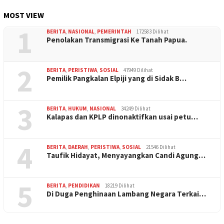
MOST VIEW
1
BERITA
,
NASIONAL
,
PEMERINTAH
172583 Dilihat
Penolakan Transmigrasi Ke Tanah Papua.
2
BERITA
,
PERISTIWA
,
SOSIAL
47949 Dilihat
Pemilik Pangkalan Elpiji yang di Sidak B…
3
BERITA
,
HUKUM
,
NASIONAL
34249 Dilihat
Kalapas dan KPLP dinonaktifkan usai petu…
4
BERITA
,
DAERAH
,
PERISTIWA
,
SOSIAL
21546 Dilihat
Taufik Hidayat, Menyayangkan Candi Agung…
5
BERITA
,
PENDIDIKAN
18219 Dilihat
Di Duga Penghinaan Lambang Negara Terkai…