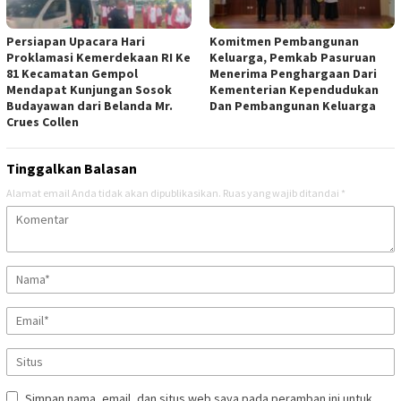
Persiapan Upacara Hari
Komitmen Pembangunan
Proklamasi Kemerdekaan RI Ke
Keluarga, Pemkab Pasuruan
81 Kecamatan Gempol
Menerima Penghargaan Dari
Mendapat Kunjungan Sosok
Kementerian Kependudukan
Budayawan dari Belanda Mr.
Dan Pembangunan Keluarga
Crues Collen
Tinggalkan Balasan
Alamat email Anda tidak akan dipublikasikan.
Ruas yang wajib ditandai
*
Simpan nama, email, dan situs web saya pada peramban ini untuk