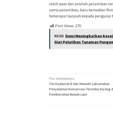
lebih awal dan setelah pelantikan 
sama pelantikan, baru kemudian Roi
beberapa tausyiah kepada pengurus 
Post Views:
270
READ
Demi Meningkatkan Kese
Giat Pelatihan Tanaman Pangan 
Navigasi
Pos sebelumnya
Tim Kodaeral IX dan Wanadri Laksanakan
pos
Penyelaman Konservasi Terumbu Karang 
Pembersihan Bawah Laut