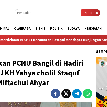
Pencarian
IMINAL
OLAHRAGA
BISNIS
POLITIK
BUDAYA
KESEHATAN
tan Gempol Mendapat Kunjungan Sosok Budayawan dari Belanda Mr
GEMPU
kan PCNU Bangil di Hadiri
KH Yahya cholil Staquf
Miftachul Ahyar