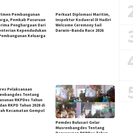
itmen Pembangunan
Perkuat Diplomasi Maritim,
arga, Pemkab Pasuruan
Inspektur Kodaeral IX Hadiri
rima Penghargaan Dari
Welcome Ceremony Sail
nterian Kependudukan
Darwin–Banda Race 2026
Pembangunan Keluarga
res Pelaksanaan
enbangdes Tentang
usunan RKPDes Tahun
 dan RKPD Tahun 2028 di
yah Kecamatan Gempol
Pemdes Bulusari Gelar
Musrenbangdes Tentang
Penyusunan RKPDes Tahun