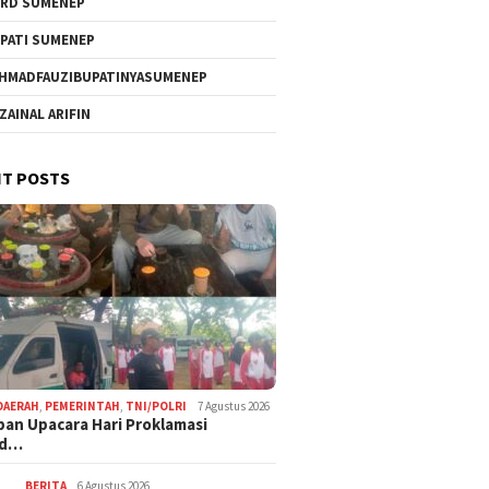
RD SUMENEP
PATI SUMENEP
HMADFAUZIBUPATINYASUMENEP
 ZAINAL ARIFIN
T POSTS
DAERAH
,
PEMERINTAH
,
TNI/POLRI
7 Agustus 2026
pan Upacara Hari Proklamasi
rd…
BERITA
6 Agustus 2026