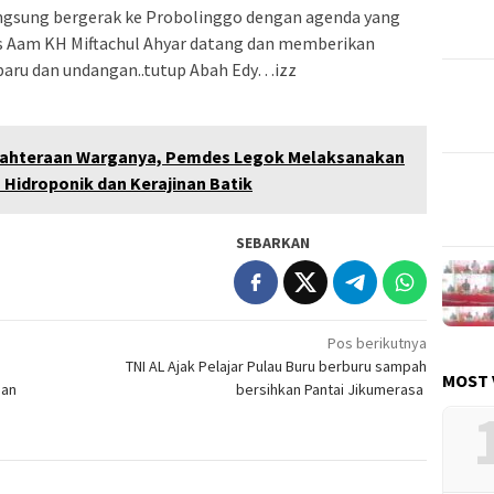
langsung bergerak ke Probolinggo dengan agenda yang
s Aam KH Miftachul Ahyar datang dan memberikan
baru dan undangan..tutup Abah Edy…izz
jahteraan Warganya, Pemdes Legok Melaksanakan
Hidroponik dan Kerajinan Batik
SEBARKAN
Pos berikutnya
TNI AL Ajak Pelajar Pulau Buru berburu sampah
MOST 
dan
bersihkan Pantai Jikumerasa