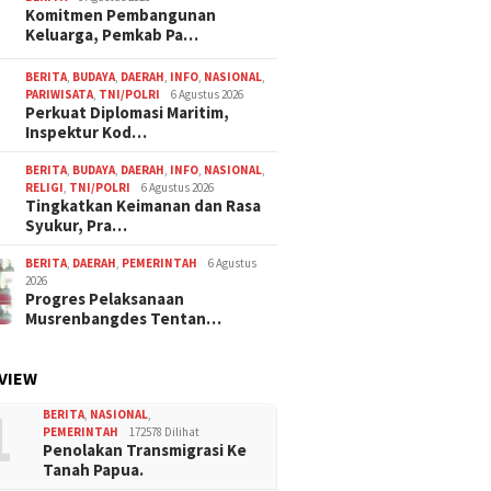
Komitmen Pembangunan
Keluarga, Pemkab Pa…
BERITA
,
BUDAYA
,
DAERAH
,
INFO
,
NASIONAL
,
PARIWISATA
,
TNI/POLRI
6 Agustus 2026
Perkuat Diplomasi Maritim,
Inspektur Kod…
BERITA
,
BUDAYA
,
DAERAH
,
INFO
,
NASIONAL
,
RELIGI
,
TNI/POLRI
6 Agustus 2026
Tingkatkan Keimanan dan Rasa
Syukur, Pra…
BERITA
,
DAERAH
,
PEMERINTAH
6 Agustus
2026
Progres Pelaksanaan
Musrenbangdes Tentan…
VIEW
1
BERITA
,
NASIONAL
,
PEMERINTAH
172578 Dilihat
Penolakan Transmigrasi Ke
Tanah Papua.