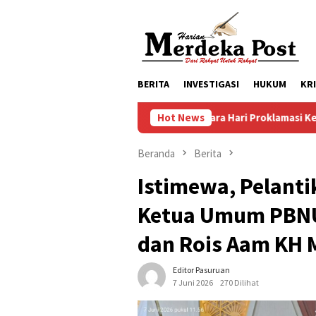
Loncat
ke
konten
BERITA
INVESTIGASI
HUKUM
KR
ersiapan Upacara Hari Proklamasi Kemerdekaan RI Ke 81 Kecama
Hot News
Beranda
Berita
Istimewa, Pelanti
Ketua Umum PBNU 
dan Rois Aam KH 
Editor Pasuruan
7 Juni 2026
270 Dilihat