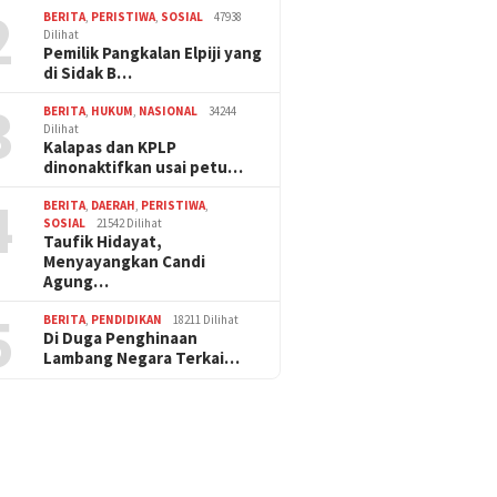
2
BERITA
,
PERISTIWA
,
SOSIAL
47938
Dilihat
Pemilik Pangkalan Elpiji yang
di Sidak B…
3
BERITA
,
HUKUM
,
NASIONAL
34244
Dilihat
Kalapas dan KPLP
dinonaktifkan usai petu…
4
BERITA
,
DAERAH
,
PERISTIWA
,
SOSIAL
21542 Dilihat
Taufik Hidayat,
Menyayangkan Candi
Agung…
5
BERITA
,
PENDIDIKAN
18211 Dilihat
Di Duga Penghinaan
Lambang Negara Terkai…