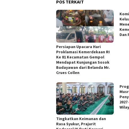
POS TERKAIT
Kom
Kelu
Mene
Keme
Dan 
Persiapan Upacara Hari
Proklamasi Kemerdekaan RI
Ke 81 Kecamatan Gempol
Mendapat Kunjungan Sosok
Budayawan dari Belanda Mr.
Crues Collen
Prog
Musr
Peny
2027
Wila
Tingkatkan Keimanan dan
Rasa Syukur, Prajurit
Kodaeral IX Ikuti Kauseri