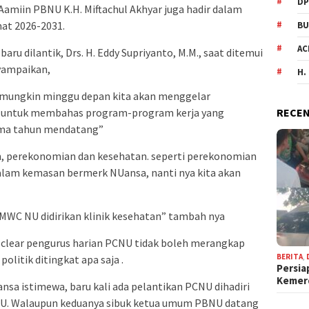
DP
miin PBNU K.H. Miftachul Akhyar juga hadir dalam
at 2026-2031.
BU
AC
aru dilantik, Drs. H. Eddy Supriyanto, M.M., saat ditemui
yampaikan,
H.
n mungkin minggu depan kita akan menggelar
RECEN
a untuk membahas program-program kerja yang
 lima tahun mendatang”
n, perekonomian dan kesehatan. seperti perekonomian
alam kemasan bermerk NUansa, nanti nya kita akan
 MWC NU didirikan klinik kesehatan” tambah nya
clear pengurus harian PCNU tidak boleh merangkap
BERITA
,
olitik ditingkat apa saja .
Persia
Keme
ansa istimewa, baru kali ada pelantikan PCNU dihadiri
U. Walaupun keduanya sibuk ketua umum PBNU datang