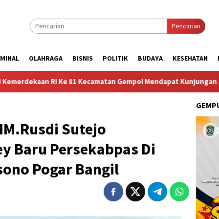
Pencarian
IMINAL
OLAHRAGA
BISNIS
POLITIK
BUDAYA
KESEHATAN
Kecamatan Gempol Mendapat Kunjungan Sosok Budayawan dari Bela
GEMPU
HM.Rusdi Sutejo
ey Baru Persekabpas Di
sono Pogar Bangil