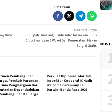
SEBARKAN
Pos berikutnya
enyaluran
Bupati Lumajang Bunda Indah Resmikan SPPG
Citrodiwangsan 5 Wujud Dari Pemerataan Makan
MOST 
Bergizi Gratis
itmen Pembangunan
Perkuat Diplomasi Maritim,
arga, Pemkab Pasuruan
Inspektur Kodaeral IX Hadiri
rima Penghargaan Dari
Welcome Ceremony Sail
nterian Kependudukan
Darwin–Banda Race 2026
Pembangunan Keluarga