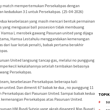
ndly match mempertemukan Persekabpas dengan
an kedudukan 3:1 untuk Persekabpas. (25-04-2026)
edua kesebelasan yang masih mencari bentuk permainan
s yang menguasai ball possesion tidak membuang
 Hamsa L merobek gawang Pasuruan united yang dijaga
 pertama, Hamsa Lestahulu menggandakan kemenangan
 dari luar kotak penalti, babak pertama berakhir
bpas.
suruan United langsung tancap gas, melalui no punggung
memperkecil kekalahannya setelah tembakan bebasnya
awang Persekabpas.
eam, kesebelasan Persekabpas beberapa kali
united. Dan dimenit 67 babak ke dua , no punggung 11
ersekabpas dari Pasuruan United. Sampai babak kedua
TOPIK
uk kemenangan Persekabpas atas Pasuruan United.
SU
asuruan HM.Rusdi Sutejo yang akrab dipanggil Mas Bupati