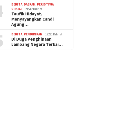
4
BERITA
,
DAERAH
,
PERISTIWA
,
SOSIAL
21542 Dilihat
Taufik Hidayat,
Menyayangkan Candi
Agung…
5
BERITA
,
PENDIDIKAN
18211 Dilihat
Di Duga Penghinaan
Lambang Negara Terkai…