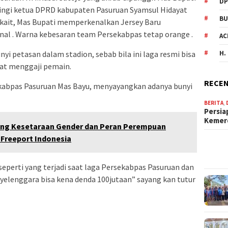
DP
ngi ketua DPRD kabupaten Pasuruan Syamsul Hidayat
BU
rkait, Mas Bupati memperkenalkan Jersey Baru
nal . Warna kebesaran team Persekabpas tetap orange .
AC
i petasan dalam stadion, sebab bila ini laga resmi bisa
H.
uat menggaji pemain.
RECEN
abpas Pasuruan Mas Bayu, menyayangkan adanya bunyi
BERITA
,
Persia
Keme
ung Kesetaraan Gender dan Peran Perempuan
. Freeport Indonesia
 seperti yang terjadi saat laga Persekabpas Pasuruan dan
nyelenggara bisa kena denda 100jutaan” sayang kan tutur