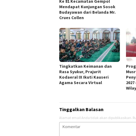
Ke 81 Kecamatan Gempol
Mendapat Kunjungan Sosok
Budayawan dari Belanda Mr.
Crues Collen
Tingkatkan Keimanan dan
Prog
Rasa Syukur, Prajurit
Musr
Kodaeral IX Ikuti Kauseri
Peny
Agama Secara Virtual
2027
Wila
Tinggalkan Balasan
Alamat email Anda tidak akan dipublikasikan.
Ru