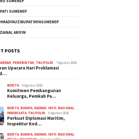
RD SUMENEP
PATI SUMENEP
HMADFAUZIBUPATINYASUMENEP
 ZAINAL ARIFIN
T POSTS
DAERAH
,
PEMERINTAH
,
TNI/POLRI
7 Agustus 2026
pan Upacara Hari Proklamasi
rd…
BERITA
6 Agustus 2026
Komitmen Pembangunan
Keluarga, Pemkab Pa…
BERITA
,
BUDAYA
,
DAERAH
,
INFO
,
NASIONAL
,
PARIWISATA
,
TNI/POLRI
6 Agustus 2026
Perkuat Diplomasi Maritim,
Inspektur Kod…
BERITA
,
BUDAYA
,
DAERAH
,
INFO
,
NASIONAL
,