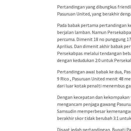
Pertandingan yang dibungkus frie
Pasuruan United, yang berakhir deng
Pada babak pertama pertandingan k
berjalan lamban. Namun Persekabpa
percuma. Dimenit 18 no punggung 17
Aprilius. Dan dimenit akhir babak
Persekabpas melalui tendangan bebas
dengan kedudukan 2:0 untuk Perseka
Pertandingan awal babak ke dua, Pa
9 Rico , Pasuruan United menit 48 
dari luar kotak penalti menembus g
Dengan kecepatan dan kekompakan t
mengancam penjaga gawang Pasuruan 
Samsudin memperbesar kemenangan P
berakhir skor tidak berubah 3:1 unt
Disaat jedah pertandingan, Bupati P