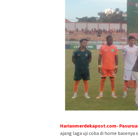
Harianmerdekapost.com- Pasurua
ajang laga uji coba di home basenya 