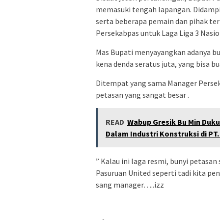
memasuki tengah lapangan. Didampi
serta beberapa pemain dan pihak te
Persekabpas untuk Laga Liga 3 Nasio
Mas Bupati menyayangkan adanya buny
kena denda seratus juta, yang bisa b
Ditempat yang sama Manager Persek
petasan yang sangat besar .
READ
Wabup Gresik Bu Min Duk
Dalam Industri Konstruksi di PT
” Kalau ini laga resmi, bunyi petasan
Pasuruan United seperti tadi kita pe
sang manager…..izz