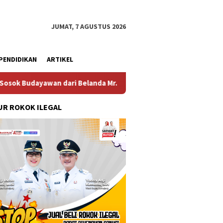
JUMAT, 7 AGUSTUS 2026
PENDIDIKAN
ARTIKEL
nda Mr. Crues Collen
Komitmen Pembangunan Keluarga,
R ROKOK ILEGAL