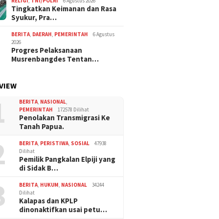
RELIGI
,
TNI/POLRI
6 Agustus 2026
Tingkatkan Keimanan dan Rasa
Syukur, Pra…
BERITA
,
DAERAH
,
PEMERINTAH
6 Agustus
2026
Progres Pelaksanaan
Musrenbangdes Tentan…
VIEW
1
BERITA
,
NASIONAL
,
PEMERINTAH
172578 Dilihat
Penolakan Transmigrasi Ke
Tanah Papua.
2
BERITA
,
PERISTIWA
,
SOSIAL
47938
Dilihat
Pemilik Pangkalan Elpiji yang
di Sidak B…
3
BERITA
,
HUKUM
,
NASIONAL
34244
Dilihat
Kalapas dan KPLP
dinonaktifkan usai petu…