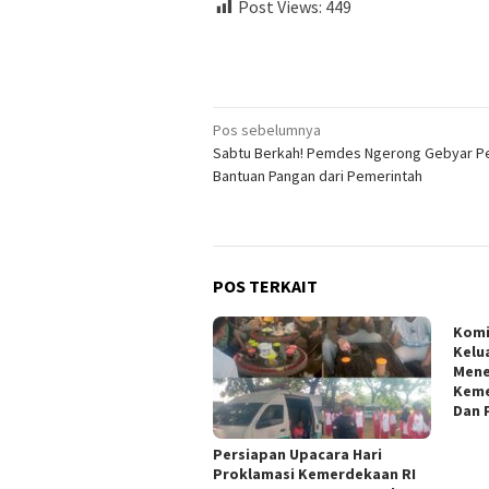
Post Views:
449
Navigasi
Pos sebelumnya
Sabtu Berkah! Pemdes Ngerong Gebyar P
pos
Bantuan Pangan dari Pemerintah
POS TERKAIT
Kom
Kelu
Mene
Keme
Dan 
Persiapan Upacara Hari
Proklamasi Kemerdekaan RI