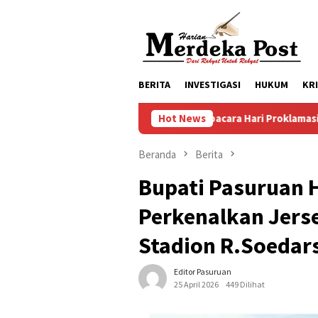
Loncat
ke
konten
BERITA
INVESTIGASI
HUKUM
KR
Persiapan Upacara Hari Proklamasi Kemerdekaan RI Ke 81 
Hot News
Beranda
Berita
Bupati Pasuruan 
Perkenalkan Jers
Stadion R.Soedar
Editor Pasuruan
25 April 2026
449 Dilihat