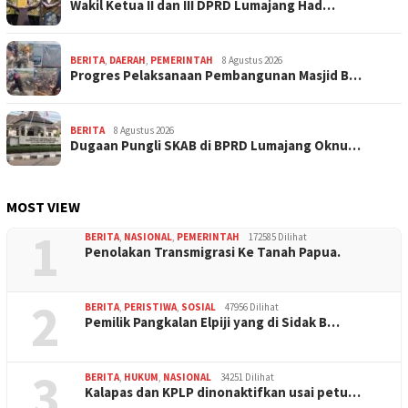
Wakil Ketua II dan III DPRD Lumajang Had…
BERITA
,
DAERAH
,
PEMERINTAH
8 Agustus 2026
Progres Pelaksanaan Pembangunan Masjid B…
BERITA
8 Agustus 2026
Dugaan Pungli SKAB di BPRD Lumajang Oknu…
MOST VIEW
1
BERITA
,
NASIONAL
,
PEMERINTAH
172585 Dilihat
Penolakan Transmigrasi Ke Tanah Papua.
2
BERITA
,
PERISTIWA
,
SOSIAL
47956 Dilihat
Pemilik Pangkalan Elpiji yang di Sidak B…
3
BERITA
,
HUKUM
,
NASIONAL
34251 Dilihat
Kalapas dan KPLP dinonaktifkan usai petu…