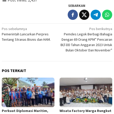
Post Views:
2,457
SEBARKAN
Navigasi
Pos sebelumnya
Pos berikutnya
Pemerintah Luncurkan Perpres
Pemdes Legok Berbagi Bahagia
pos
Tentang Stranas Bisnis dan HAM.
Dengan 69 Orang KPM” Pencairan
BLT-DD Tahun Anggaran 2023 Untuk
Bulan Oktober Dan November”
POS TERKAIT
Perkuat Diplomasi Maritim,
Wisata Factory Warga Rungkut