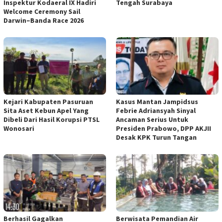
Inspektur Kodaeral IX Hadiri
Tengah Surabaya
Welcome Ceremony Sail
Darwin–Banda Race 2026
Kejari Kabupaten Pasuruan
Kasus Mantan Jampidsus
Sita Aset Kebun Apel Yang
Febrie Adriansyah Sinyal
Dibeli Dari Hasil Korupsi PTSL
Ancaman Serius Untuk
Wonosari
Presiden Prabowo, DPP AKJII
Desak KPK Turun Tangan
Berhasil Gagalkan
Berwisata Pemandian Air