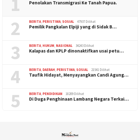
1
Penolakan Transmigrasi Ke Tanah Papua.
2
BERITA
,
PERISTIWA
,
SOSIAL
47937 Dilihat
Pemilik Pangkalan Elpiji yang di Sidak B…
3
BERITA
,
HUKUM
,
NASIONAL
34243 Dilihat
Kalapas dan KPLP dinonaktifkan usai petu…
4
BERITA
,
DAERAH
,
PERISTIWA
,
SOSIAL
21541 Dilihat
Taufik Hidayat, Menyayangkan Candi Agung…
5
BERITA
,
PENDIDIKAN
18209 Dilihat
Di Duga Penghinaan Lambang Negara Terkai…