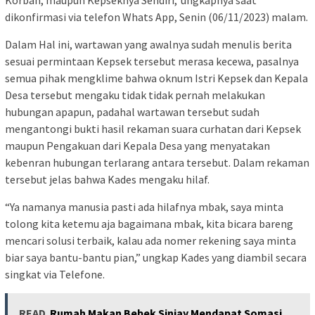
Korban, maupun Kepseknya Sendiri,”ungkapnya saat
dikonfirmasi via telefon Whats App, Senin (06/11/2023) malam.
Dalam Hal ini, wartawan yang awalnya sudah menulis berita
sesuai permintaan Kepsek tersebut merasa kecewa, pasalnya
semua pihak mengklime bahwa oknum Istri Kepsek dan Kepala
Desa tersebut mengaku tidak tidak pernah melakukan
hubungan apapun, padahal wartawan tersebut sudah
mengantongi bukti hasil rekaman suara curhatan dari Kepsek
maupun Pengakuan dari Kepala Desa yang menyatakan
kebenran hubungan terlarang antara tersebut. Dalam rekaman
tersebut jelas bahwa Kades mengaku hilaf.
“Ya namanya manusia pasti ada hilafnya mbak, saya minta
tolong kita ketemu aja bagaimana mbak, kita bicara bareng
mencari solusi terbaik, kalau ada nomer rekening saya minta
biar saya bantu-bantu pian,” ungkap Kades yang diambil secara
singkat via Telefone.
READ
Rumah Makan Bebek Sinjay Mendapat Somasi