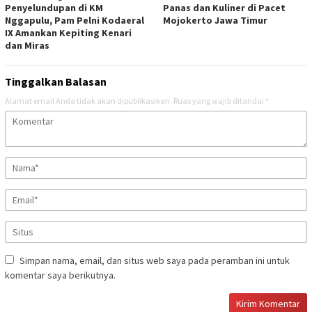
Penyelundupan di KM
Panas dan Kuliner di Pacet
Nggapulu, Pam Pelni Kodaeral
Mojokerto Jawa Timur
IX Amankan Kepiting Kenari
dan Miras
Tinggalkan Balasan
Alamat email Anda tidak akan dipublikasikan.
Ruas yang wajib ditandai
*
Simpan nama, email, dan situs web saya pada peramban ini untuk
komentar saya berikutnya.