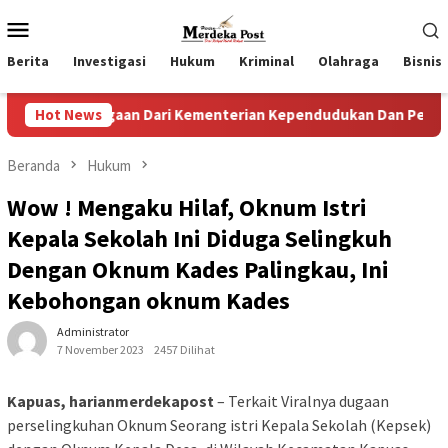
Loncat
Menu
ke
Mobile
konten
Berita
Investigasi
Hukum
Kriminal
Olahraga
Bisnis
gaan Dari Kementerian Kependudukan Dan Pembangunan Keluar
Hot News
Beranda
Hukum
Wow ! Mengaku Hilaf, Oknum Istri
Kepala Sekolah Ini Diduga Selingkuh
Dengan Oknum Kades Palingkau, Ini
Kebohongan oknum Kades
Administrator
7 November 2023
2457 Dilihat
Kapuas, harianmerdekapost
– Terkait Viralnya dugaan
perselingkuhan Oknum Seorang istri Kepala Sekolah (Kepsek)