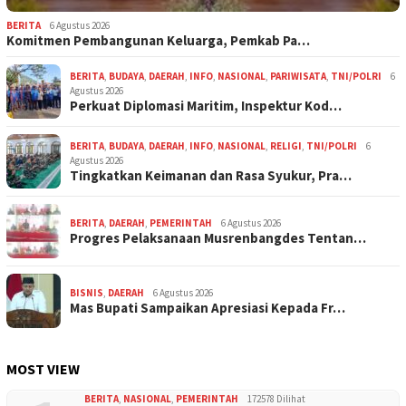
BERITA
6 Agustus 2026
Komitmen Pembangunan Keluarga, Pemkab Pa…
BERITA
,
BUDAYA
,
DAERAH
,
INFO
,
NASIONAL
,
PARIWISATA
,
TNI/POLRI
6
Agustus 2026
Perkuat Diplomasi Maritim, Inspektur Kod…
BERITA
,
BUDAYA
,
DAERAH
,
INFO
,
NASIONAL
,
RELIGI
,
TNI/POLRI
6
Agustus 2026
Tingkatkan Keimanan dan Rasa Syukur, Pra…
BERITA
,
DAERAH
,
PEMERINTAH
6 Agustus 2026
Progres Pelaksanaan Musrenbangdes Tentan…
BISNIS
,
DAERAH
6 Agustus 2026
Mas Bupati Sampaikan Apresiasi Kepada Fr…
MOST VIEW
BERITA
,
NASIONAL
,
PEMERINTAH
172578 Dilihat