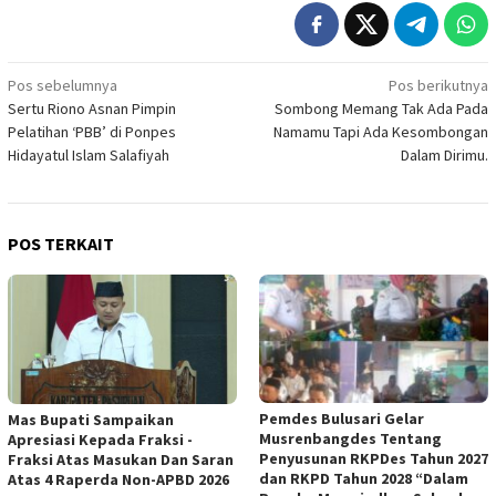
Navigasi
Pos sebelumnya
Pos berikutnya
Sertu Riono Asnan Pimpin
Sombong Memang Tak Ada Pada
pos
Pelatihan ‘PBB’ di Ponpes
Namamu Tapi Ada Kesombongan
Hidayatul Islam Salafiyah
Dalam Dirimu.
POS TERKAIT
Pemdes Bulusari Gelar
Mas Bupati Sampaikan
Musrenbangdes Tentang
Apresiasi Kepada Fraksi -
Penyusunan RKPDes Tahun 2027
Fraksi Atas Masukan Dan Saran
dan RKPD Tahun 2028 “Dalam
Atas 4 Raperda Non-APBD 2026