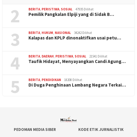
2
BERITA
,
PERISTIWA
,
SOSIAL
47935 Dilihat
Pemilik Pangkalan Elpiji yang di Sidak B…
3
BERITA
,
HUKUM
,
NASIONAL
34242 Dilihat
Kalapas dan KPLP dinonaktifkan usai petu…
4
BERITA
,
DAERAH
,
PERISTIWA
,
SOSIAL
21541 Dilihat
Taufik Hidayat, Menyayangkan Candi Agung…
5
BERITA
,
PENDIDIKAN
18208 Dilihat
Di Duga Penghinaan Lambang Negara Terkai…
PEDOMAN MEDIA SIBER
KODE ETIK JURNALISTIK