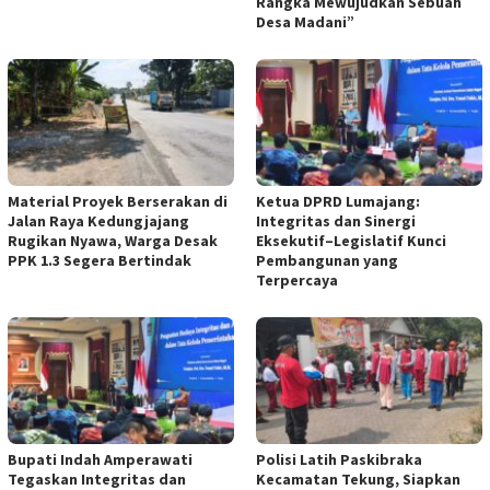
Rangka Mewujudkan Sebuah
Desa Madani”
Material Proyek Berserakan di
Ketua DPRD Lumajang:
Jalan Raya Kedungjajang
Integritas dan Sinergi
Rugikan Nyawa, Warga Desak
Eksekutif–Legislatif Kunci
PPK 1.3 Segera Bertindak
Pembangunan yang
Terpercaya
Bupati Indah Amperawati
Polisi Latih Paskibraka
Tegaskan Integritas dan
Kecamatan Tekung, Siapkan