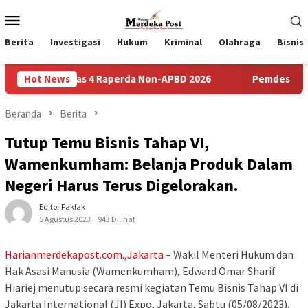
Loncat
Menu
ke
Mobile
konten
Berita
Investigasi
Hukum
Kriminal
Olahraga
Bisnis
Atas 4 Raperda Non-APBD 2026
Hot News
Pemdes Bulusari Gelar Mu
Beranda
Berita
Tutup Temu Bisnis Tahap VI,
Wamenkumham: Belanja Produk Dalam
Negeri Harus Terus Digelorakan.
Editor Fakfak
5 Agustus 2023
943 Dilihat
Harianmerdekapost.com.,Jakarta
– Wakil Menteri Hukum dan
Hak Asasi Manusia (Wamenkumham), Edward Omar Sharif
Hiariej menutup secara resmi kegiatan Temu Bisnis Tahap VI di
Jakarta International (JI) Expo, Jakarta, Sabtu (05/08/2023).