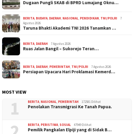
Dugaan Pungli SKAB di BPRD Lumajang Oknu…
BERITA
,
BUDAYA
,
DAERAH
,
NASIONAL
,
PENDIDIKAN
,
TNI/POLRI
7
Agustus 2026
Taruna Bhakti Akademi TNI 2026 Tanamkan …
BERITA
,
DAERAH
7 Agustus 2026
Ruas Jalan Bangil – Sukorejo Teran…
BERITA
,
DAERAH
,
PEMERINTAH
,
TNI/POLRI
7 Agustus 2026
Persiapan Upacara Hari Proklamasi Kemerd…
MOST VIEW
1
BERITA
,
NASIONAL
,
PEMERINTAH
172581 Dilihat
Penolakan Transmigrasi Ke Tanah Papua.
2
BERITA
,
PERISTIWA
,
SOSIAL
47949 Dilihat
Pemilik Pangkalan Elpiji yang di Sidak B…