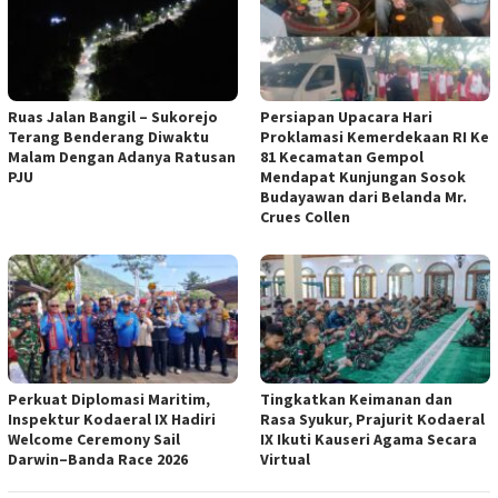
Ruas Jalan Bangil – Sukorejo
Persiapan Upacara Hari
Terang Benderang Diwaktu
Proklamasi Kemerdekaan RI Ke
Malam Dengan Adanya Ratusan
81 Kecamatan Gempol
PJU
Mendapat Kunjungan Sosok
Budayawan dari Belanda Mr.
Crues Collen
Perkuat Diplomasi Maritim,
Tingkatkan Keimanan dan
Inspektur Kodaeral IX Hadiri
Rasa Syukur, Prajurit Kodaeral
Welcome Ceremony Sail
IX Ikuti Kauseri Agama Secara
Darwin–Banda Race 2026
Virtual