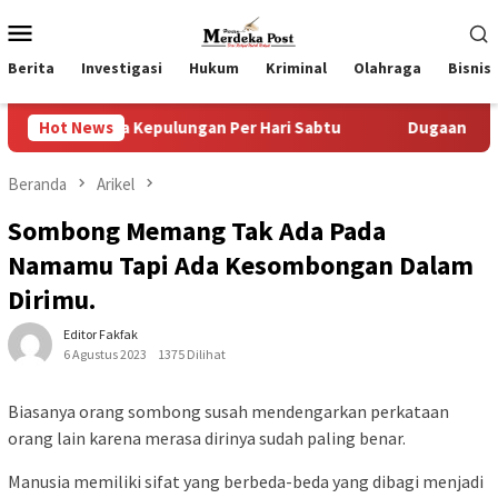
Loncat
Menu
ke
Mobile
konten
Berita
Investigasi
Hukum
Kriminal
Olahraga
Bisnis
sa Kepulungan Per Hari Sabtu
Hot News
Dugaan Pungli SKAB di BP
Beranda
Arikel
Sombong Memang Tak Ada Pada
Namamu Tapi Ada Kesombongan Dalam
Dirimu.
Editor Fakfak
6 Agustus 2023
1375 Dilihat
Biasanya orang sombong susah mendengarkan perkataan
orang lain karena merasa dirinya sudah paling benar.
Manusia memiliki sifat yang berbeda-beda yang dibagi menjadi