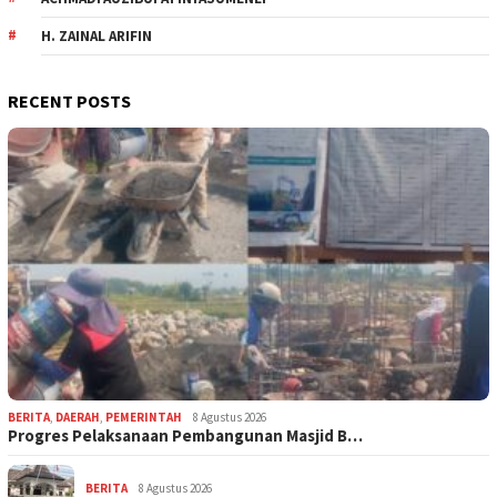
H. ZAINAL ARIFIN
RECENT POSTS
BERITA
,
DAERAH
,
PEMERINTAH
8 Agustus 2026
Progres Pelaksanaan Pembangunan Masjid B…
BERITA
8 Agustus 2026