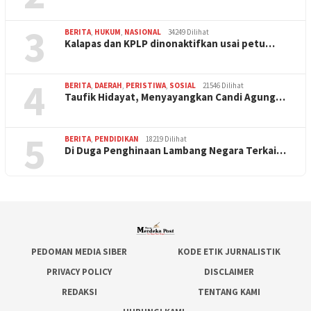
3
BERITA
,
HUKUM
,
NASIONAL
34249 Dilihat
Kalapas dan KPLP dinonaktifkan usai petu…
4
BERITA
,
DAERAH
,
PERISTIWA
,
SOSIAL
21546 Dilihat
Taufik Hidayat, Menyayangkan Candi Agung…
5
BERITA
,
PENDIDIKAN
18219 Dilihat
Di Duga Penghinaan Lambang Negara Terkai…
PEDOMAN MEDIA SIBER
KODE ETIK JURNALISTIK
PRIVACY POLICY
DISCLAIMER
REDAKSI
TENTANG KAMI