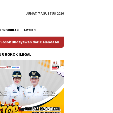
JUMAT, 7 AGUSTUS 2026
PENDIDIKAN
ARTIKEL
Belanda Mr. Crues Collen
Komitmen Pembangunan Kelua
R ROKOK ILEGAL