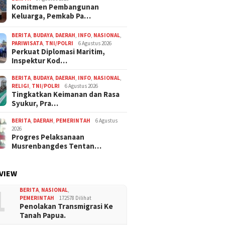
Komitmen Pembangunan
Keluarga, Pemkab Pa…
BERITA
,
BUDAYA
,
DAERAH
,
INFO
,
NASIONAL
,
PARIWISATA
,
TNI/POLRI
6 Agustus 2026
Perkuat Diplomasi Maritim,
Inspektur Kod…
BERITA
,
BUDAYA
,
DAERAH
,
INFO
,
NASIONAL
,
RELIGI
,
TNI/POLRI
6 Agustus 2026
Tingkatkan Keimanan dan Rasa
Syukur, Pra…
BERITA
,
DAERAH
,
PEMERINTAH
6 Agustus
2026
Progres Pelaksanaan
Musrenbangdes Tentan…
VIEW
1
BERITA
,
NASIONAL
,
PEMERINTAH
172578 Dilihat
Penolakan Transmigrasi Ke
Tanah Papua.