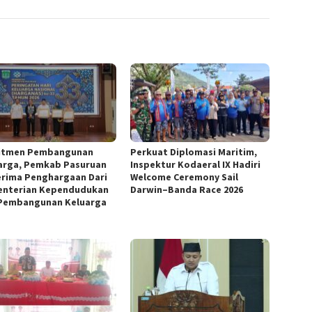
itmen Pembangunan
Perkuat Diplomasi Maritim,
arga, Pemkab Pasuruan
Inspektur Kodaeral IX Hadiri
rima Penghargaan Dari
Welcome Ceremony Sail
nterian Kependudukan
Darwin–Banda Race 2026
Pembangunan Keluarga