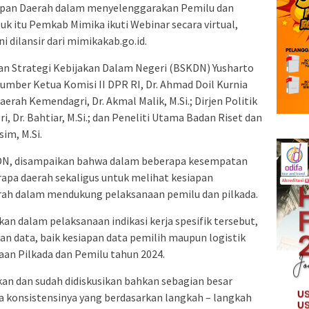
siapan Daerah dalam menyelenggarakan Pemilu dan
uk itu Pemkab Mimika ikuti Webinar secara virtual,
i dilansir dari mimikakab.go.id.
an Strategi Kebijakan Dalam Negeri (BSKDN) Yusharto
umber Ketua Komisi II DPR RI, Dr. Ahmad Doil Kurnia
aerah Kemendagri, Dr. Akmal Malik, M.Si.; Dirjen Politik
r. Bahtiar, M.Si.; dan Peneliti Utama Badan Riset dan
im, M.Si.
N, disampaikan bahwa dalam beberapa kesempatan
apa daerah sekaligus untuk melihat kesiapan
ah dalam mendukung pelaksanaan pemilu dan pilkada.
an dalam pelaksanaan indikasi kerja spesifik tersebut,
an data, baik kesiapan data pemilih maupun logistik
an Pilkada dan Pemilu tahun 2024.
kan dan sudah didiskusikan bahkan sebagian besar
ga konsistensinya yang berdasarkan langkah – langkah