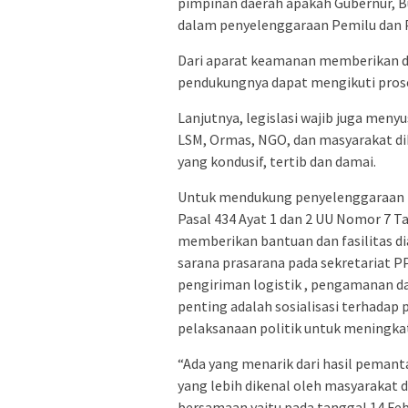
pimpinan daerah apakah Gubernur, Bu
dalam penyelenggaraan Pemilu dan Pi
Dari aparat keamanan memberikan d
pendukungnya dapat mengikuti proses
Lanjutnya, legislasi wajib juga meny
LSM, Ormas, NGO, dan masyarakat d
yang kondusif, tertib dan damai.
Untuk mendukung penyelenggaraan 
Pasal 434 Ayat 1 dan 2 UU Nomor 7 
memberikan bantuan dan fasilitas d
sarana prasarana pada sekretariat 
pengiriman logistik , pengamanan da
penting adalah sosialisasi terhada
pelaksanaan politik untuk meningkat
“Ada yang menarik dari hasil pemant
yang lebih dikenal oleh masyarakat
bersamaan yaitu pada tanggal 14 Febr