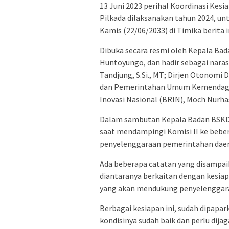
13 Juni 2023 perihal Koordinasi Ke
Pilkada dilaksanakan tahun 2024, unt
Kamis (22/06/2033) di Timika berita in
Dibuka secara resmi oleh Kepala Bad
Huntoyungo, dan hadir sebagai naras
Tandjung, S.Si., MT; Dirjen Otonomi D
dan Pemerintahan Umum Kemendagri, D
Inovasi Nasional (BRIN), Moch Nurhas
Dalam sambutan Kepala Badan BSKD
saat mendampingi Komisi II ke beber
penyelenggaraan pemerintahan daer
Ada beberapa catatan yang disampaik
diantaranya berkaitan dengan kesiap
yang akan mendukung penyelenggara
Berbagai kesiapan ini, sudah dipapar
kondisinya sudah baik dan perlu dija