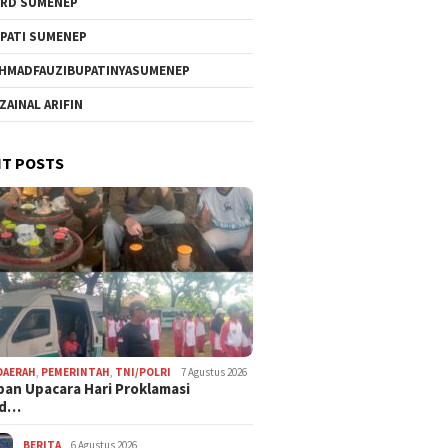
RD SUMENEP
PATI SUMENEP
HMADFAUZIBUPATINYASUMENEP
 ZAINAL ARIFIN
T POSTS
DAERAH
,
PEMERINTAH
,
TNI/POLRI
7 Agustus 2026
pan Upacara Hari Proklamasi
rd…
BERITA
6 Agustus 2026