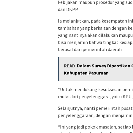
kebijakan maupun prosedur yang suda
dan DKPP.
Ia melanjutkan, pada kesempatan in
tambahan yang berkaitan dengan kes
yang nantinya akan dilakukan maupun
bisa menjamin bahwa tingkat kesiap
berasal dari pemerintah daerah.
READ
Dalam Survey Dipastikan 
Kabupaten Pasuruan
“Untuk mendukung kesuksesan pemilu
mulai dari penyelenggara, yaitu KP
Selanjutnya, nanti pemerintah pusa
penyelenggaraan, dengan menjamin k
“Ini yang jadi pokok masalah, setiap 