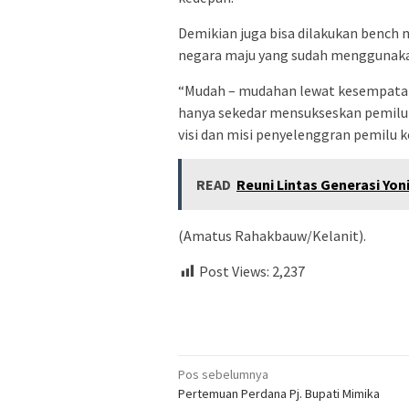
Demikian juga bisa dilakukan bench
negara maju yang sudah menggunakan
“Mudah – mudahan lewat kesempatan 
hanya sekedar mensukseskan pemilu 
visi dan misi penyelenggran pemilu ke
READ
Reuni Lintas Generasi Yo
(Amatus Rahakbauw/Kelanit).
Post Views:
2,237
Navigasi
Pos sebelumnya
Pertemuan Perdana Pj. Bupati Mimika
pos