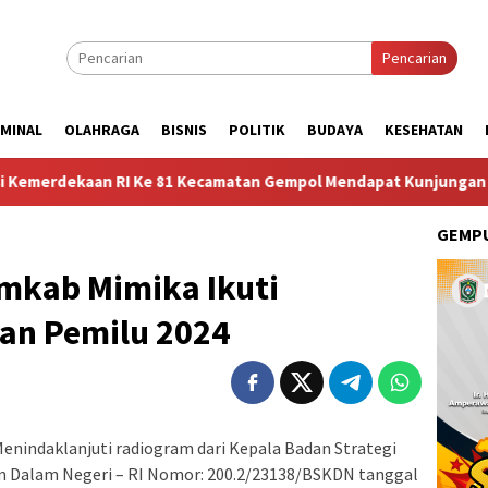
Pencarian
IMINAL
OLAHRAGA
BISNIS
POLITIK
BUDAYA
KESEHATAN
81 Kecamatan Gempol Mendapat Kunjungan Sosok Budayawan dari 
GEMPU
emkab Mimika Ikuti
pan Pemilu 2024
enindaklanjuti radiogram dari Kepala Badan Strategi
n Dalam Negeri – RI Nomor: 200.2/23138/BSKDN tanggal