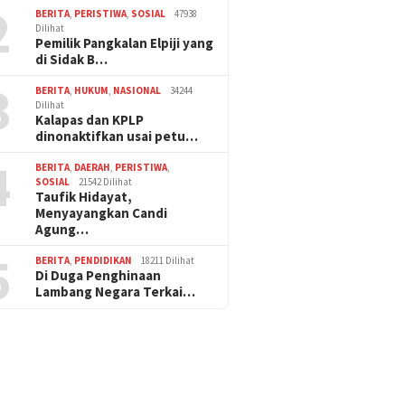
2
BERITA
,
PERISTIWA
,
SOSIAL
47938
Dilihat
Pemilik Pangkalan Elpiji yang
di Sidak B…
3
BERITA
,
HUKUM
,
NASIONAL
34244
Dilihat
Kalapas dan KPLP
dinonaktifkan usai petu…
4
BERITA
,
DAERAH
,
PERISTIWA
,
SOSIAL
21542 Dilihat
Taufik Hidayat,
Menyayangkan Candi
Agung…
5
BERITA
,
PENDIDIKAN
18211 Dilihat
Di Duga Penghinaan
Lambang Negara Terkai…