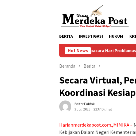
Loncat
ke
konten
BERITA
INVESTIGASI
HUKUM
KR
Persiapan Upacara Hari Proklamasi Kemerdekaan RI Ke 
Hot News
Beranda
Berita
Secara Virtual, P
Koordinasi Kesia
Editor Fakfak
3 Juli 2023
2237 Dilihat
Harianmerdekapost.com.,MIMIKA –
M
Kebijakan Dalam Negeri Kementeria