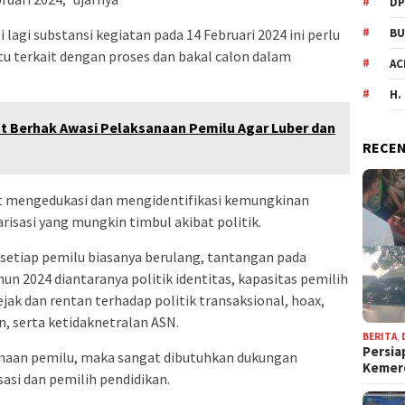
DP
BU
i lagi substansi kegiatan pada 14 Februari 2024 ini perlu
itu terkait dengan proses dan bakal calon dalam
AC
H.
 Berhak Awasi Pelaksanaan Pemilu Agar Luber dan
RECEN
t mengedukasi dan mengidentifikasi kemungkinan
arisasi yang mungkin timbul akibat politik.
etiap pemilu biasanya berulang, tantangan pada
un 2024 diantaranya politik identitas, kapasitas pemilih
jak dan rentan terhadap politik transaksional, hoax,
n, serta ketidaknetralan ASN.
BERITA
,
Persia
naan pemilu, maka sangat dibutuhkan dukungan
Keme
asi dan pemilih pendidikan.