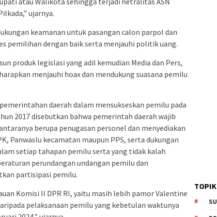
pati atau Walikota sehingga terjadi netralitas ASN
lkada,” ujarnya.
ukungan keamanan untuk pasangan calon parpol dan
 pemilihan dengan baik serta menjauhi politik uang.
usun produk legislasi yang adil kemudian Media dan Pers,
iharapkan menjauhi hoax dan mendukung suasana pemilu
pemerintahan daerah dalam mensukseskan pemilu pada
Tahun 2017 disebutkan bahwa pemerintah daerah wajib
iantaranya berupa penugasan personel dan menyediakan
PPK, Panwaslu kecamatan maupun PPS, serta dukungan
lam setiap tahapan pemilu serta yang tidak kalah
p peraturan perundangan undangan pemilu dan
kan partisipasi pemilu.
TOPIK
auan Komisi II DPR RI, yaitu masih lebih pamor Valentine
SU
 daripada pelaksanaan pemilu yang kebetulan waktunya
uari 2024,” ujarnya