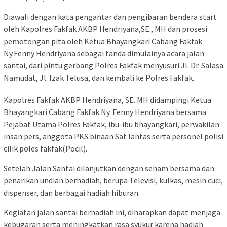
Diawali dengan kata pengantar dan pengibaran bendera start
oleh Kapolres Fakfak AKBP Hendriyana,SE., MH dan prosesi
pemotongan pita oleh Ketua Bhayangkari Cabang Fakfak
Ny.Fenny Hendriyana sebagai tanda dimulainya acara jalan
santai, dari pintu gerbang Polres Fakfak menyusuri Jl. Dr. Salasa
Namudat, Jl. Izak Telusa, dan kembali ke Polres Fakfak.
Kapolres Fakfak AKBP Hendriyana, SE. MH didampingi Ketua
Bhayangkari Cabang Fakfak Ny. Fenny Hendriyana bersama
Pejabat Utama Polres Fakfak, ibu-ibu bhayangkari, perwakilan
insan pers, anggota PKS binaan Sat lantas serta personel polisi
cilik poles fakfak(Pocil).
Setelah Jalan Santai dilanjutkan dengan senam bersama dan
penarikan undian berhadiah, berupa Televisi, kulkas, mesin cuci,
dispenser, dan berbagai hadiah hiburan.
Kegiatan jalan santai berhadiah ini, diharapkan dapat menjaga
kebugaran serta meningkatkan rasa syukur karena hadiah