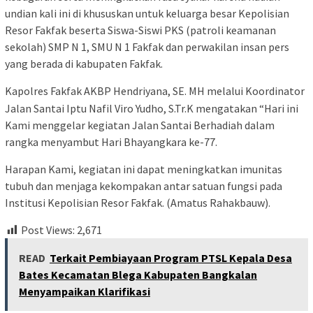
undian kali ini di khususkan untuk keluarga besar Kepolisian
Resor Fakfak beserta Siswa-Siswi PKS (patroli keamanan
sekolah) SMP N 1, SMU N 1 Fakfak dan perwakilan insan pers
yang berada di kabupaten Fakfak.
Kapolres Fakfak AKBP Hendriyana, SE. MH melalui Koordinator
Jalan Santai Iptu Nafil Viro Yudho, S.Tr.K mengatakan “Hari ini
Kami menggelar kegiatan Jalan Santai Berhadiah dalam
rangka menyambut Hari Bhayangkara ke-77.
Harapan Kami, kegiatan ini dapat meningkatkan imunitas
tubuh dan menjaga kekompakan antar satuan fungsi pada
Institusi Kepolisian Resor Fakfak. (Amatus Rahakbauw).
Post Views:
2,671
READ
Terkait Pembiayaan Program PTSL Kepala Desa
Bates Kecamatan Blega Kabupaten Bangkalan
Menyampaikan Klarifikasi