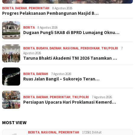
BERITA
,
DAERAH
,
PEMERINTAH
8 Agustus 2026
Progres Pelaksanaan Pembangunan Masjid B…
BERITA
8 Agustus 2026
Dugaan Pungli SKAB di BPRD Lumajang Oknu…
BERITA
,
BUDAYA
,
DAERAH
,
NASIONAL
,
PENDIDIKAN
,
TNI/POLRI
7
Agustus 2026
Taruna Bhakti Akademi TNI 2026 Tanamkan …
BERITA
,
DAERAH
7 Agustus 2026
Ruas Jalan Bangil – Sukorejo Teran…
BERITA
,
DAERAH
,
PEMERINTAH
,
TNI/POLRI
7 Agustus 2026
Persiapan Upacara Hari Proklamasi Kemerd…
MOST VIEW
BERITA
,
NASIONAL
,
PEMERINTAH
172581 Dilihat