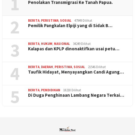
1
Penolakan Transmigrasi Ke Tanah Papua.
2
BERITA
,
PERISTIWA
,
SOSIAL
47949 Dilihat
Pemilik Pangkalan Elpiji yang di Sidak B…
3
BERITA
,
HUKUM
,
NASIONAL
34249 Dilihat
Kalapas dan KPLP dinonaktifkan usai petu…
4
BERITA
,
DAERAH
,
PERISTIWA
,
SOSIAL
21546 Dilihat
Taufik Hidayat, Menyayangkan Candi Agung…
5
BERITA
,
PENDIDIKAN
18218 Dilihat
Di Duga Penghinaan Lambang Negara Terkai…