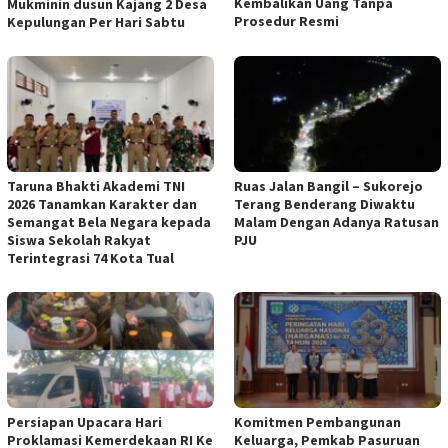
Kembalikan Uang Tanpa
Mukminin dusun Kajang 2 Desa
Prosedur Resmi
Kepulungan Per Hari Sabtu
Taruna Bhakti Akademi TNI
Ruas Jalan Bangil – Sukorejo
2026 Tanamkan Karakter dan
Terang Benderang Diwaktu
Semangat Bela Negara kepada
Malam Dengan Adanya Ratusan
Siswa Sekolah Rakyat
PJU
Terintegrasi 74 Kota Tual
Persiapan Upacara Hari
Komitmen Pembangunan
Proklamasi Kemerdekaan RI Ke
Keluarga, Pemkab Pasuruan