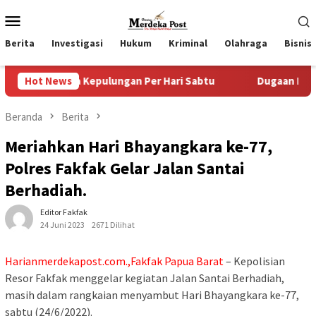
Loncat
Menu
ke
Mobile
konten
Berita
Investigasi
Hukum
Kriminal
Olahraga
Bisnis
sa Kepulungan Per Hari Sabtu
Hot News
Dugaan Pungli SKAB di B
Beranda
Berita
Meriahkan Hari Bhayangkara ke-77,
Polres Fakfak Gelar Jalan Santai
Berhadiah.
Editor Fakfak
24 Juni 2023
2671 Dilihat
Harianmerdekapost.com.,Fakfak Papua Barat
– Kepolisian
Resor Fakfak menggelar kegiatan Jalan Santai Berhadiah,
masih dalam rangkaian menyambut Hari Bhayangkara ke-77,
sabtu (24/6/2022).