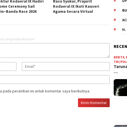
DP
ektur Kodaeral IX Hadiri
Rasa Syukur, Prajurit
ome Ceremony Sail
Kodaeral IX Ikuti Kauseri
BU
in–Banda Race 2026
Agama Secara Virtual
AC
H.
as yang wajib ditandai
*
RECEN
BERITA
,
TNI/POL
Taruna
…
a pada peramban ini untuk komentar saya berikutnya.