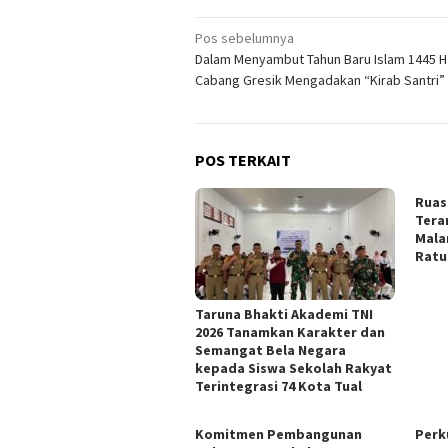
Navigasi
Pos sebelumnya
Dalam Menyambut Tahun Baru Islam 1445 H 
pos
Cabang Gresik Mengadakan “Kirab Santri”
POS TERKAIT
Ruas
Tera
Mala
Ratu
Taruna Bhakti Akademi TNI
2026 Tanamkan Karakter dan
Semangat Bela Negara
kepada Siswa Sekolah Rakyat
Terintegrasi 74 Kota Tual
Komitmen Pembangunan
Perk