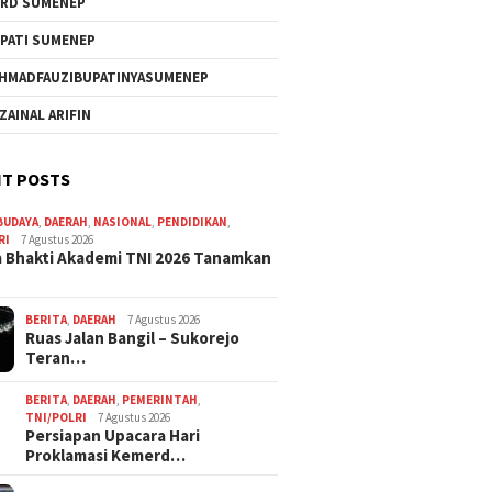
RD SUMENEP
PATI SUMENEP
HMADFAUZIBUPATINYASUMENEP
 ZAINAL ARIFIN
T POSTS
BUDAYA
,
DAERAH
,
NASIONAL
,
PENDIDIKAN
,
RI
7 Agustus 2026
 Bhakti Akademi TNI 2026 Tanamkan
BERITA
,
DAERAH
7 Agustus 2026
Ruas Jalan Bangil – Sukorejo
Teran…
BERITA
,
DAERAH
,
PEMERINTAH
,
TNI/POLRI
7 Agustus 2026
Persiapan Upacara Hari
Proklamasi Kemerd…