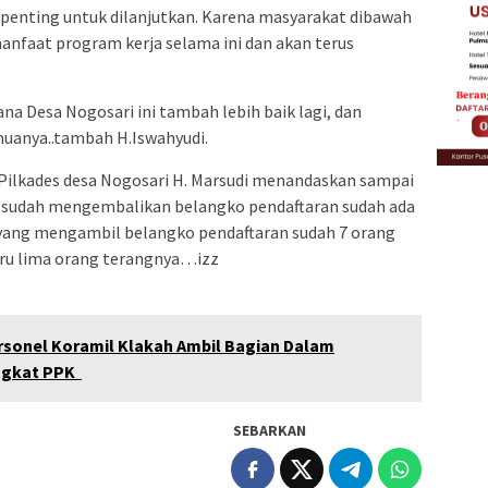
 penting untuk dilanjutkan. Karena masyarakat dibawah
nfaat program kerja selama ini dan akan terus
na Desa Nogosari ini tambah lebih baik lagi, dan
uanya..tambah H.Iswahyudi.
 Pilkades desa Nogosari H. Marsudi menandaskan sampai
ng sudah mengembalikan belangko pendaftaran sudah ada
ni yang mengambil belangko pendaftaran sudah 7 orang
aru lima orang terangnya…izz
rsonel Koramil Klakah Ambil Bagian Dalam
ingkat PPK
SEBARKAN