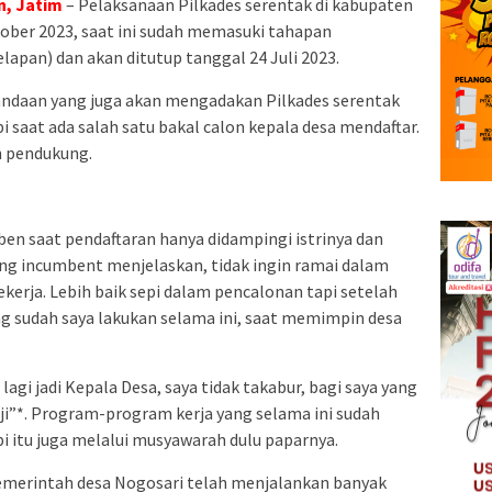
n, Jatim
– Pelaksanaan Pilkades serentak di kabupaten
ober 2023, saat ini sudah memasuki tahapan
elapan) dan akan ditutup tanggal 24 Juli 2023.
andaan yang juga akan mengadakan Pilkades serentak
pi saat ada salah satu bakal calon kepala desa mendaftar.
 pendukung.
ben saat pendaftaran hanya didampingi istrinya dan
ng incumbent menjelaskan, tidak ingin ramai dalam
kerja. Lebih baik sepi dalam pencalonan tapi setelah
ang sudah saya lakukan selama ini, saat memimpin desa
lagi jadi Kepala Desa, saya tidak takabur, bagi saya yang
ji”*. Program-program kerja yang selama ini sudah
api itu juga melalui musyawarah dulu paparnya.
erintah desa Nogosari telah menjalankan banyak