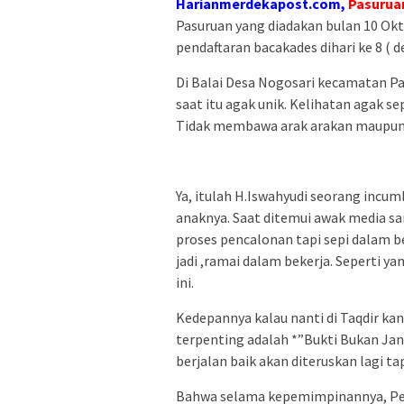
Harianmerdekapost.com,
Pasurua
Pasuruan yang diadakan bulan 10 Okt
pendaftaran bacakades dihari ke 8 ( d
Di Balai Desa Nogosari kecamatan P
saat itu agak unik. Kelihatan agak se
Tidak membawa arak arakan maupun
Ya, itulah H.Iswahyudi seorang incum
anaknya. Saat ditemui awak media sa
proses pencalonan tapi sepi dalam be
jadi ,ramai dalam bekerja. Seperti y
ini.
Kedepannya kalau nanti di Taqdir kan 
terpenting adalah *”Bukti Bukan Jan
berjalan baik akan diteruskan lagi t
Bahwa selama kepemimpinannya, Pem