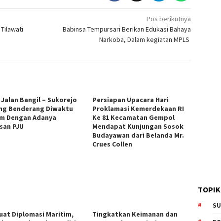
Pos berikutnya
Tilawati
Babinsa Tempursari Berikan Edukasi Bahaya
Narkoba, Dalam kegiatan MPLS
 Jalan Bangil – Sukorejo
Persiapan Upacara Hari
ng Benderang Diwaktu
Proklamasi Kemerdekaan RI
m Dengan Adanya
Ke 81 Kecamatan Gempol
san PJU
Mendapat Kunjungan Sosok
Budayawan dari Belanda Mr.
Crues Collen
TOPIK
SU
uat Diplomasi Maritim,
Tingkatkan Keimanan dan