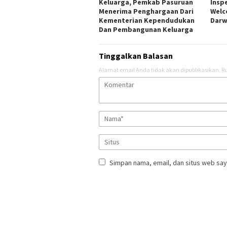
Keluarga, Pemkab Pasuruan
Insp
Menerima Penghargaan Dari
Welc
Kementerian Kependudukan
Darw
Dan Pembangunan Keluarga
Tinggalkan Balasan
Alamat email Anda tidak akan dipublikasikan.
Ru
Simpan nama, email, dan situs web say