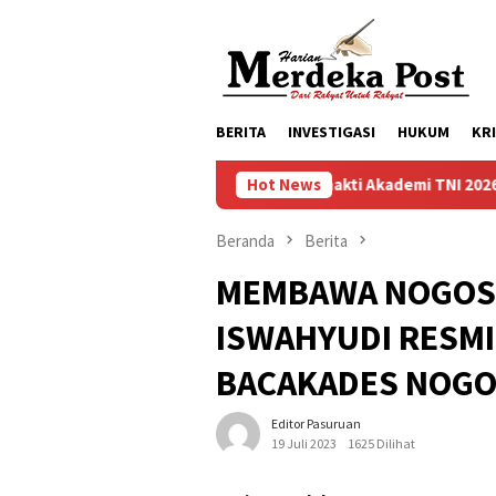
Loncat
ke
konten
BERITA
INVESTIGASI
HUKUM
KR
Taruna Bhakti Akademi TNI 2026 Tanamkan Kara
Hot News
Beranda
Berita
MEMBAWA NOGOSAR
ISWAHYUDI RESM
BACAKADES NOGO
Editor Pasuruan
19 Juli 2023
1625 Dilihat