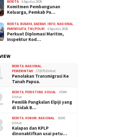
BERITA
6 Agustus 2026
Komitmen Pembangunan
Keluarga, Pemkab Pa…
BERITA
,
BUDAYA
,
DAERAH
,
INFO
,
NASIONAL
,
PARIWISATA
,
TNI/POLRI
6 Agustus 2026
Perkuat Diplomasi Maritim,
Inspektur Kod…
VIEW
1
BERITA
,
NASIONAL
,
PEMERINTAH
172579 Dilihat
Penolakan Transmigrasi Ke
Tanah Papua.
2
BERITA
,
PERISTIWA
,
SOSIAL
47944
Dilihat
Pemilik Pangkalan Elpiji yang
di Sidak B…
3
BERITA
,
HUKUM
,
NASIONAL
34245
Dilihat
Kalapas dan KPLP
dinonaktifkan usai petu…