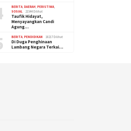
4
BERITA
,
DAERAH
,
PERISTIWA
,
SOSIAL
21544 Dilihat
Taufik Hidayat,
Menyayangkan Candi
Agung…
5
BERITA
,
PENDIDIKAN
18217 Dilihat
Di Duga Penghinaan
Lambang Negara Terkai…