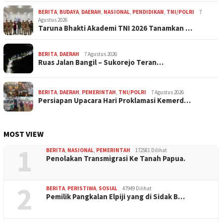
BERITA
,
BUDAYA
,
DAERAH
,
NASIONAL
,
PENDIDIKAN
,
TNI/POLRI
7
Agustus 2026
Taruna Bhakti Akademi TNI 2026 Tanamkan …
BERITA
,
DAERAH
7 Agustus 2026
Ruas Jalan Bangil – Sukorejo Teran…
BERITA
,
DAERAH
,
PEMERINTAH
,
TNI/POLRI
7 Agustus 2026
Persiapan Upacara Hari Proklamasi Kemerd…
MOST VIEW
1
BERITA
,
NASIONAL
,
PEMERINTAH
172581 Dilihat
Penolakan Transmigrasi Ke Tanah Papua.
2
BERITA
,
PERISTIWA
,
SOSIAL
47949 Dilihat
Pemilik Pangkalan Elpiji yang di Sidak B…