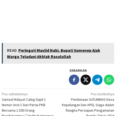
READ
Peringati Maulid Nabi, Bupati Sumenep Ajak
Warga Teladani Akhlak Rasulullah
SEBARKAN
Navigasi
Pos sebelumnya
Pos berikutnya
Samsul Hidayat Caleg Dapil 1
Pembinaan SATLINMAS Desa
pos
Nomor Urut 1 Dari Partai PKB
Kepulungan Dan APEL Siaga dalam
Bersama 1.500 Orang
Rangka Persiapan Pengamanan
Pendukungnya ” Hadiri Kampanye
Pemilu Tahun 2024