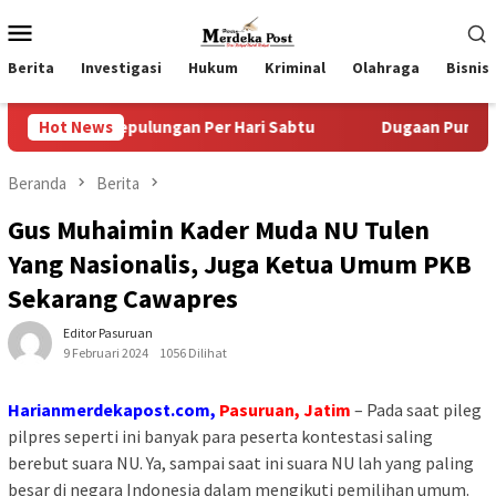
Loncat
Menu
ke
Mobile
konten
Berita
Investigasi
Hukum
Kriminal
Olahraga
Bisnis
pulungan Per Hari Sabtu
Hot News
Dugaan Pungli SKAB di BPRD Lu
Beranda
Berita
Gus Muhaimin Kader Muda NU Tulen
Yang Nasionalis, Juga Ketua Umum PKB
Sekarang Cawapres
Editor Pasuruan
9 Februari 2024
1056 Dilihat
Harianmerdekapost.com,
Pasuruan, Jatim
– Pada saat pileg
pilpres seperti ini banyak para peserta kontestasi saling
berebut suara NU. Ya, sampai saat ini suara NU lah yang paling
besar di negara Indonesia dalam mengikuti pemilihan umum.