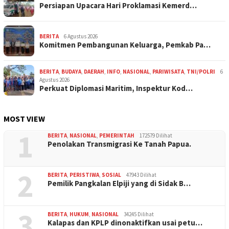
Persiapan Upacara Hari Proklamasi Kemerd…
BERITA
6 Agustus 2026
Komitmen Pembangunan Keluarga, Pemkab Pa…
BERITA
,
BUDAYA
,
DAERAH
,
INFO
,
NASIONAL
,
PARIWISATA
,
TNI/POLRI
6
Agustus 2026
Perkuat Diplomasi Maritim, Inspektur Kod…
MOST VIEW
1
BERITA
,
NASIONAL
,
PEMERINTAH
172579 Dilihat
Penolakan Transmigrasi Ke Tanah Papua.
2
BERITA
,
PERISTIWA
,
SOSIAL
47943 Dilihat
Pemilik Pangkalan Elpiji yang di Sidak B…
3
BERITA
,
HUKUM
,
NASIONAL
34245 Dilihat
Kalapas dan KPLP dinonaktifkan usai petu…