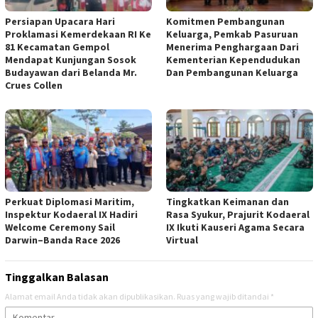
Persiapan Upacara Hari
Komitmen Pembangunan
Proklamasi Kemerdekaan RI Ke
Keluarga, Pemkab Pasuruan
81 Kecamatan Gempol
Menerima Penghargaan Dari
Mendapat Kunjungan Sosok
Kementerian Kependudukan
Budayawan dari Belanda Mr.
Dan Pembangunan Keluarga
Crues Collen
Perkuat Diplomasi Maritim,
Tingkatkan Keimanan dan
Inspektur Kodaeral IX Hadiri
Rasa Syukur, Prajurit Kodaeral
Welcome Ceremony Sail
IX Ikuti Kauseri Agama Secara
Darwin–Banda Race 2026
Virtual
Tinggalkan Balasan
Alamat email Anda tidak akan dipublikasikan.
Ruas yang wajib ditandai
*