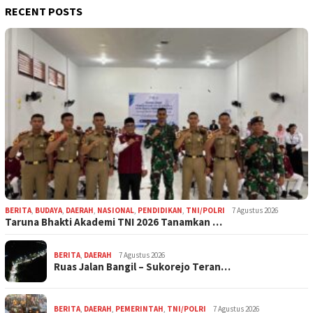
RECENT POSTS
BERITA
,
BUDAYA
,
DAERAH
,
NASIONAL
,
PENDIDIKAN
,
TNI/POLRI
7 Agustus 2026
Taruna Bhakti Akademi TNI 2026 Tanamkan …
BERITA
,
DAERAH
7 Agustus 2026
Ruas Jalan Bangil – Sukorejo Teran…
BERITA
,
DAERAH
,
PEMERINTAH
,
TNI/POLRI
7 Agustus 2026