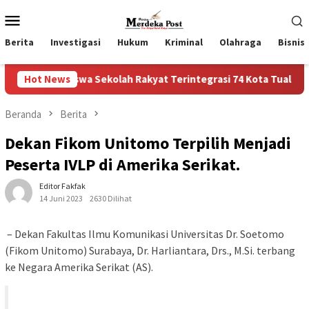
Loncat
Menu
ke
Mobile
konten
Berita
Investigasi
Hukum
Kriminal
Olahraga
Bisnis
wa Sekolah Rakyat Terintegrasi 74 Kota Tual
Hot News
Ruas Jalan
Beranda
Berita
Dekan Fikom Unitomo Terpilih Menjadi
Peserta IVLP di Amerika Serikat.
Editor Fakfak
14 Juni 2023
2630 Dilihat
– Dekan Fakultas Ilmu Komunikasi Universitas Dr. Soetomo
(Fikom Unitomo) Surabaya, Dr. Harliantara, Drs., M.Si. terbang
ke Negara Amerika Serikat (AS).