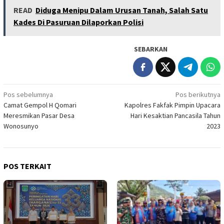
READ
Diduga Menipu Dalam Urusan Tanah, Salah Satu
Kades Di Pasuruan Dilaporkan Polisi
SEBARKAN
Navigasi
Pos sebelumnya
Pos berikutnya
Camat Gempol H Qomari
Kapolres Fakfak Pimpin Upacara
pos
Meresmikan Pasar Desa
Hari Kesaktian Pancasila Tahun
Wonosunyo
2023
POS TERKAIT