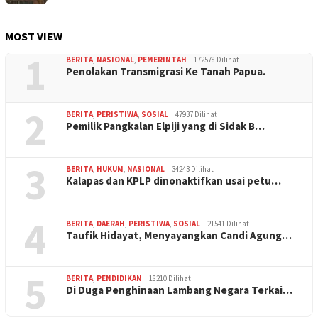
MOST VIEW
1
BERITA
,
NASIONAL
,
PEMERINTAH
172578 Dilihat
Penolakan Transmigrasi Ke Tanah Papua.
2
BERITA
,
PERISTIWA
,
SOSIAL
47937 Dilihat
Pemilik Pangkalan Elpiji yang di Sidak B…
3
BERITA
,
HUKUM
,
NASIONAL
34243 Dilihat
Kalapas dan KPLP dinonaktifkan usai petu…
4
BERITA
,
DAERAH
,
PERISTIWA
,
SOSIAL
21541 Dilihat
Taufik Hidayat, Menyayangkan Candi Agung…
5
BERITA
,
PENDIDIKAN
18210 Dilihat
Di Duga Penghinaan Lambang Negara Terkai…