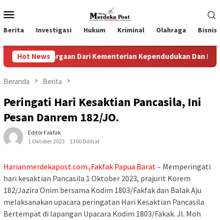
Loncat
Menu
ke
Mobile
konten
Berita
Investigasi
Hukum
Kriminal
Olahraga
Bisnis
enghargaan Dari Kementerian Kependudukan Dan Pembangunan
Hot News
Beranda
Berita
Peringati Hari Kesaktian Pancasila, Ini
Pesan Danrem 182/JO.
Editor Fakfak
1 Oktober 2023
1300 Dilihat
Harianmerdekapost.com.,Fakfak Papua Barat
– Memperingati
hari kesaktian Pancasila 1 Oktober 2023, prajurit Korem
182/Jazira Onim bersama Kodim 1803/Fakfak dan Balak Aju
melaksanakan upacara peringatan Hari Kesaktian Pancasila
Bertempat di lapangan Upacara Kodim 1803/Fakak. Jl. Moh