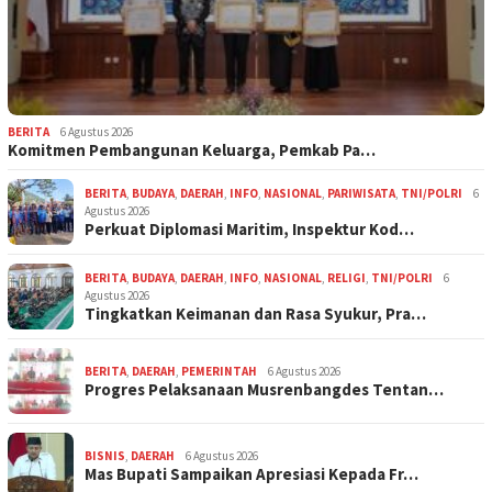
BERITA
6 Agustus 2026
Komitmen Pembangunan Keluarga, Pemkab Pa…
BERITA
,
BUDAYA
,
DAERAH
,
INFO
,
NASIONAL
,
PARIWISATA
,
TNI/POLRI
6
Agustus 2026
Perkuat Diplomasi Maritim, Inspektur Kod…
BERITA
,
BUDAYA
,
DAERAH
,
INFO
,
NASIONAL
,
RELIGI
,
TNI/POLRI
6
Agustus 2026
Tingkatkan Keimanan dan Rasa Syukur, Pra…
BERITA
,
DAERAH
,
PEMERINTAH
6 Agustus 2026
Progres Pelaksanaan Musrenbangdes Tentan…
BISNIS
,
DAERAH
6 Agustus 2026
Mas Bupati Sampaikan Apresiasi Kepada Fr…