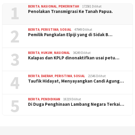
1
BERITA
,
NASIONAL
,
PEMERINTAH
172581 Dilihat
Penolakan Transmigrasi Ke Tanah Papua.
2
BERITA
,
PERISTIWA
,
SOSIAL
47949 Dilihat
Pemilik Pangkalan Elpiji yang di Sidak B…
3
BERITA
,
HUKUM
,
NASIONAL
34249 Dilihat
Kalapas dan KPLP dinonaktifkan usai petu…
4
BERITA
,
DAERAH
,
PERISTIWA
,
SOSIAL
21546 Dilihat
Taufik Hidayat, Menyayangkan Candi Agung…
5
BERITA
,
PENDIDIKAN
18219 Dilihat
Di Duga Penghinaan Lambang Negara Terkai…