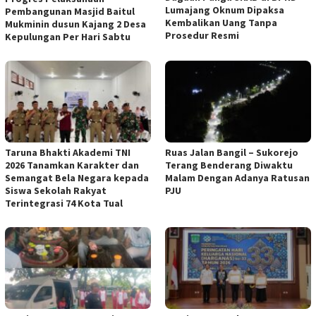
Lumajang Oknum Dipaksa
Pembangunan Masjid Baitul
Kembalikan Uang Tanpa
Mukminin dusun Kajang 2 Desa
Prosedur Resmi
Kepulungan Per Hari Sabtu
Taruna Bhakti Akademi TNI
Ruas Jalan Bangil – Sukorejo
2026 Tanamkan Karakter dan
Terang Benderang Diwaktu
Semangat Bela Negara kepada
Malam Dengan Adanya Ratusan
Siswa Sekolah Rakyat
PJU
Terintegrasi 74 Kota Tual