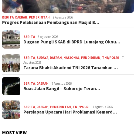
BERITA
,
DAERAH
,
PEMERINTAH
8 Agustus 2026
Progres Pelaksanaan Pembangunan Masjid B…
BERITA
8 Agustus 2026
Dugaan Pungli SKAB di BPRD Lumajang Oknu…
BERITA
,
BUDAYA
,
DAERAH
,
NASIONAL
,
PENDIDIKAN
,
TNI/POLRI
7
Agustus 2026
Taruna Bhakti Akademi TNI 2026 Tanamkan …
BERITA
,
DAERAH
7 Agustus 2026
Ruas Jalan Bangil – Sukorejo Teran…
BERITA
,
DAERAH
,
PEMERINTAH
,
TNI/POLRI
7 Agustus 2026
Persiapan Upacara Hari Proklamasi Kemerd…
MOST VIEW