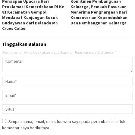
Persiapan Upacara Hari
Komitmen Pembangunan
Proklamasi Kemerdekaan RI Ke
Keluarga, Pemkab Pasuruan
81 Kecamatan Gempol
Menerima Penghargaan Dari
Mendapat Kunjungan Sosok
Kementerian Kependudukan
Budayawan dari Belanda Mr.
Dan Pembangunan Keluarga
Crues Collen
Tinggalkan Balasan
Alamat email Anda tidak akan dipublikasikan.
Ruas yang wajib ditandai
*
Simpan nama, email, dan situs web saya pada peramban ini untuk
komentar saya berikutnya.