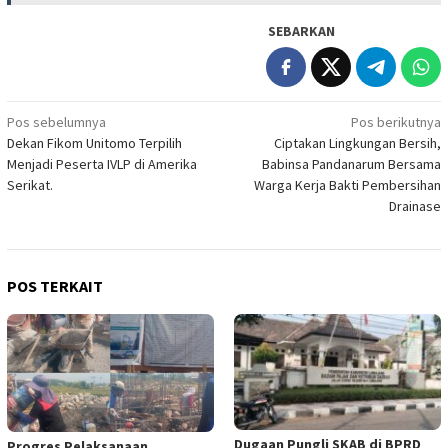
SEBARKAN
Navigasi
Pos sebelumnya
Pos berikutnya
Dekan Fikom Unitomo Terpilih
Ciptakan Lingkungan Bersih,
pos
Menjadi Peserta IVLP di Amerika
Babinsa Pandanarum Bersama
Serikat.
Warga Kerja Bakti Pembersihan
Drainase
POS TERKAIT
Dugaan Pungli SKAB di BPRD
Progres Pelaksanaan