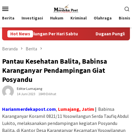
Loncat
Menu
ke
Mobile
konten
Berita
Investigasi
Hukum
Kriminal
Olahraga
Bisnis
lungan Per Hari Sabtu
Hot News
Dugaan Pungli SKAB di BPRD Lum
Beranda
Berita
Pantau Kesehatan Balita, Babinsa
Karanganyar Pendampingan Giat
Posyandu
Editor Lumajang
14 Juni 2023
1849 Dilihat
Harianmerdekapost.com
,
Lumajang, Jatim
|
Babinsa
Karanganyar Koramil 0821/11 Yosowilangun Serda Taufiq Abdul
Lukito, melaksanakan pendampingan kegiatan Posyandu
Balita, di Kantor Desa Karanganyar Kecamatan Yosowilangun