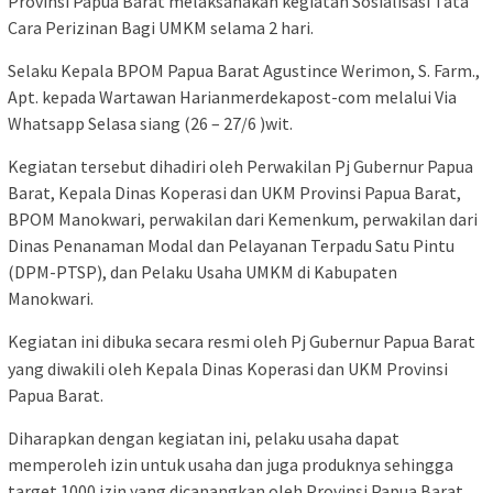
Provinsi Papua Barat melaksanakan kegiatan Sosialisasi Tata
Cara Perizinan Bagi UMKM selama 2 hari.
Selaku Kepala BPOM Papua Barat Agustince Werimon, S. Farm.,
Apt. kepada Wartawan Harianmerdekapost-com melalui Via
Whatsapp Selasa siang (26 – 27/6 )wit.
Kegiatan tersebut dihadiri oleh Perwakilan Pj Gubernur Papua
Barat, Kepala Dinas Koperasi dan UKM Provinsi Papua Barat,
BPOM Manokwari, perwakilan dari Kemenkum, perwakilan dari
Dinas Penanaman Modal dan Pelayanan Terpadu Satu Pintu
(DPM-PTSP), dan Pelaku Usaha UMKM di Kabupaten
Manokwari.
Kegiatan ini dibuka secara resmi oleh Pj Gubernur Papua Barat
yang diwakili oleh Kepala Dinas Koperasi dan UKM Provinsi
Papua Barat.
Diharapkan dengan kegiatan ini, pelaku usaha dapat
memperoleh izin untuk usaha dan juga produknya sehingga
target 1000 izin yang dicanangkan oleh Provinsi Papua Barat