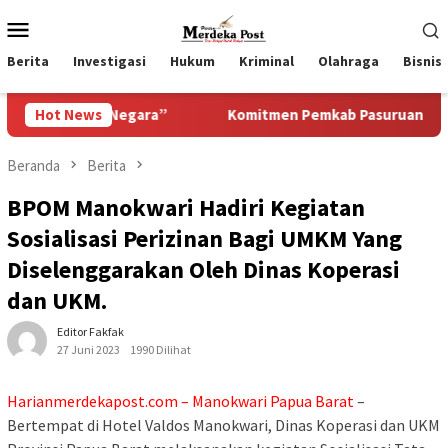
Loncat
Menu
ke
Mobile
konten
Berita
Investigasi
Hukum
Kriminal
Olahraga
Bisnis
a Negara”
Hot News
Komitmen Pemkab Pasuruan Meningkatkan Pela
Beranda
Berita
BPOM Manokwari Hadiri Kegiatan
Sosialisasi Perizinan Bagi UMKM Yang
Diselenggarakan Oleh Dinas Koperasi
dan UKM.
Editor Fakfak
27 Juni 2023
1990 Dilihat
Harianmerdekapost.com – Manokwari Papua Barat
–
Bertempat di Hotel Valdos Manokwari, Dinas Koperasi dan UKM