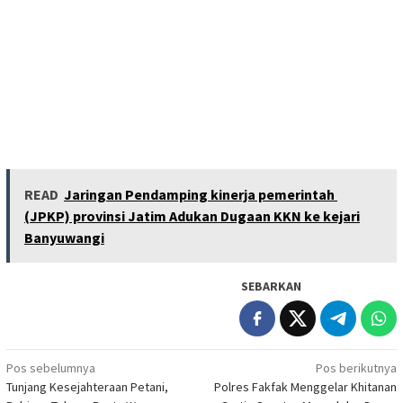
READ
Jaringan Pendamping kinerja pemerintah
(JPKP) provinsi Jatim Adukan Dugaan KKN ke kejari
Banyuwangi
SEBARKAN
Navigasi
Pos sebelumnya
Pos berikutnya
Tunjang Kesejahteraan Petani,
Polres Fakfak Menggelar Khitanan
pos