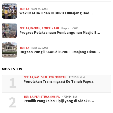
BERITA
9 Agustus 2026
Wakil Ketua II dan III DPRD Lumajang Had…
BERITA
,
DAERAH
,
PEMERINTAH
8 Agustus 2026
Progres Pelaksanaan Pembangunan Masjid B…
BERITA
8 Agustus 2026
Dugaan Pungli SKAB di BPRD Lumajang Oknu…
MOST VIEW
1
BERITA
,
NASIONAL
,
PEMERINTAH
172585 Dilihat
Penolakan Transmigrasi Ke Tanah Papua.
2
BERITA
,
PERISTIWA
,
SOSIAL
47956 Dilihat
Pemilik Pangkalan Elpiji yang di Sidak B…