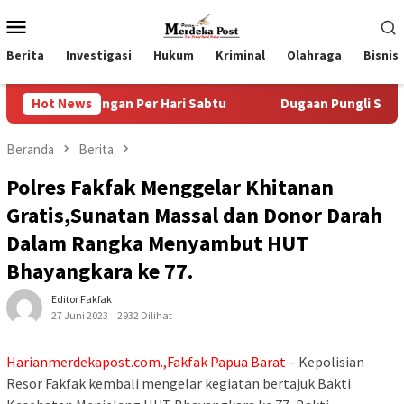
Loncat
Menu
ke
Mobile
konten
Berita
Investigasi
Hukum
Kriminal
Olahraga
Bisnis
gan Per Hari Sabtu
Hot News
Dugaan Pungli SKAB di BPRD Lumaja
Beranda
Berita
Polres Fakfak Menggelar Khitanan
Gratis,Sunatan Massal dan Donor Darah
Dalam Rangka Menyambut HUT
Bhayangkara ke 77.
Editor Fakfak
27 Juni 2023
2932 Dilihat
Harianmerdekapost.com.,Fakfak Papua Barat –
Kepolisian
Resor Fakfak kembali mengelar kegiatan bertajuk Bakti