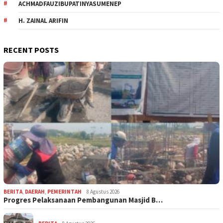
ACHMADFAUZIBUPATINYASUMENEP
H. ZAINAL ARIFIN
RECENT POSTS
BERITA
,
DAERAH
,
PEMERINTAH
8 Agustus 2026
Progres Pelaksanaan Pembangunan Masjid B…