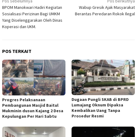
Navigasi
Pos sebelumnya
Pos berikutnya
BPOM Manokwari Hadiri Kegiatan
Wabup Gresik Ajak Masyarakat
pos
Sosialisasi Perizinan Bagi UMKM
Berantas Peredaran Rokok Ilegal
Yang Diselenggarakan Oleh Dinas
Koperasi dan UKM.
POS TERKAIT
Dugaan Pungli SKAB di BPRD
Progres Pelaksanaan
Lumajang Oknum Dipaksa
Pembangunan Masjid Baitul
Kembalikan Uang Tanpa
Mukminin dusun Kajang 2 Desa
Prosedur Resmi
Kepulungan Per Hari Sabtu