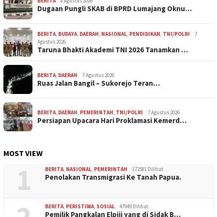
BERITA
8 Agustus 2026
Dugaan Pungli SKAB di BPRD Lumajang Oknu…
BERITA
,
BUDAYA
,
DAERAH
,
NASIONAL
,
PENDIDIKAN
,
TNI/POLRI
7
Agustus 2026
Taruna Bhakti Akademi TNI 2026 Tanamkan …
BERITA
,
DAERAH
7 Agustus 2026
Ruas Jalan Bangil – Sukorejo Teran…
BERITA
,
DAERAH
,
PEMERINTAH
,
TNI/POLRI
7 Agustus 2026
Persiapan Upacara Hari Proklamasi Kemerd…
MOST VIEW
1
BERITA
,
NASIONAL
,
PEMERINTAH
172581 Dilihat
Penolakan Transmigrasi Ke Tanah Papua.
2
BERITA
,
PERISTIWA
,
SOSIAL
47949 Dilihat
Pemilik Pangkalan Elpiji yang di Sidak B…