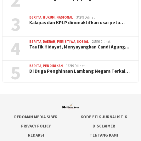
3
BERITA
,
HUKUM
,
NASIONAL
34249 Dilihat
Kalapas dan KPLP dinonaktifkan usai petu…
4
BERITA
,
DAERAH
,
PERISTIWA
,
SOSIAL
21546 Dilihat
Taufik Hidayat, Menyayangkan Candi Agung…
5
BERITA
,
PENDIDIKAN
18219 Dilihat
Di Duga Penghinaan Lambang Negara Terkai…
PEDOMAN MEDIA SIBER
KODE ETIK JURNALISTIK
PRIVACY POLICY
DISCLAIMER
REDAKSI
TENTANG KAMI