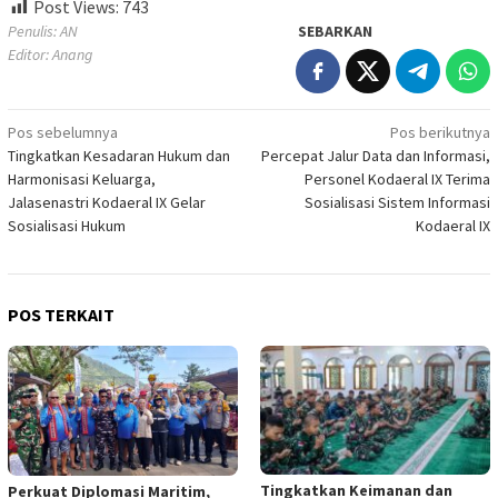
Post Views:
743
Penulis: AN
SEBARKAN
Editor: Anang
Navigasi
Pos sebelumnya
Pos berikutnya
Tingkatkan Kesadaran Hukum dan
Percepat Jalur Data dan Informasi,
pos
Harmonisasi Keluarga,
Personel Kodaeral IX Terima
Jalasenastri Kodaeral IX Gelar
Sosialisasi Sistem Informasi
Sosialisasi Hukum
Kodaeral IX
POS TERKAIT
Tingkatkan Keimanan dan
Perkuat Diplomasi Maritim,