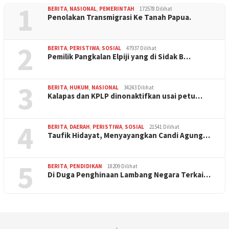
1
BERITA
,
NASIONAL
,
PEMERINTAH
172578 Dilihat
Penolakan Transmigrasi Ke Tanah Papua.
2
BERITA
,
PERISTIWA
,
SOSIAL
47937 Dilihat
Pemilik Pangkalan Elpiji yang di Sidak B…
3
BERITA
,
HUKUM
,
NASIONAL
34243 Dilihat
Kalapas dan KPLP dinonaktifkan usai petu…
4
BERITA
,
DAERAH
,
PERISTIWA
,
SOSIAL
21541 Dilihat
Taufik Hidayat, Menyayangkan Candi Agung…
5
BERITA
,
PENDIDIKAN
18209 Dilihat
Di Duga Penghinaan Lambang Negara Terkai…