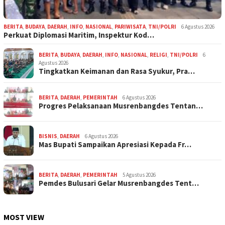
BERITA
,
BUDAYA
,
DAERAH
,
INFO
,
NASIONAL
,
PARIWISATA
,
TNI/POLRI
6 Agustus 2026
Perkuat Diplomasi Maritim, Inspektur Kod…
BERITA
,
BUDAYA
,
DAERAH
,
INFO
,
NASIONAL
,
RELIGI
,
TNI/POLRI
6
Agustus 2026
Tingkatkan Keimanan dan Rasa Syukur, Pra…
BERITA
,
DAERAH
,
PEMERINTAH
6 Agustus 2026
Progres Pelaksanaan Musrenbangdes Tentan…
BISNIS
,
DAERAH
6 Agustus 2026
Mas Bupati Sampaikan Apresiasi Kepada Fr…
BERITA
,
DAERAH
,
PEMERINTAH
5 Agustus 2026
Pemdes Bulusari Gelar Musrenbangdes Tent…
MOST VIEW