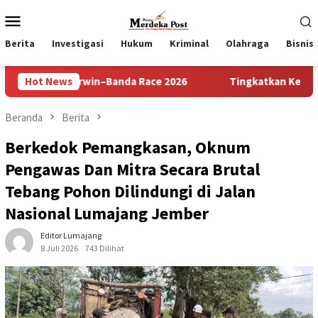
Loncat
Menu
ke
Mobile
konten
Berita
Investigasi
Hukum
Kriminal
Olahraga
Bisnis
rwin–Banda Race 2026
Hot News
Tingkatkan Keimanan dan Rasa Syukur
Beranda
Berita
Berkedok Pemangkasan, Oknum
Pengawas Dan Mitra Secara Brutal
Tebang Pohon Dilindungi di Jalan
Nasional Lumajang Jember
Editor Lumajang
8 Juli 2026
743 Dilihat