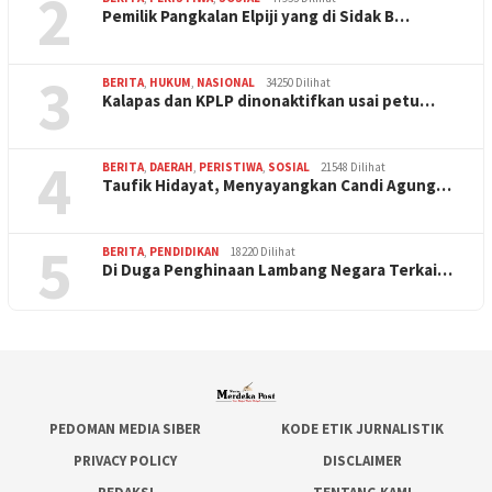
2
Pemilik Pangkalan Elpiji yang di Sidak B…
3
BERITA
,
HUKUM
,
NASIONAL
34250 Dilihat
Kalapas dan KPLP dinonaktifkan usai petu…
4
BERITA
,
DAERAH
,
PERISTIWA
,
SOSIAL
21548 Dilihat
Taufik Hidayat, Menyayangkan Candi Agung…
5
BERITA
,
PENDIDIKAN
18220 Dilihat
Di Duga Penghinaan Lambang Negara Terkai…
PEDOMAN MEDIA SIBER
KODE ETIK JURNALISTIK
PRIVACY POLICY
DISCLAIMER