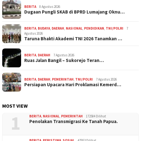
BERITA
8 Agustus 2026
Dugaan Pungli SKAB di BPRD Lumajang Oknu…
BERITA
,
BUDAYA
,
DAERAH
,
NASIONAL
,
PENDIDIKAN
,
TNI/POLRI
7
Agustus 2026
Taruna Bhakti Akademi TNI 2026 Tanamkan …
BERITA
,
DAERAH
7 Agustus 2026
Ruas Jalan Bangil – Sukorejo Teran…
BERITA
,
DAERAH
,
PEMERINTAH
,
TNI/POLRI
7 Agustus 2026
Persiapan Upacara Hari Proklamasi Kemerd…
MOST VIEW
1
BERITA
,
NASIONAL
,
PEMERINTAH
172584 Dilihat
Penolakan Transmigrasi Ke Tanah Papua.
BERITA
,
PERISTIWA
,
SOSIAL
47953 Dilihat