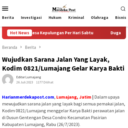
Loncat
Menu
ke
Mobile
konten
Berita
Investigasi
Hukum
Kriminal
Olahraga
Bisnis
esa Kepulungan Per Hari Sabtu
Hot News
Dugaan Pungli SKAB di B
Beranda
Berita
Wujudkan Sarana Jalan Yang Layak,
Kodim 0821/Lumajang Gelar Karya Bakti
Editor Lumajang
26 Juli 2023
1177 Dilihat
Harianmerdekapost.com
,
Lumajang, Jatim
|
Dalam upaya
mewujudkan sarana jalan yang layak bagi semua pemakai jalan,
Kodim 0821/Lumajang menggelar Karya Bakti perawatan jalan
di Dusun Gentengan Desa Condro Kecamatan Pasirian
Kabupaten Lumajang, Rabu (26/7/2023).