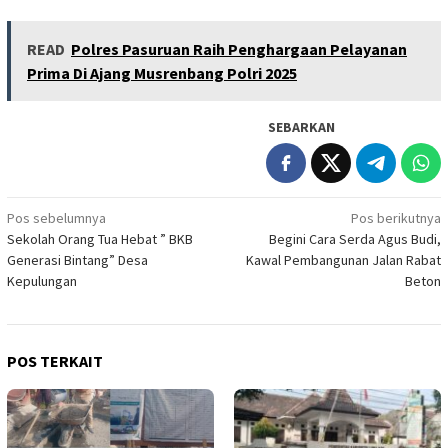
READ
Polres Pasuruan Raih Penghargaan Pelayanan
Prima Di Ajang Musrenbang Polri 2025
SEBARKAN
Navigasi
Pos sebelumnya
Pos berikutnya
Sekolah Orang Tua Hebat ” BKB
Begini Cara Serda Agus Budi,
pos
Generasi Bintang” Desa
Kawal Pembangunan Jalan Rabat
Kepulungan
Beton
POS TERKAIT