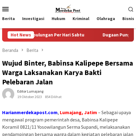
Loncat
Menu
ke
Mobile
konten
Berita
Investigasi
Hukum
Kriminal
Olahraga
Bisnis
pulungan Per Hari Sabtu
Hot News
Dugaan Pungli SKAB di BPRD Lu
Beranda
Berita
Wujud Binter, Babinsa Kalipepe Bersama
Warga Laksanakan Karya Bakti
Pelebaran Jalan
Editor Lumajang
19 Oktober 2023
854 Dilihat
Harianmerdekapost.com
,
Lumajang, Jatim
– Sebagai upaya
mengawal program pemerintah desa, Babinsa Kalipepe
Koramil 0821/11 Yosowilangun Serma Supandi, melaksanakan
pendampingan bersama warga dalam kegiatan pelebaran jalan