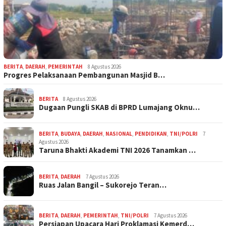
BERITA
,
DAERAH
,
PEMERINTAH
8 Agustus 2026
Progres Pelaksanaan Pembangunan Masjid B…
BERITA
8 Agustus 2026
Dugaan Pungli SKAB di BPRD Lumajang Oknu…
BERITA
,
BUDAYA
,
DAERAH
,
NASIONAL
,
PENDIDIKAN
,
TNI/POLRI
7
Agustus 2026
Taruna Bhakti Akademi TNI 2026 Tanamkan …
BERITA
,
DAERAH
7 Agustus 2026
Ruas Jalan Bangil – Sukorejo Teran…
BERITA
,
DAERAH
,
PEMERINTAH
,
TNI/POLRI
7 Agustus 2026
Persiapan Upacara Hari Proklamasi Kemerd…