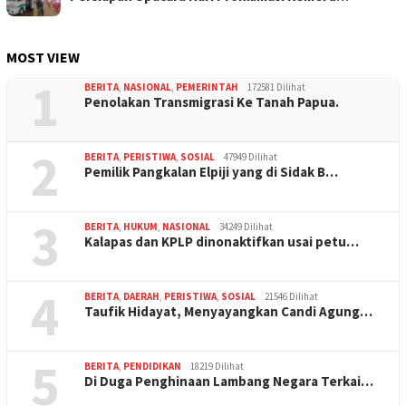
MOST VIEW
1
BERITA
,
NASIONAL
,
PEMERINTAH
172581 Dilihat
Penolakan Transmigrasi Ke Tanah Papua.
2
BERITA
,
PERISTIWA
,
SOSIAL
47949 Dilihat
Pemilik Pangkalan Elpiji yang di Sidak B…
3
BERITA
,
HUKUM
,
NASIONAL
34249 Dilihat
Kalapas dan KPLP dinonaktifkan usai petu…
4
BERITA
,
DAERAH
,
PERISTIWA
,
SOSIAL
21546 Dilihat
Taufik Hidayat, Menyayangkan Candi Agung…
5
BERITA
,
PENDIDIKAN
18219 Dilihat
Di Duga Penghinaan Lambang Negara Terkai…