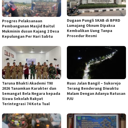
Dugaan Pungli SKAB di BPRD
Progres Pelaksanaan
Lumajang Oknum Dipaksa
Pembangunan Masjid Baitul
Kembalikan Uang Tanpa
Mukminin dusun Kajang 2 Desa
Prosedur Resmi
Kepulungan Per Hari Sabtu
Taruna Bhakti Akademi TNI
Ruas Jalan Bangil – Sukorejo
2026 Tanamkan Karakter dan
Terang Benderang Diwaktu
Semangat Bela Negara kepada
Malam Dengan Adanya Ratusan
Siswa Sekolah Rakyat
PJU
Terintegrasi 74 Kota Tual