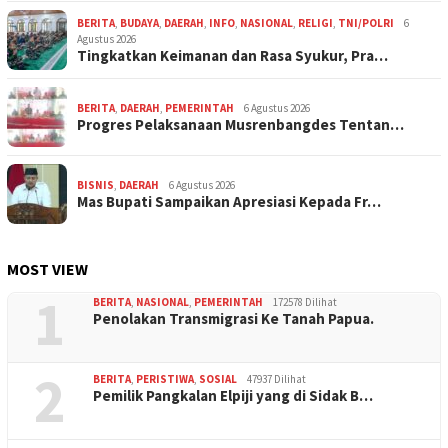
BERITA
,
BUDAYA
,
DAERAH
,
INFO
,
NASIONAL
,
RELIGI
,
TNI/POLRI
6
Agustus 2026
Tingkatkan Keimanan dan Rasa Syukur, Pra…
BERITA
,
DAERAH
,
PEMERINTAH
6 Agustus 2026
Progres Pelaksanaan Musrenbangdes Tentan…
BISNIS
,
DAERAH
6 Agustus 2026
Mas Bupati Sampaikan Apresiasi Kepada Fr…
MOST VIEW
1
BERITA
,
NASIONAL
,
PEMERINTAH
172578 Dilihat
Penolakan Transmigrasi Ke Tanah Papua.
2
BERITA
,
PERISTIWA
,
SOSIAL
47937 Dilihat
Pemilik Pangkalan Elpiji yang di Sidak B…