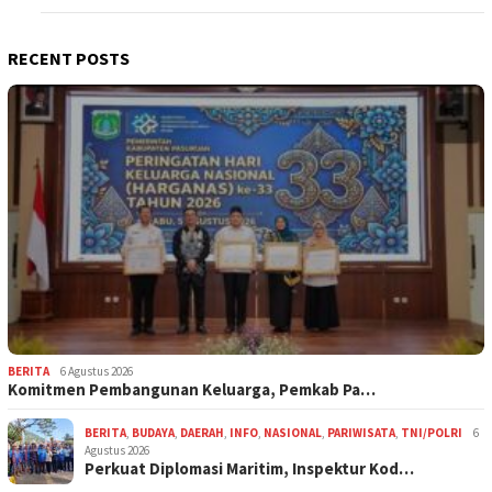
RECENT POSTS
BERITA
6 Agustus 2026
Komitmen Pembangunan Keluarga, Pemkab Pa…
BERITA
,
BUDAYA
,
DAERAH
,
INFO
,
NASIONAL
,
PARIWISATA
,
TNI/POLRI
6
Agustus 2026
Perkuat Diplomasi Maritim, Inspektur Kod…