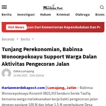
Loncat
Menu
ke
Mobile
konten
Berita
Investigasi
Hukum
Kriminal
Olahraga
Bisnis
argaan Dari Kementerian Kependudukan Dan Pembangunan Kel
Hot News
Beranda
Berita
Tunjang Perekonomian, Babinsa
Wonocepokoayu Support Warga Dalan
Aktivitas Pengecoran Jalan
Editor Lumajang
31 Mei 2023
2361 Dilihat
Harianmerdekapost.com
|
Lumajang, Jatim
– Babinsa
Wonocepokoayu Koramil 0821/03 Senduro Serda Taufiq
bersama warga melaksanakan kerja bakti pengecoran jalan
dengan panjang 100 M dan lebar 1,5 M penghubung Desa