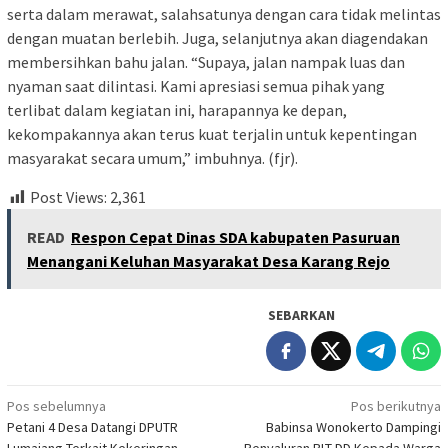
serta dalam merawat, salahsatunya dengan cara tidak melintas
dengan muatan berlebih. Juga, selanjutnya akan diagendakan
membersihkan bahu jalan. “Supaya, jalan nampak luas dan
nyaman saat dilintasi. Kami apresiasi semua pihak yang
terlibat dalam kegiatan ini, harapannya ke depan,
kekompakannya akan terus kuat terjalin untuk kepentingan
masyarakat secara umum,” imbuhnya. (fjr).
Post Views:
2,361
READ
Respon Cepat Dinas SDA kabupaten Pasuruan
Menangani Keluhan Masyarakat Desa Karang Rejo
SEBARKAN
Navigasi
Pos sebelumnya
Pos berikutnya
Petani 4 Desa Datangi DPUTR
Babinsa Wonokerto Dampingi
pos