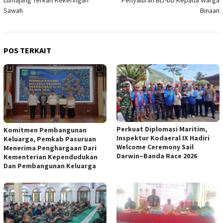
Lumajang Terkait Kekeringan
Penyaluran BLT-DD Kepada Warga
Sawah
Binaan
POS TERKAIT
Perkuat Diplomasi Maritim,
Komitmen Pembangunan
Inspektur Kodaeral IX Hadiri
Keluarga, Pemkab Pasuruan
Welcome Ceremony Sail
Menerima Penghargaan Dari
Darwin–Banda Race 2026
Kementerian Kependudukan
Dan Pembangunan Keluarga