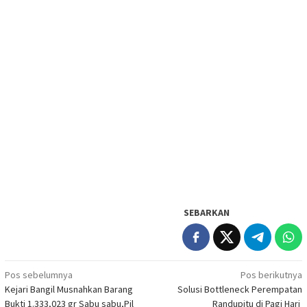
SEBARKAN
Navigasi
Pos sebelumnya
Pos berikutnya
Kejari Bangil Musnahkan Barang
Solusi Bottleneck Perempatan
pos
Bukti 1.333,023 gr Sabu sabu,Pil
Randupitu di Pagi Hari