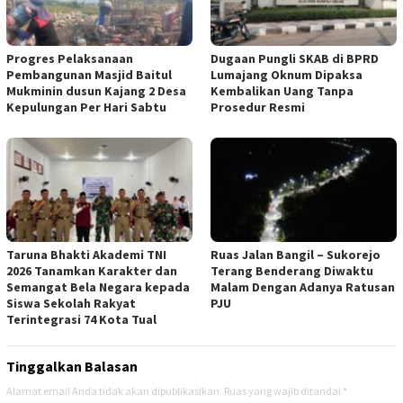
Progres Pelaksanaan
Dugaan Pungli SKAB di BPRD
Pembangunan Masjid Baitul
Lumajang Oknum Dipaksa
Mukminin dusun Kajang 2 Desa
Kembalikan Uang Tanpa
Kepulungan Per Hari Sabtu
Prosedur Resmi
Taruna Bhakti Akademi TNI
Ruas Jalan Bangil – Sukorejo
2026 Tanamkan Karakter dan
Terang Benderang Diwaktu
Semangat Bela Negara kepada
Malam Dengan Adanya Ratusan
Siswa Sekolah Rakyat
PJU
Terintegrasi 74 Kota Tual
Tinggalkan Balasan
Alamat email Anda tidak akan dipublikasikan.
Ruas yang wajib ditandai
*