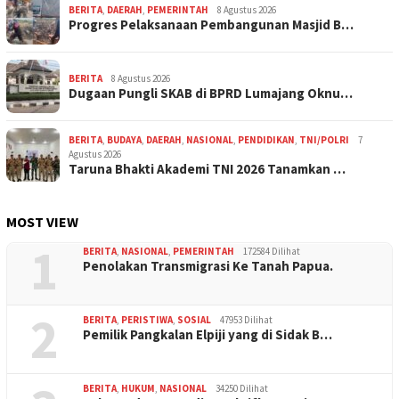
BERITA
,
DAERAH
,
PEMERINTAH
8 Agustus 2026
Progres Pelaksanaan Pembangunan Masjid B…
BERITA
8 Agustus 2026
Dugaan Pungli SKAB di BPRD Lumajang Oknu…
BERITA
,
BUDAYA
,
DAERAH
,
NASIONAL
,
PENDIDIKAN
,
TNI/POLRI
7
Agustus 2026
Taruna Bhakti Akademi TNI 2026 Tanamkan …
MOST VIEW
1
BERITA
,
NASIONAL
,
PEMERINTAH
172584 Dilihat
Penolakan Transmigrasi Ke Tanah Papua.
2
BERITA
,
PERISTIWA
,
SOSIAL
47953 Dilihat
Pemilik Pangkalan Elpiji yang di Sidak B…
BERITA
,
HUKUM
,
NASIONAL
34250 Dilihat