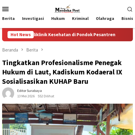
Loncat
Menu
ke
Mobile
konten
Berita
Investigasi
Hukum
Kriminal
Olahraga
Bisnis
nik Kesehatan di Pondok Pesantren
Hot News
Wakil Ketua II dan I
Beranda
Berita
Tingkatkan Profesionalisme Penegak
Hukum di Laut, Kadiskum Kodaeral IX
Sosialisasikan KUHAP Baru
Editor Surabaya
13 Mei 2026
552 Dilihat