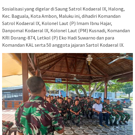
Sosialisasi yang digelar di Saung Satrol Kodaeral IX, Halong,
Kec. Baguala, Kota Ambon, Maluku ini, dihadiri Komandan
Satrol Kodaeral lX, Kolonel Laut (P) Imam Ibnu Hajar,
Danpomal Kodaeral lX, Kolonel Laut (PM) Kusnadi, Komandan
KRl Dorang-874, Letkol (P) Eko Hadi Suwarno dan para
Komandan KAL serta 50 anggota jajaran Sartol Kodaeral lX.