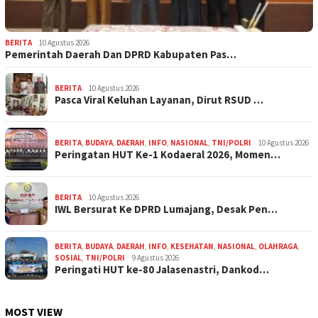
BERITA
10 Agustus 2026
Pemerintah Daerah Dan DPRD Kabupaten Pas…
BERITA
10 Agustus 2026
Pasca Viral Keluhan Layanan, Dirut RSUD …
BERITA
,
BUDAYA
,
DAERAH
,
INFO
,
NASIONAL
,
TNI/POLRI
10 Agustus 2026
Peringatan HUT Ke-1 Kodaeral 2026, Momen…
BERITA
10 Agustus 2026
IWL Bersurat Ke DPRD Lumajang, Desak Pen…
BERITA
,
BUDAYA
,
DAERAH
,
INFO
,
KESEHATAN
,
NASIONAL
,
OLAHRAGA
,
SOSIAL
,
TNI/POLRI
9 Agustus 2026
Peringati HUT ke-80 Jalasenastri, Dankod…
MOST VIEW