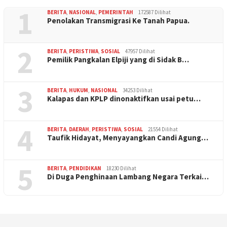
1
BERITA
,
NASIONAL
,
PEMERINTAH
172587 Dilihat
Penolakan Transmigrasi Ke Tanah Papua.
2
BERITA
,
PERISTIWA
,
SOSIAL
47957 Dilihat
Pemilik Pangkalan Elpiji yang di Sidak B…
3
BERITA
,
HUKUM
,
NASIONAL
34253 Dilihat
Kalapas dan KPLP dinonaktifkan usai petu…
4
BERITA
,
DAERAH
,
PERISTIWA
,
SOSIAL
21554 Dilihat
Taufik Hidayat, Menyayangkan Candi Agung…
5
BERITA
,
PENDIDIKAN
18230 Dilihat
Di Duga Penghinaan Lambang Negara Terkai…