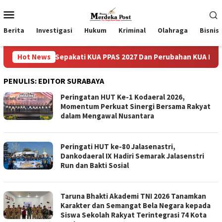
Loncat
Menu
ke
Mobile
konten
Berita
Investigasi
Hukum
Kriminal
Olahraga
Bisnis
uruan Sepakati KUA PPAS 2027 Dan Perubahan KUA PPAS 2026
Hot News
PENULIS:
EDITOR SURABAYA
Peringatan HUT Ke-1 Kodaeral 2026,
Momentum Perkuat Sinergi Bersama Rakyat
dalam Mengawal Nusantara
Peringati HUT ke-80 Jalasenastri,
Dankodaeral IX Hadiri Semarak Jalasenstri
Run dan Bakti Sosial
Taruna Bhakti Akademi TNI 2026 Tanamkan
Karakter dan Semangat Bela Negara kepada
Siswa Sekolah Rakyat Terintegrasi 74 Kota