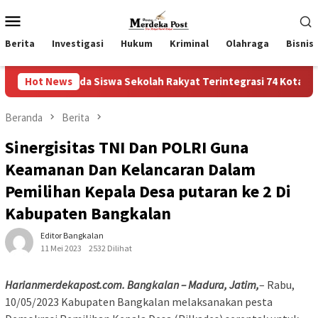
Loncat
Menu
ke
Mobile
konten
Berita
Investigasi
Hukum
Kriminal
Olahraga
Bisnis
ada Siswa Sekolah Rakyat Terintegrasi 74 Kota Tual
Hot News
Rua
Beranda
Berita
Sinergisitas TNI Dan POLRI Guna
Keamanan Dan Kelancaran Dalam
Pemilihan Kepala Desa putaran ke 2 Di
Kabupaten Bangkalan
Editor Bangkalan
11 Mei 2023
2532 Dilihat
Harianmerdekapost.com. Bangkalan – Madura, Jatim,
– Rabu,
10/05/2023 Kabupaten Bangkalan melaksanakan pesta