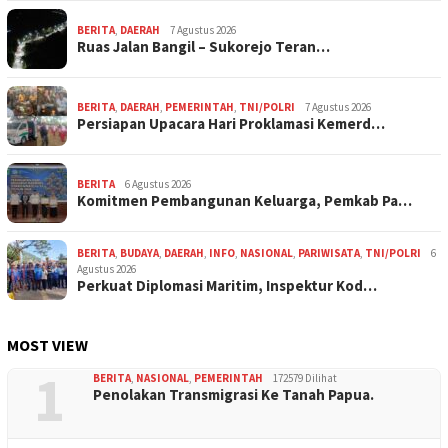
BERITA
,
DAERAH
7 Agustus 2026
Ruas Jalan Bangil – Sukorejo Teran…
BERITA
,
DAERAH
,
PEMERINTAH
,
TNI/POLRI
7 Agustus 2026
Persiapan Upacara Hari Proklamasi Kemerd…
BERITA
6 Agustus 2026
Komitmen Pembangunan Keluarga, Pemkab Pa…
BERITA
,
BUDAYA
,
DAERAH
,
INFO
,
NASIONAL
,
PARIWISATA
,
TNI/POLRI
6
Agustus 2026
Perkuat Diplomasi Maritim, Inspektur Kod…
MOST VIEW
1
BERITA
,
NASIONAL
,
PEMERINTAH
172579 Dilihat
Penolakan Transmigrasi Ke Tanah Papua.