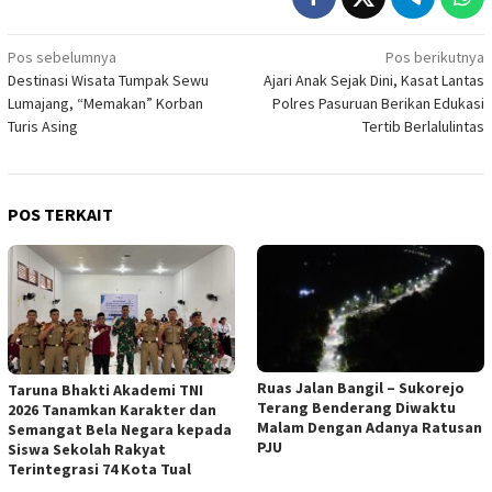
Navigasi
Pos sebelumnya
Pos berikutnya
Destinasi Wisata Tumpak Sewu
Ajari Anak Sejak Dini, Kasat Lantas
pos
Lumajang, “Memakan” Korban
Polres Pasuruan Berikan Edukasi
Turis Asing
Tertib Berlalulintas
POS TERKAIT
Ruas Jalan Bangil – Sukorejo
Taruna Bhakti Akademi TNI
Terang Benderang Diwaktu
2026 Tanamkan Karakter dan
Malam Dengan Adanya Ratusan
Semangat Bela Negara kepada
PJU
Siswa Sekolah Rakyat
Terintegrasi 74 Kota Tual