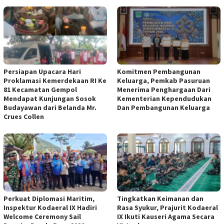
Persiapan Upacara Hari
Komitmen Pembangunan
Proklamasi Kemerdekaan RI Ke
Keluarga, Pemkab Pasuruan
81 Kecamatan Gempol
Menerima Penghargaan Dari
Mendapat Kunjungan Sosok
Kementerian Kependudukan
Budayawan dari Belanda Mr.
Dan Pembangunan Keluarga
Crues Collen
Perkuat Diplomasi Maritim,
Tingkatkan Keimanan dan
Inspektur Kodaeral IX Hadiri
Rasa Syukur, Prajurit Kodaeral
Welcome Ceremony Sail
IX Ikuti Kauseri Agama Secara