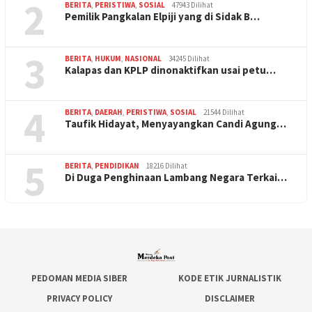
2
BERITA
,
PERISTIWA
,
SOSIAL
47943 Dilihat
Pemilik Pangkalan Elpiji yang di Sidak B…
3
BERITA
,
HUKUM
,
NASIONAL
34245 Dilihat
Kalapas dan KPLP dinonaktifkan usai petu…
4
BERITA
,
DAERAH
,
PERISTIWA
,
SOSIAL
21544 Dilihat
Taufik Hidayat, Menyayangkan Candi Agung…
5
BERITA
,
PENDIDIKAN
18216 Dilihat
Di Duga Penghinaan Lambang Negara Terkai…
PEDOMAN MEDIA SIBER
KODE ETIK JURNALISTIK
PRIVACY POLICY
DISCLAIMER