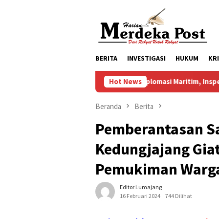
Loncat
ke
konten
BERITA
INVESTIGASI
HUKUM
KR
Perkuat Diplomasi Maritim, Inspektur Kodaeral
Hot News
Beranda
Berita
Pemberantasan S
Kedungjajang Gia
Pemukiman Warg
Editor Lumajang
16 Februari 2024
744 Dilihat