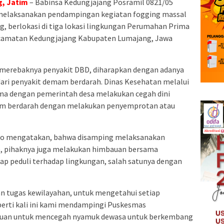
, Jatim
– Babinsa Kedungjajang Posramil 0821/05
, melaksanakan pendampingan kegiatan fogging massal
, berlokasi di tiga lokasi lingkungan Perumahan Prima
camatan Kedungjajang Kabupaten Lumajang, Jawa
 merebaknya penyakit DBD, diharapkan dengan adanya
dari penyakit demam berdarah. Dinas Kesehatan melalui
ma dengan pemerintah desa melakukan cegah dini
am berdarah dengan melakukan penyemprotan atau
nto mengatakan, bahwa disamping melaksanakan
, pihaknya juga melakukan himbauan bersama
ap peduli terhadap lingkungan, salah satunya dengan
n tugas kewilayahan, untuk mengetahui setiap
perti kali ini kami mendampingi Puskesmas
tujuan untuk mencegah nyamuk dewasa untuk berkembang