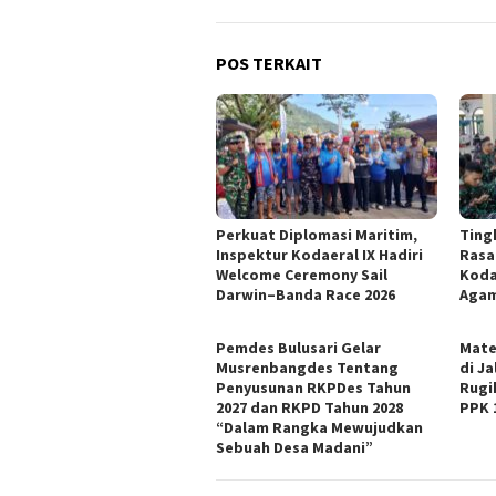
POS TERKAIT
Perkuat Diplomasi Maritim,
Ting
Inspektur Kodaeral IX Hadiri
Rasa 
Welcome Ceremony Sail
Kodae
Darwin–Banda Race 2026
Agam
Pemdes Bulusari Gelar
Mate
Musrenbangdes Tentang
di J
Penyusunan RKPDes Tahun
Rugi
2027 dan RKPD Tahun 2028
PPK 
“Dalam Rangka Mewujudkan
Sebuah Desa Madani”