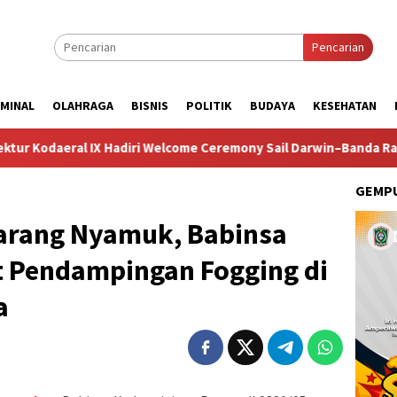
Pencarian
IMINAL
OLAHRAGA
BISNIS
POLITIK
BUDAYA
KESEHATAN
 IX Hadiri Welcome Ceremony Sail Darwin–Banda Race 2026
GEMPU
arang Nyamuk, Babinsa
t Pendampingan Fogging di
a