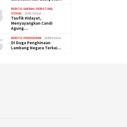
4
BERITA
,
DAERAH
,
PERISTIWA
,
SOSIAL
21541 Dilihat
Taufik Hidayat,
Menyayangkan Candi
Agung…
5
BERITA
,
PENDIDIKAN
18209 Dilihat
Di Duga Penghinaan
Lambang Negara Terkai…