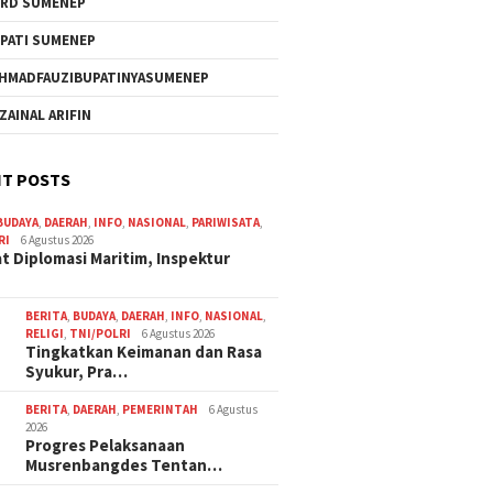
RD SUMENEP
PATI SUMENEP
HMADFAUZIBUPATINYASUMENEP
 ZAINAL ARIFIN
T POSTS
BUDAYA
,
DAERAH
,
INFO
,
NASIONAL
,
PARIWISATA
,
RI
6 Agustus 2026
t Diplomasi Maritim, Inspektur
BERITA
,
BUDAYA
,
DAERAH
,
INFO
,
NASIONAL
,
RELIGI
,
TNI/POLRI
6 Agustus 2026
Tingkatkan Keimanan dan Rasa
Syukur, Pra…
BERITA
,
DAERAH
,
PEMERINTAH
6 Agustus
2026
Progres Pelaksanaan
Musrenbangdes Tentan…