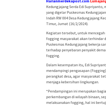
Harianmerdekapost.com
Lumajang
Kedungjajang Serda Edi Supriyanto
yang digelar Puskesmas Kedungjajang
Indah RW 004 Desa Kedungjajang Ke
Timur, Jumat (16/2/2024).
Kegiatan tersebut, untuk mencegah
fogging masyarakat akan terhindar 
Puskesmas Kedungjajang bekerja sa
terhadap penyebaran penyakit dem
fogging.
Dalam kesempatan itu, Edi Supriya
mendampingi pengasapan (Fogging)
perangkat desa, agar masyarakat tet
menjaga kebersihan lingkungan.
“Pendampingan ini merupakan bagia
perkembangan di wilayah binaan, se
melaksanakan fogging, hal ini ber