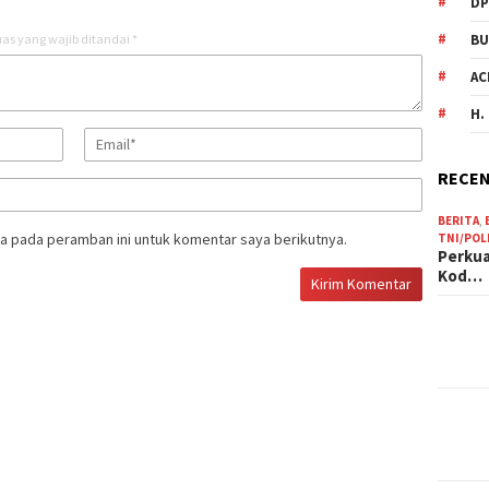
DP
as yang wajib ditandai
*
BU
AC
H.
RECEN
BERITA
,
a pada peramban ini untuk komentar saya berikutnya.
TNI/POL
Perkua
Kod…