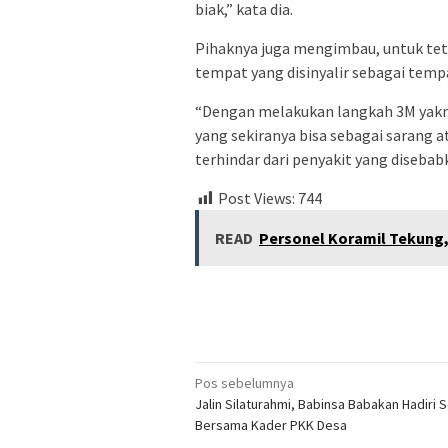
biak,” kata dia.
Pihaknya juga mengimbau, untuk te
tempat yang disinyalir sebagai tem
“Dengan melakukan langkah 3M yak
yang sekiranya bisa sebagai sarang 
terhindar dari penyakit yang disebab
Post Views:
744
READ
Personel Koramil Tekung,
Navigasi
Pos sebelumnya
Jalin Silaturahmi, Babinsa Babakan Hadiri
pos
Bersama Kader PKK Desa