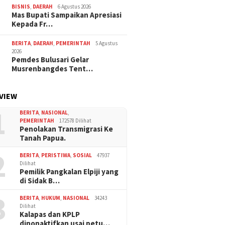
BISNIS
,
DAERAH
6 Agustus 2026
Mas Bupati Sampaikan Apresiasi
Kepada Fr…
BERITA
,
DAERAH
,
PEMERINTAH
5 Agustus
2026
Pemdes Bulusari Gelar
Musrenbangdes Tent…
VIEW
1
BERITA
,
NASIONAL
,
PEMERINTAH
172578 Dilihat
Penolakan Transmigrasi Ke
Tanah Papua.
2
BERITA
,
PERISTIWA
,
SOSIAL
47937
Dilihat
Pemilik Pangkalan Elpiji yang
di Sidak B…
3
BERITA
,
HUKUM
,
NASIONAL
34243
Dilihat
Kalapas dan KPLP
dinonaktifkan usai petu…