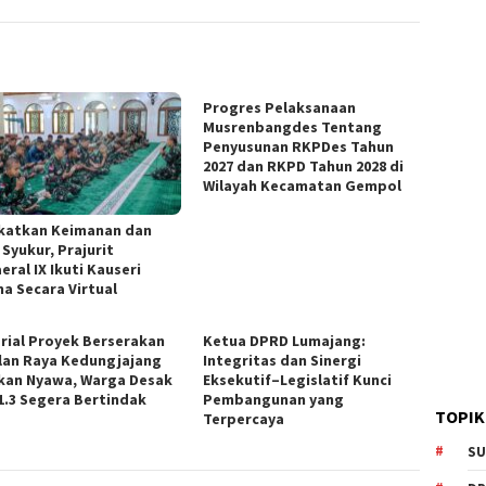
Progres Pelaksanaan
Musrenbangdes Tentang
Penyusunan RKPDes Tahun
2027 dan RKPD Tahun 2028 di
Wilayah Kecamatan Gempol
katkan Keimanan dan
Syukur, Prajurit
ral IX Ikuti Kauseri
a Secara Virtual
rial Proyek Berserakan
Ketua DPRD Lumajang:
alan Raya Kedungjajang
Integritas dan Sinergi
kan Nyawa, Warga Desak
Eksekutif–Legislatif Kunci
1.3 Segera Bertindak
Pembangunan yang
TOPIK
Terpercaya
SU