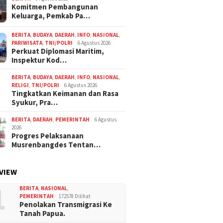
Komitmen Pembangunan
Keluarga, Pemkab Pa…
BERITA
,
BUDAYA
,
DAERAH
,
INFO
,
NASIONAL
,
PARIWISATA
,
TNI/POLRI
6 Agustus 2026
Perkuat Diplomasi Maritim,
Inspektur Kod…
BERITA
,
BUDAYA
,
DAERAH
,
INFO
,
NASIONAL
,
RELIGI
,
TNI/POLRI
6 Agustus 2026
Tingkatkan Keimanan dan Rasa
Syukur, Pra…
BERITA
,
DAERAH
,
PEMERINTAH
6 Agustus
2026
Progres Pelaksanaan
Musrenbangdes Tentan…
VIEW
1
BERITA
,
NASIONAL
,
PEMERINTAH
172578 Dilihat
Penolakan Transmigrasi Ke
Tanah Papua.