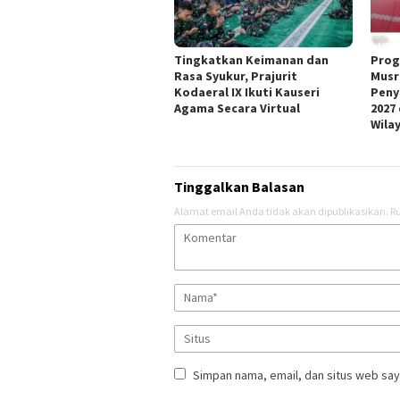
Tingkatkan Keimanan dan
Prog
Rasa Syukur, Prajurit
Musr
Kodaeral IX Ikuti Kauseri
Peny
Agama Secara Virtual
2027
Wila
Tinggalkan Balasan
Alamat email Anda tidak akan dipublikasikan.
Ru
Simpan nama, email, dan situs web say