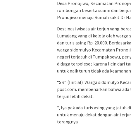
Desa Pronojiwo, Kecamatan Pronojiw
rombongan beserta suami dan berju
Pronojiwo menuju Rumah sakit Dr H
Destinasi wisata air terjun yang be
Lumajang yang di kelola oleh warga s
dan turis asing Rp. 20.000. Berdasark
warga sidomulyo Kecamatan Pronoji
negeri terjatuh di Tumpak sewu, pen
diduga terpeleset karena licin dari t
untuk naik turun tidak ada keamanan
“SR” (Initial). Warga sidomulyo Kec
post.com. membenarkan bahwa ada tur
terjun lebih dekat .
“, Iya pak ada turis asing yang jatuh 
untuk menuju dekat dengan air terjun
terangnya