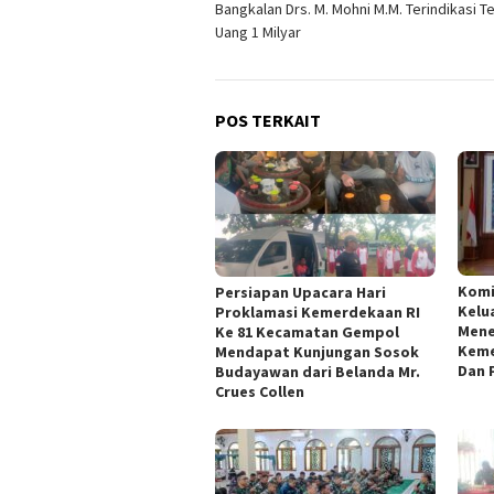
Bangkalan Drs. M. Mohni M.M. Terindikasi T
Uang 1 Milyar
POS TERKAIT
Kom
Persiapan Upacara Hari
Kelu
Proklamasi Kemerdekaan RI
Mene
Ke 81 Kecamatan Gempol
Keme
Mendapat Kunjungan Sosok
Dan 
Budayawan dari Belanda Mr.
Crues Collen