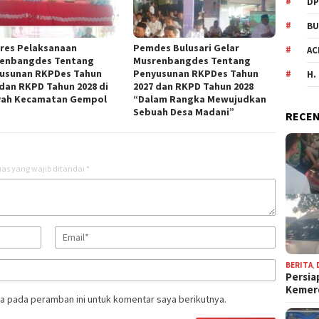
DP
BU
res Pelaksanaan
Pemdes Bulusari Gelar
AC
enbangdes Tentang
Musrenbangdes Tentang
usunan RKPDes Tahun
Penyusunan RKPDes Tahun
H.
 dan RKPD Tahun 2028 di
2027 dan RKPD Tahun 2028
yah Kecamatan Gempol
“Dalam Rangka Mewujudkan
Sebuah Desa Madani”
RECEN
as yang wajib ditandai
*
BERITA
,
Persia
Keme
a pada peramban ini untuk komentar saya berikutnya.