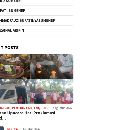
RD SUMENEP
PATI SUMENEP
HMADFAUZIBUPATINYASUMENEP
 ZAINAL ARIFIN
T POSTS
DAERAH
,
PEMERINTAH
,
TNI/POLRI
7 Agustus 2026
pan Upacara Hari Proklamasi
rd…
BERITA
6 Agustus 2026