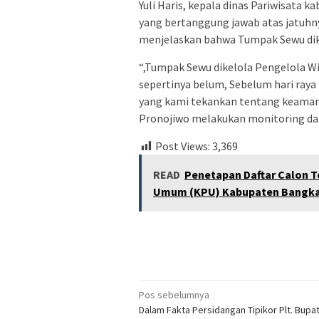
Yuli Haris, kepala dinas Pariwisata 
yang bertanggung jawab atas jatuhny
menjelaskan bahwa Tumpak Sewu dik
“,Tumpak Sewu dikelola Pengelola Wi
sepertinya belum, Sebelum hari raya 
yang kami tekankan tentang keamana
Pronojiwo melakukan monitoring dan
Post Views:
3,369
READ
Penetapan Daftar Calon T
Umum (KPU) Kabupaten Bangk
Navigasi
Pos sebelumnya
Dalam Fakta Persidangan Tipikor Plt. Bupat
pos