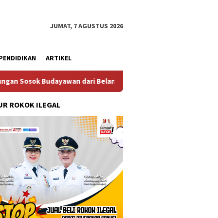
JUMAT, 7 AGUSTUS 2026
PENDIDIKAN
ARTIKEL
ayawan dari Belanda Mr. Crues Collen
Komitmen Pembang
R ROKOK ILEGAL