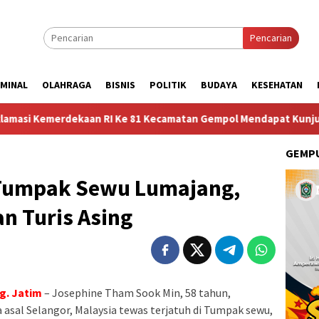
Pencarian
IMINAL
OLAHRAGA
BISNIS
POLITIK
BUDAYA
KESEHATAN
ekaan RI Ke 81 Kecamatan Gempol Mendapat Kunjungan Sosok Bud
GEMPU
 Tumpak Sewu Lumajang,
 Turis Asing
g. Jatim
– Josephine Tham Sook Min, 58 tahun,
sal Selangor, Malaysia tewas terjatuh di Tumpak sewu,