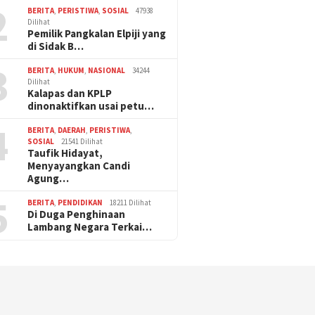
2
BERITA
,
PERISTIWA
,
SOSIAL
47938
Dilihat
Pemilik Pangkalan Elpiji yang
di Sidak B…
3
BERITA
,
HUKUM
,
NASIONAL
34244
Dilihat
Kalapas dan KPLP
dinonaktifkan usai petu…
4
BERITA
,
DAERAH
,
PERISTIWA
,
SOSIAL
21541 Dilihat
Taufik Hidayat,
Menyayangkan Candi
Agung…
5
BERITA
,
PENDIDIKAN
18211 Dilihat
Di Duga Penghinaan
Lambang Negara Terkai…