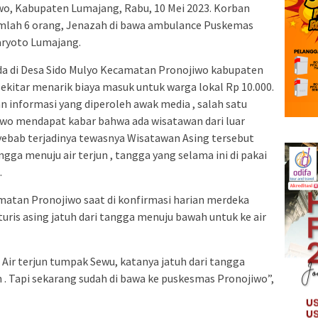
o, Kabupaten Lumajang, Rabu, 10 Mei 2023. Korban
mlah 6 orang, Jenazah di bawa ambulance Puskemas
aryoto Lumajang.
rada di Desa Sido Mulyo Kecamatan Pronojiwo kabupaten
ekitar menarik biaya masuk untuk warga lokal Rp 10.000.
an informasi yang diperoleh awak media , salah satu
wo mendapat kabar bahwa ada wisatawan dari luar
yebab terjadinya tewasnya Wisatawan Asing tersebut
angga menuju air terjun , tangga yang selama ini di pakai
.
amatan Pronojiwo saat di konfirmasi harian merdeka
is asing jatuh dari tangga menuju bawah untuk ke air
di Air terjun tumpak Sewu, katanya jatuh dari tangga
 . Tapi sekarang sudah di bawa ke puskesmas Pronojiwo”,