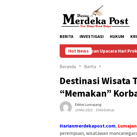
Loncat
ke
konten
BERITA
INVESTIGASI
HUKUM
KR
Persiapan Upacara Hari Proklamasi Kemerd
Hot News
Beranda
Berita
Destinasi Wisata
“Memakan” Korban
Editor Lumajang
10 Mei 2023
3369 Dilihat
Harianmerdekapost.com
,
Lumajan
perempuan, wisatawan mancanegara a