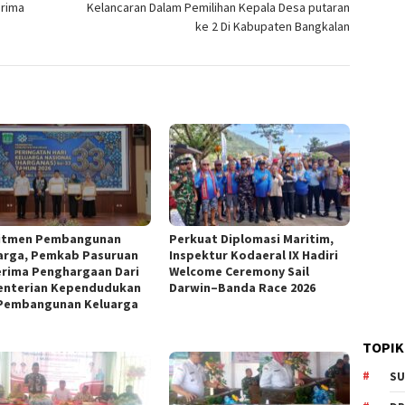
erima
Kelancaran Dalam Pemilihan Kepala Desa putaran
ke 2 Di Kabupaten Bangkalan
itmen Pembangunan
Perkuat Diplomasi Maritim,
arga, Pemkab Pasuruan
Inspektur Kodaeral IX Hadiri
rima Penghargaan Dari
Welcome Ceremony Sail
nterian Kependudukan
Darwin–Banda Race 2026
Pembangunan Keluarga
TOPIK
SU