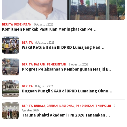
BERITA
,
KESEHATAN
9 Agustus 2026
Komitmen Pemkab Pasuruan Meningkatkan Pe…
BERITA
9 Agustus 2026
Wakil Ketua II dan III DPRD Lumajang Had…
BERITA
,
DAERAH
,
PEMERINTAH
8 Agustus 2026
Progres Pelaksanaan Pembangunan Masjid B…
BERITA
8 Agustus 2026
Dugaan Pungli SKAB di BPRD Lumajang Oknu…
BERITA
,
BUDAYA
,
DAERAH
,
NASIONAL
,
PENDIDIKAN
,
TNI/POLRI
7
Agustus 2026
Taruna Bhakti Akademi TNI 2026 Tanamkan …