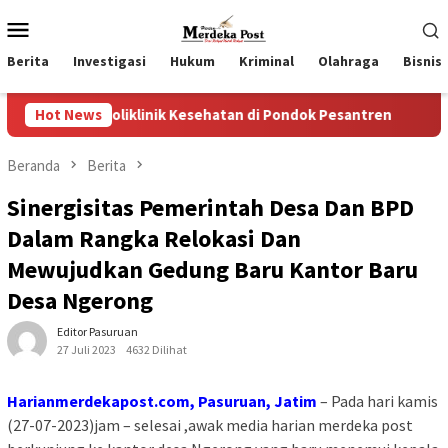
Loncat
Menu
ke
Mobile
konten
Berita
Investigasi
Hukum
Kriminal
Olahraga
Bisnis
iklinik Kesehatan di Pondok Pesantren
Hot News
Wakil Ketua II 
Beranda
Berita
Sinergisitas Pemerintah Desa Dan BPD
Dalam Rangka Relokasi Dan
Mewujudkan Gedung Baru Kantor Baru
Desa Ngerong
Editor Pasuruan
27 Juli 2023
4632 Dilihat
Harianmerdekapost.com, Pasuruan, Jatim
– Pada hari kamis
(27-07-2023)jam – selesai ,awak media harian merdeka post