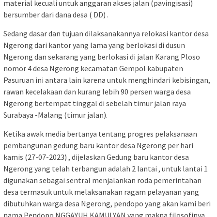
material kecuali untuk anggaran akses jalan (pavingisasi)
bersumber dari dana desa ( DD) .
Sedang dasar dan tujuan dilaksanakannya relokasi kantor desa
Ngerong dari kantor yang lama yang berlokasi di dusun
Ngerong dan sekarang yang berlokasi di jalan Karang Ploso
nomor 4 desa Ngerong kecamatan Gempol kabupaten
Pasuruan ini antara lain karena untuk menghindari kebisingan,
rawan kecelakaan dan kurang lebih 90 persen warga desa
Ngerong bertempat tinggal di sebelah timur jalan raya
Surabaya -Malang (timur jalan).
Ketika awak media bertanya tentang progres pelaksanaan
pembangunan gedung baru kantor desa Ngerong per hari
kamis (27-07-2023) , dijelaskan Gedung baru kantor desa
Ngerong yang telah terbangun adalah 2 lantai , untuk lantai 1
digunakan sebagai sentral menjalankan roda pemerintahan
desa termasuk untuk melaksanakan ragam pelayanan yang
dibutuhkan warga desa Ngerong, pendopo yang akan kami beri
nama Pendopo NGGAYUH KAMULYAN yang makna filosofinya