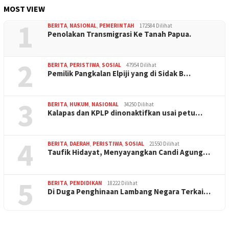
MOST VIEW
1
BERITA
,
NASIONAL
,
PEMERINTAH
172584 Dilihat
Penolakan Transmigrasi Ke Tanah Papua.
2
BERITA
,
PERISTIWA
,
SOSIAL
47954 Dilihat
Pemilik Pangkalan Elpiji yang di Sidak B…
3
BERITA
,
HUKUM
,
NASIONAL
34250 Dilihat
Kalapas dan KPLP dinonaktifkan usai petu…
4
BERITA
,
DAERAH
,
PERISTIWA
,
SOSIAL
21550 Dilihat
Taufik Hidayat, Menyayangkan Candi Agung…
5
BERITA
,
PENDIDIKAN
18222 Dilihat
Di Duga Penghinaan Lambang Negara Terkai…