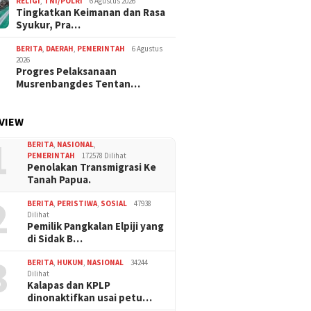
RELIGI
,
TNI/POLRI
6 Agustus 2026
Tingkatkan Keimanan dan Rasa
Syukur, Pra…
BERITA
,
DAERAH
,
PEMERINTAH
6 Agustus
2026
Progres Pelaksanaan
Musrenbangdes Tentan…
VIEW
1
BERITA
,
NASIONAL
,
PEMERINTAH
172578 Dilihat
Penolakan Transmigrasi Ke
Tanah Papua.
2
BERITA
,
PERISTIWA
,
SOSIAL
47938
Dilihat
Pemilik Pangkalan Elpiji yang
di Sidak B…
3
BERITA
,
HUKUM
,
NASIONAL
34244
Dilihat
Kalapas dan KPLP
dinonaktifkan usai petu…