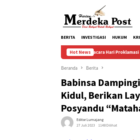
Loncat
ke
konten
BERITA
INVESTIGASI
HUKUM
KR
Persiapan Upacara Hari Proklamasi Kemerdekaan 
Hot News
Beranda
Berita
Babinsa Dampingi
Kidul, Berikan La
Posyandu “Matah
Editor Lumajang
27 Juli 2023
1148 Dilihat