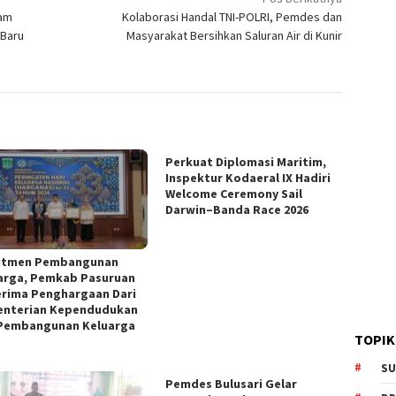
lam
Kolaborasi Handal TNI-POLRI, Pemdes dan
 Baru
Masyarakat Bersihkan Saluran Air di Kunir
Perkuat Diplomasi Maritim,
Inspektur Kodaeral IX Hadiri
Welcome Ceremony Sail
Darwin–Banda Race 2026
itmen Pembangunan
arga, Pemkab Pasuruan
rima Penghargaan Dari
nterian Kependudukan
Pembangunan Keluarga
TOPIK
SU
Pemdes Bulusari Gelar