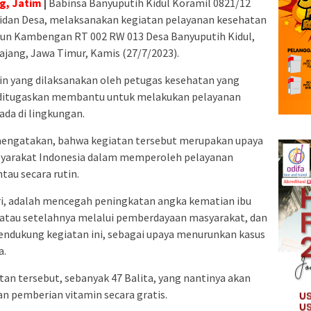
g, Jatim
|
Babinsa Banyuputih Kidul Koramil 0821/12
Bidan Desa, melaksanakan kegiatan pelayanan kesehatan
sun Kambengan RT 002 RW 013 Desa Banyuputih Kidul,
ang, Jawa Timur, Kamis (27/7/2023).
in yang dilaksanakan oleh petugas kesehatan yang
g ditugaskan membantu untuk melakukan pelayanan
ada di lingkungan.
mengatakan, bahwa kegiatan tersebut merupakan upaya
arakat Indonesia dalam memperoleh pelayanan
tau secara rutin.
iri, adalah mencegah peningkatan angka kematian ibu
, atau setelahnya melalui pemberdayaan masyarakat, dan
ndukung kegiatan ini, sebagai upaya menurunkan kasus
a.
tan tersebut, sebanyak 47 Balita, yang nantinya akan
pemberian vitamin secara gratis.