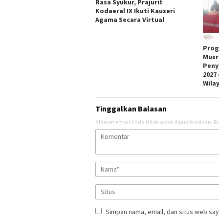
Rasa Syukur, Prajurit
Kodaeral IX Ikuti Kauseri
Agama Secara Virtual
Prog
Musr
Peny
2027
Wila
Tinggalkan Balasan
Alamat email Anda tidak akan dipublikasikan.
Ru
Simpan nama, email, dan situs web say