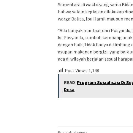
Sementara di waktu yang sama Bidan
bahwa selain kegiatan dilakukan di
warga Balita, Ibu Hamil maupun meny
“Ada banyak manfaat dari Posyandu, y
ke Posyandu, tumbuh kembang anak 
dengan baik, tidak hanya ditimbang 
asupan makanan bergizi, yang baik 
ada di wilayah berjalan sesuai harapan
Post Views:
1,148
READ
Program Sosialisasi Di S
Desa
Pos sebelumnya