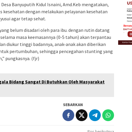
 Desa Banyuputih Kidul Isnaini, Amd.Keb mengatakan,
nas kesehatan dengan melakukan pelayanan kesehatan
usui agar tetap sehat.
ang belum disadari oleh para ibu. dengan rutin datang
selama masa keemasannya (0-5 tahun) akan terpantau
dan diukur tinggi badannya, anak-anak akan diberikan
untuk pertumbuhan, sehingga pencegahan stunting yang
,” pungkasnya. (fjr)
egala Bidang Sangat Di Butuhkan Oleh Masyarakat
SEBARKAN
Pos berikutnya