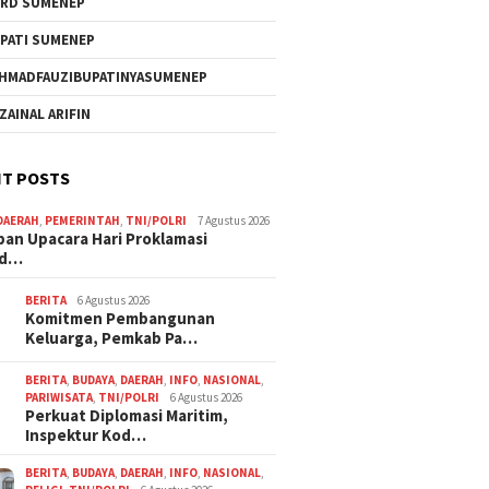
RD SUMENEP
PATI SUMENEP
HMADFAUZIBUPATINYASUMENEP
 ZAINAL ARIFIN
T POSTS
DAERAH
,
PEMERINTAH
,
TNI/POLRI
7 Agustus 2026
pan Upacara Hari Proklamasi
rd…
BERITA
6 Agustus 2026
Komitmen Pembangunan
Keluarga, Pemkab Pa…
BERITA
,
BUDAYA
,
DAERAH
,
INFO
,
NASIONAL
,
PARIWISATA
,
TNI/POLRI
6 Agustus 2026
Perkuat Diplomasi Maritim,
Inspektur Kod…
BERITA
,
BUDAYA
,
DAERAH
,
INFO
,
NASIONAL
,