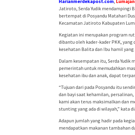
Harianmerdekapost.com
,
Lumajan
Jatiroto, Serda Yudik mendampingi 
bertempat di Posyandu Matahari Du
Kecamatan Jatiroto Kabupaten Lumaj
Kegiatan ini merupakan program rut
dibantu oleh kader-kader PKK, yan
kesehatan Balita dan Ibu hamil yang 
Dalam kesempatan itu, Serda Yudik 
pemerintah untuk memudahkan masy
kesehatan ibu dan anak, dapat terpan
“Tujuan dari pada Posyandu itu send
dan bayi saat kehamilan, persalinan
kami akan terus maksimalkan dan me
stunting yang ada di wilayah,” kata di
Adapun jumlah yang hadir pada kegia
mendapatkan makanan tambahan dan 