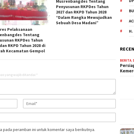
DP
Musrenbangdes Tentang
Penyusunan RKPDes Tahun
BU
2027 dan RKPD Tahun 2028
“Dalam Rangka Mewujudkan
AC
Sebuah Desa Madani”
res Pelaksanaan
H.
enbangdes Tentang
usunan RKPDes Tahun
 dan RKPD Tahun 2028 di
RECEN
yah Kecamatan Gempol
BERITA
,
Persia
Keme
as yang wajib ditandai
*
a pada peramban ini untuk komentar saya berikutnya.