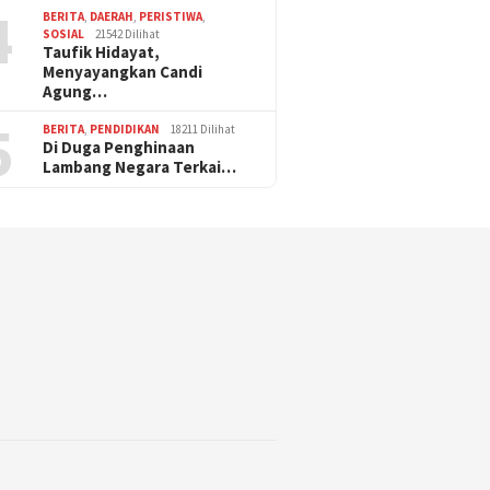
4
BERITA
,
DAERAH
,
PERISTIWA
,
SOSIAL
21542 Dilihat
Taufik Hidayat,
Menyayangkan Candi
Agung…
5
BERITA
,
PENDIDIKAN
18211 Dilihat
Di Duga Penghinaan
Lambang Negara Terkai…