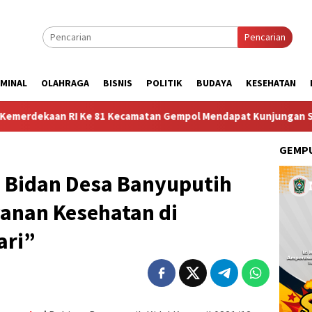
Pencarian
IMINAL
OLAHRAGA
BISNIS
POLITIK
BUDAYA
KESEHATAN
RI Ke 81 Kecamatan Gempol Mendapat Kunjungan Sosok Budayawan 
GEMPU
 Bidan Desa Banyuputih
yanan Kesehatan di
ari”