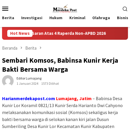
Loncat
Menu
ke
Mobile
konten
Berita
Investigasi
Hukum
Kriminal
Olahraga
Bisnis
 Dan Saran Atas 4 Raperda Non-APBD 2026
Hot News
Pemdes Bulusar
Beranda
Berita
Sembari Komsos, Babinsa Kunir Kerja
Bakti Bersama Warga
Editor Lumajang
1 Januari 2024
1573 Dilihat
Harianmerdekapost.com
Lumajang, Jatim
– Babinsa Desa
Kunir Lor Koramil 0821/13 Kunir Serda Harianto Dwi Cahyono
melaksanakan komunikasi sosial (Komsos) sekaligus kerja
bakti bersama warga di selokan kanan kiri jalan Dusun
Sumberiling Desa Kunir Lor Kecamatan Kunir Kabupaten