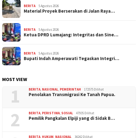
BERITA
5 Agustus 2026
Material Proyek Berserakan di Jalan Raya…
BERITA
5 Agustus 2026
Ketua DPRD Lumajang: Integritas dan Sine…
BERITA
5 Agustus 2026
Bupati Indah Amperawati Tegaskan Integri…
MOST VIEW
1
BERITA
,
NASIONAL
,
PEMERINTAH
172575 Dilihat
Penolakan Transmigrasi Ke Tanah Papua.
2
BERITA
,
PERISTIWA
,
SOSIAL
47935 Dilihat
Pemilik Pangkalan Elpiji yang di Sidak B…
BERITA
,
HUKUM
,
NASIONAL
34242 Dilihat