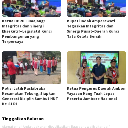
Ketua DPRD Lumajang:
Bupati Indah Amperawati
Integritas dan Sinergi
Tegaskan Integritas dan
Eksekutif–Legislatif Kunci
Sinergi Pusat–Daerah Kunci
Pembangunan yang
Tata Kelola Bersih
Terpercaya
Polisi Latih Paskibraka
Ketua Pengurus Daerah Ambon
Kecamatan Tekung, Siapkan
Yayasan Hang Tuah Lepas
Generasi Disiplin Sambut HUT
Peserta Jambore Nasional
Ke-81 RI
Tinggalkan Balasan
Alamat email Anda tidak akan dipublikasikan.
Ruas yang wajib ditandai
*