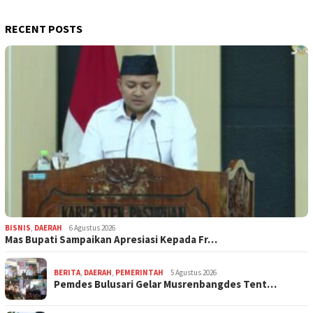
RECENT POSTS
BISNIS
,
DAERAH
6 Agustus 2026
Mas Bupati Sampaikan Apresiasi Kepada Fr…
BERITA
,
DAERAH
,
PEMERINTAH
5 Agustus 2026
Pemdes Bulusari Gelar Musrenbangdes Tent…