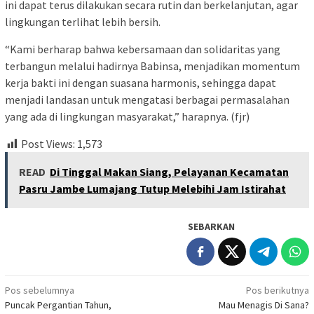
ini dapat terus dilakukan secara rutin dan berkelanjutan, agar
lingkungan terlihat lebih bersih.
“Kami berharap bahwa kebersamaan dan solidaritas yang
terbangun melalui hadirnya Babinsa, menjadikan momentum
kerja bakti ini dengan suasana harmonis, sehingga dapat
menjadi landasan untuk mengatasi berbagai permasalahan
yang ada di lingkungan masyarakat,” harapnya. (fjr)
Post Views:
1,573
READ
Di Tinggal Makan Siang, Pelayanan Kecamatan
Pasru Jambe Lumajang Tutup Melebihi Jam Istirahat
SEBARKAN
Navigasi
Pos sebelumnya
Pos berikutnya
Puncak Pergantian Tahun,
Mau Menagis Di Sana?
pos