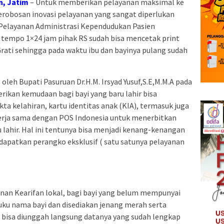
, Jatim
– Untuk memberikan pelayanan maksimal ke
robosan inovasi pelayanan yang sangat diperlukan
 Pelayanan Administrasi Kependudukan Pasien
m tempo 1×24 jam pihak RS sudah bisa mencetak print
 Grati sehingga pada waktu ibu dan bayinya pulang sudah
 oleh Bupati Pasuruan Dr.H.M. Irsyad Yusuf,S.E,M.M.A pada
rikan kemudaan bagi bayi yang baru lahir bisa
a kelahiran, kartu identitas anak (KIA), termasuk juga
erja sama dengan POS Indonesia untuk menerbitkan
u lahir. Hal ini tentunya bisa menjadi kenang-kenangan
dapatkan perangko eksklusif ( satu satunya pelayanan
nan Kearifan lokal, bagi bayi yang belum mempunyai
uku nama bayi dan disediakan jenang merah serta
a bisa diunggah langsung datanya yang sudah lengkap