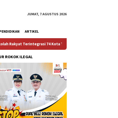
JUMAT, 7 AGUSTUS 2026
PENDIDIKAN
ARTIKEL
ntegrasi 74 Kota Tual
Ruas Jalan Bangil – Sukorejo Te
R ROKOK ILEGAL