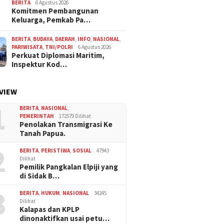
BERITA
6 Agustus 2026
Komitmen Pembangunan
Keluarga, Pemkab Pa…
BERITA
,
BUDAYA
,
DAERAH
,
INFO
,
NASIONAL
,
PARIWISATA
,
TNI/POLRI
6 Agustus 2026
Perkuat Diplomasi Maritim,
Inspektur Kod…
VIEW
1
BERITA
,
NASIONAL
,
PEMERINTAH
172579 Dilihat
Penolakan Transmigrasi Ke
Tanah Papua.
2
BERITA
,
PERISTIWA
,
SOSIAL
47943
Dilihat
Pemilik Pangkalan Elpiji yang
di Sidak B…
3
BERITA
,
HUKUM
,
NASIONAL
34245
Dilihat
Kalapas dan KPLP
dinonaktifkan usai petu…