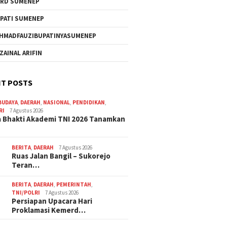
RD SUMENEP
PATI SUMENEP
HMADFAUZIBUPATINYASUMENEP
 ZAINAL ARIFIN
T POSTS
BUDAYA
,
DAERAH
,
NASIONAL
,
PENDIDIKAN
,
RI
7 Agustus 2026
 Bhakti Akademi TNI 2026 Tanamkan
BERITA
,
DAERAH
7 Agustus 2026
Ruas Jalan Bangil – Sukorejo
Teran…
BERITA
,
DAERAH
,
PEMERINTAH
,
TNI/POLRI
7 Agustus 2026
Persiapan Upacara Hari
Proklamasi Kemerd…