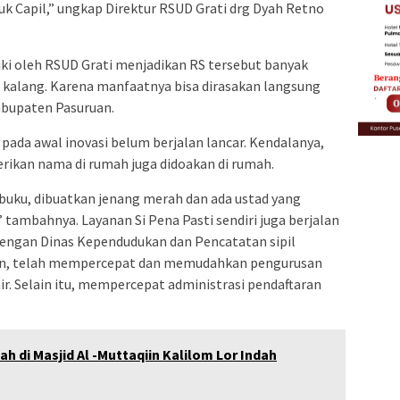
k Capil,” ungkap Direktur RSUD Grati drg Dyah Retno
liki oleh RSUD Grati menjadikan RS tersebut banyak
 kalang. Karena manfaatnya bisa dirasakan langsung
abupaten Pasuruan.
a pada awal inovasi belum berjalan lancar. Kendalanya,
rikan nama di rumah juga didoakan di rumah.
 buku, dibuatkan jenang merah dan ada ustad yang
” tambahnya. Layanan Si Pena Pasti sendiri juga berjalan
 dengan Dinas Kependudukan dan Pencatatan sipil
uan, telah mempercepat dan memudahkan pengurusan
ir. Selain itu, mempercepat administrasi pendaftaran
h di Masjid Al -Muttaqiin Kalilom Lor Indah