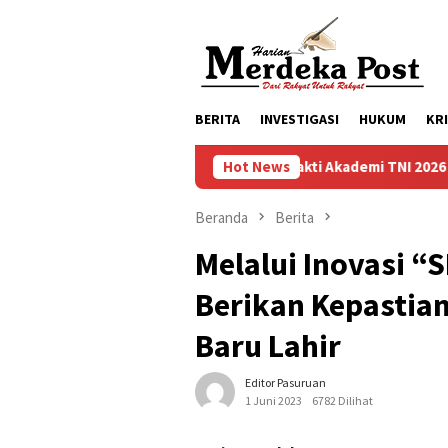
Loncat
ke
konten
BERITA
INVESTIGASI
HUKUM
KR
Taruna Bhakti Akademi TNI 2026 Tanamkan Karak
Hot News
Beranda
Berita
Melalui Inovasi “
Berikan Kepastia
Baru Lahir
Editor Pasuruan
1 Juni 2023
6782 Dilihat