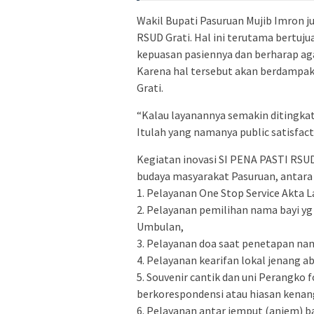
Wakil Bupati Pasuruan Mujib Imron j
RSUD Grati. Hal ini terutama bertu
kepuasan pasiennya dan berharap agar
Karena hal tersebut akan berdampa
Grati.
“Kalau layanannya semakin ditingkat
Itulah yang namanya public satisfac
Kegiatan inovasi SI PENA PASTI RSUD
budaya masyarakat Pasuruan, antara 
1. Pelayanan One Stop Service Akta L
2. Pelayanan pemilihan nama bayi yg 
Umbulan,
3. Pelayanan doa saat penetapan na
4. Pelayanan kearifan lokal jenang 
5. Souvenir cantik dan uni Perangko f
berkorespondensi atau hiasan kenan
6. Pelayanan antar jemput (anjem) b