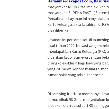
Harianmerdekapost.com, Pasuruan
masyarakat RSUD Grati melakukan te
masyarakat. SI PENA PASTI ( Sistem
Persalinan). Layanan ini hanya dala
kartu keluarga, akta kelahiran di RS
bisa diberikan.
Layanan ini pertama kali di launching
awal tahun 2022. Inovasi yang membe
mendapatkan Kartu Keluarga (KK), akt
diberikan kado istimewa dengan bek
prangko eksklusif bagi bayi yang bar
yang istimewa kepada keluarga. men
rumah sakit yang ada di Indonesia).
Di samping itu “Kita mempunyai laya
nama, pihak RS Grati menyediakan b
didoakan oleh ustad dari RS sehingg