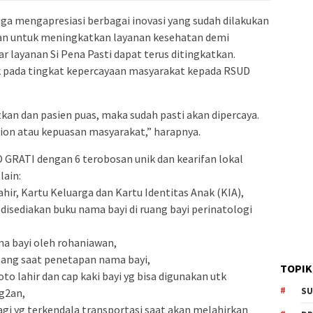
uga mengapresiasi berbagai inovasi yang sudah dilakukan
juan untuk meningkatkan layanan kesehatan demi
 layanan Si Pena Pasti dapat terus ditingkatkan.
k pada tingkat kepercayaan masyarakat kepada RSUD
kan dan pasien puas, maka sudah pasti akan dipercaya.
tion atau kepuasan masyarakat,” harapnya.
 GRATI dengan 6 terobosan unik dan kearifan lokal
lain:
ahir, Kartu Keluarga dan Kartu Identitas Anak (KIA),
disediakan buku nama bayi di ruang bayi perinatologi
ma bayi oleh rohaniawan,
abang saat penetapan nama bayi,
TOPIK
oto lahir dan cap kaki bayi yg bisa digunakan utk
SU
g2an,
agi yg terkendala transportasi saat akan melahirkan