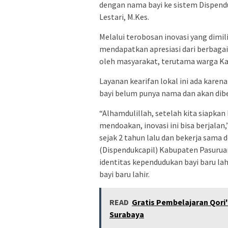
dengan nama bayi ke sistem Dispendu
Lestari, M.Kes.
Melalui terobosan inovasi yang dimi
mendapatkan apresiasi dari berbagai
oleh masyarakat, terutama warga K
Layanan kearifan lokal ini ada karen
bayi belum punya nama dan akan dibe
“Alhamdulillah, setelah kita siapkan
mendoakan, inovasi ini bisa berjalan,
sejak 2 tahun lalu dan bekerja sama
(Dispendukcapil) Kabupaten Pasur
identitas kependudukan bayi baru lah
bayi baru lahir.
READ
Gratis Pembelajaran Qori'a
Surabaya