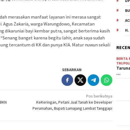
DP
BU
sudah merasakan manfaat layanan ini merasa sangat
AC
sti. Agus Zakaria, warga Warungdowo, Kecamatan
H.
g dikaruniai bayi kembar putra, sangat berterima kasih
 “Senang banget karena begitu lahir, anak saya sudah
ung tercantum di KK dan punya KIA. Matur nuwun sekali
RECEN
BERITA
,
TNI/POL
Taruna
SEBARKAN
…
Pos berikutnya
 BKN
KeKeringan, Petani Jual Tanah ke Developer
Perumahan, Bupati Lumajang Lambat Tanggapi