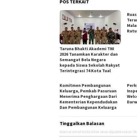
POS TERKAIT
Ruas
Tera
Mala
Ratu
Taruna Bhakti Akademi TNI
2026 Tanamkan Karakter dan
Semangat Bela Negara
kepada Siswa Sekolah Rakyat
Terintegrasi 74 Kota Tual
Komitmen Pembangunan
Perk
Keluarga, Pemkab Pasuruan
Insp
Menerima Penghargaan Dari
Welc
Kementerian Kependudukan
Darw
Dan Pembangunan Keluarga
Tinggalkan Balasan
Alamat email Anda tidak akan dipublikasikan.
Ru