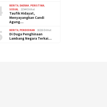
4
BERITA
,
DAERAH
,
PERISTIWA
,
SOSIAL
21544 Dilihat
Taufik Hidayat,
Menyayangkan Candi
Agung…
5
BERITA
,
PENDIDIKAN
18216 Dilihat
Di Duga Penghinaan
Lambang Negara Terkai…