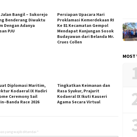
 Jalan Bangil – Sukorejo
Persiapan Upacara Hari
ng Benderang Diwaktu
Proklamasi Kemerdekaan RI
m Dengan Adanya
Ke 81 Kecamatan Gempol
san PJU
Mendapat Kunjungan Sosok
Budayawan dari Belanda Mr.
Crues Collen
MOST 
uat Diplomasi Maritim,
Tingkatkan Keimanan dan
ektur Kodaeral IX Hadiri
Rasa Syukur, Prajurit
ome Ceremony Sail
Kodaeral IX Ikuti Kauseri
in–Banda Race 2026
Agama Secara Virtual
as yang wajib ditandai
*