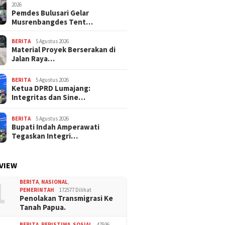
2026
Pemdes Bulusari Gelar
Musrenbangdes Tent…
BERITA
5 Agustus 2026
Material Proyek Berserakan di
Jalan Raya…
BERITA
5 Agustus 2026
Ketua DPRD Lumajang:
Integritas dan Sine…
BERITA
5 Agustus 2026
Bupati Indah Amperawati
Tegaskan Integri…
VIEW
1
BERITA
,
NASIONAL
,
PEMERINTAH
172577 Dilihat
Penolakan Transmigrasi Ke
Tanah Papua.
BERITA
,
PERISTIWA
,
SOSIAL
47936