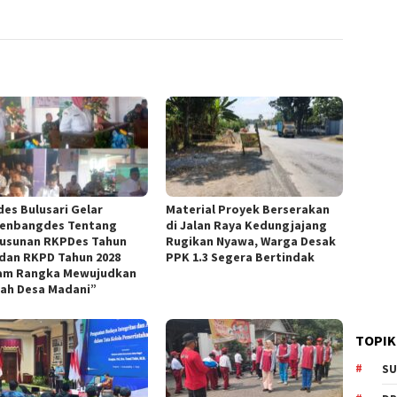
es Bulusari Gelar
Material Proyek Berserakan
enbangdes Tentang
di Jalan Raya Kedungjajang
usunan RKPDes Tahun
Rugikan Nyawa, Warga Desak
 dan RKPD Tahun 2028
PPK 1.3 Segera Bertindak
am Rangka Mewujudkan
ah Desa Madani”
TOPIK
SU