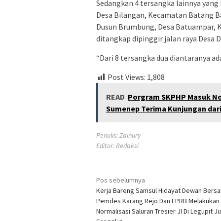
Sedangkan 4 tersangka lainnya yang
Desa Bilangan, Kecamatan Batang Ba
Dusun Brumbung, Desa Batuampar, K
ditangkap dipinggir jalan raya Des
“Dari 8 tersangka dua diantaranya a
Post Views:
1,808
READ
Porgram SKPHP Masuk Nom
Sumenep Terima Kunjungan dari 
Penulis: Zainury
Editor: Redaksi
Navigasi
Pos sebelumnya
Kerja Bareng Samsul Hidayat Dewan Bers
pos
Pemdes Karang Rejo Dan FPRB Melakukan
Normalisasi Saluran Tresier JI Di Legupit J