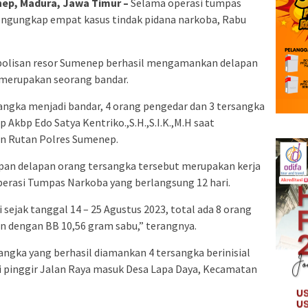
p, Madura, Jawa Timur –
Selama operasi tumpas
engungkap empat kasus tindak pidana narkoba, Rabu
epolisan resor Sumenep berhasil mengamankan delapan
 merupakan seorang bandar.
sangka menjadi bandar, 4 orang pengedar dan 3 tersangka
 Akbp Edo Satya Kentriko.,S.H.,S.I.K.,M.H saat
an Rutan Polres Sumenep.
an delapan orang tersangka tersebut merupakan kerja
Operasi Tumpas Narkoba yang berlangsung 12 hari.
sejak tanggal 14 – 25 Agustus 2023, total ada 8 orang
n dengan BB 10,56 gram sabu,” terangnya.
angka yang berhasil diamankan 4 tersangka berinisial
 pinggir Jalan Raya masuk Desa Lapa Daya, Kecamatan