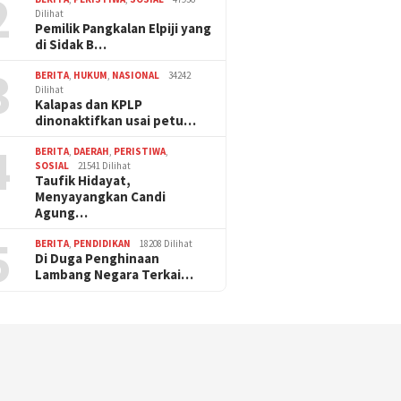
2
Dilihat
Pemilik Pangkalan Elpiji yang
di Sidak B…
3
BERITA
,
HUKUM
,
NASIONAL
34242
Dilihat
Kalapas dan KPLP
dinonaktifkan usai petu…
4
BERITA
,
DAERAH
,
PERISTIWA
,
SOSIAL
21541 Dilihat
Taufik Hidayat,
Menyayangkan Candi
Agung…
5
BERITA
,
PENDIDIKAN
18208 Dilihat
Di Duga Penghinaan
Lambang Negara Terkai…