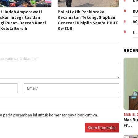
DP
BU
ti Indah Amperawati
Polisi Latih Paskibraka
skan Integritas dan
Kecamatan Tekung, Siapkan
AC
rgi Pusat–Daerah Kunci
Generasi Disiplin Sambut HUT
 Kelola Bersih
Ke-81 RI
H.
RECEN
as yang wajib ditandai
*
a pada peramban ini untuk komentar saya berikutnya.
BISNIS
,
Mas Bu
Fr…