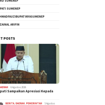
RD SUMENEP
PATI SUMENEP
HMADFAUZIBUPATINYASUMENEP
 ZAINAL ARIFIN
T POSTS
DAERAH
6 Agustus 2026
pati Sampaikan Apresiasi Kepada
BERITA
,
DAERAH
,
PEMERINTAH
5 Agustus