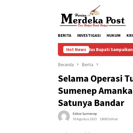
Loncat
ke
konten
BERITA
INVESTIGASI
HUKUM
KR
Mas Bupati Sampaikan Apresiasi Kepad
Hot News
Beranda
Berita
Selama Operasi T
Sumenep Amankan
Satunya Bandar
Editor Sumenep
30 Agustus 2023
1808 Dilihat