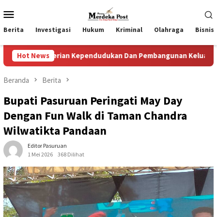
Loncat
Menu
ke
Mobile
konten
Berita
Investigasi
Hukum
Kriminal
Olahraga
Bisnis
erian Kependudukan Dan Pembangunan Keluarga
Hot News
Perkua
Beranda
Berita
Bupati Pasuruan Peringati May Day
Dengan Fun Walk di Taman Chandra
Wilwatikta Pandaan
Editor Pasuruan
1 Mei 2026
368 Dilihat