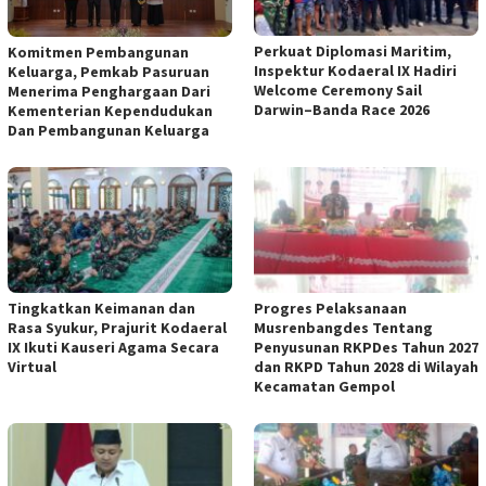
Perkuat Diplomasi Maritim,
Komitmen Pembangunan
Inspektur Kodaeral IX Hadiri
Keluarga, Pemkab Pasuruan
Welcome Ceremony Sail
Menerima Penghargaan Dari
Darwin–Banda Race 2026
Kementerian Kependudukan
Dan Pembangunan Keluarga
Tingkatkan Keimanan dan
Progres Pelaksanaan
Rasa Syukur, Prajurit Kodaeral
Musrenbangdes Tentang
IX Ikuti Kauseri Agama Secara
Penyusunan RKPDes Tahun 2027
Virtual
dan RKPD Tahun 2028 di Wilayah
Kecamatan Gempol