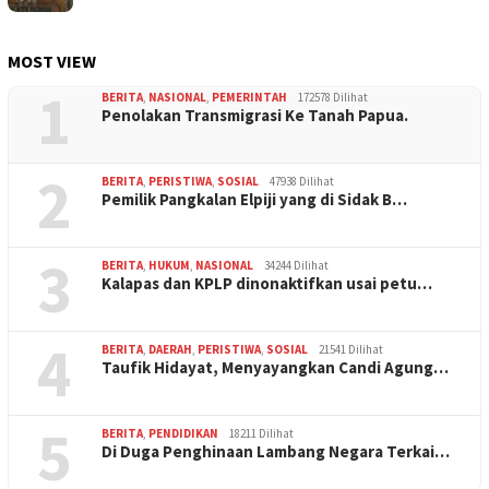
MOST VIEW
1
BERITA
,
NASIONAL
,
PEMERINTAH
172578 Dilihat
Penolakan Transmigrasi Ke Tanah Papua.
2
BERITA
,
PERISTIWA
,
SOSIAL
47938 Dilihat
Pemilik Pangkalan Elpiji yang di Sidak B…
3
BERITA
,
HUKUM
,
NASIONAL
34244 Dilihat
Kalapas dan KPLP dinonaktifkan usai petu…
4
BERITA
,
DAERAH
,
PERISTIWA
,
SOSIAL
21541 Dilihat
Taufik Hidayat, Menyayangkan Candi Agung…
5
BERITA
,
PENDIDIKAN
18211 Dilihat
Di Duga Penghinaan Lambang Negara Terkai…