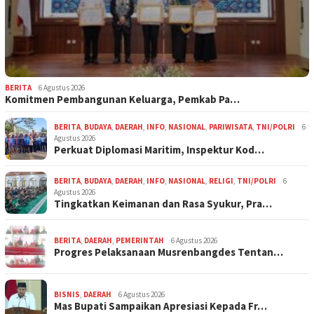
BERITA
6 Agustus 2026
Komitmen Pembangunan Keluarga, Pemkab Pa…
BERITA
,
BUDAYA
,
DAERAH
,
INFO
,
NASIONAL
,
PARIWISATA
,
TNI/POLRI
6
Agustus 2026
Perkuat Diplomasi Maritim, Inspektur Kod…
BERITA
,
BUDAYA
,
DAERAH
,
INFO
,
NASIONAL
,
RELIGI
,
TNI/POLRI
6
Agustus 2026
Tingkatkan Keimanan dan Rasa Syukur, Pra…
BERITA
,
DAERAH
,
PEMERINTAH
6 Agustus 2026
Progres Pelaksanaan Musrenbangdes Tentan…
BISNIS
,
DAERAH
6 Agustus 2026
Mas Bupati Sampaikan Apresiasi Kepada Fr…