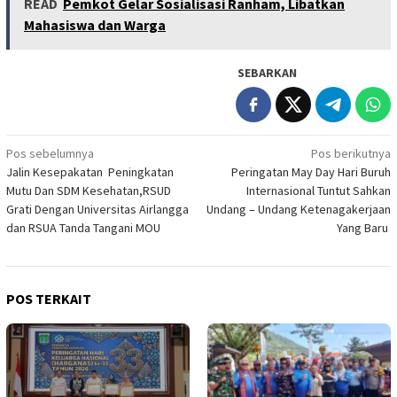
READ
Pemkot Gelar Sosialisasi Ranham, Libatkan
Mahasiswa dan Warga
SEBARKAN
Navigasi
Pos sebelumnya
Pos berikutnya
Jalin Kesepakatan Peningkatan
Peringatan May Day Hari Buruh
pos
Mutu Dan SDM Kesehatan,RSUD
Internasional Tuntut Sahkan
Grati Dengan Universitas Airlangga
Undang – Undang Ketenagakerjaan
dan RSUA Tanda Tangani MOU
Yang Baru
POS TERKAIT