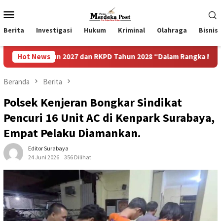
Loncat
Menu
ke
Mobile
konten
Berita
Investigasi
Hukum
Kriminal
Olahraga
Bisnis
 2027 dan RKPD Tahun 2028 “Dalam Rangka Mewujudkan Sebuah 
Hot News
Beranda
Berita
Polsek Kenjeran Bongkar Sindikat
Pencuri 16 Unit AC di Kenpark Surabaya,
Empat Pelaku Diamankan.
Editor Surabaya
24 Juni 2026
356 Dilihat