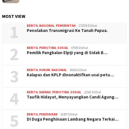
MOST VIEW
1
BERITA
,
NASIONAL
,
PEMERINTAH
172574 Dilihat
Penolakan Transmigrasi Ke Tanah Papua.
2
BERITA
,
PERISTIWA
,
SOSIAL
47935 Dilihat
Pemilik Pangkalan Elpiji yang di Sidak B…
3
BERITA
,
HUKUM
,
NASIONAL
34242 Dilihat
Kalapas dan KPLP dinonaktifkan usai petu…
4
BERITA
,
DAERAH
,
PERISTIWA
,
SOSIAL
21541 Dilihat
Taufik Hidayat, Menyayangkan Candi Agung…
5
BERITA
,
PENDIDIKAN
18207 Dilihat
Di Duga Penghinaan Lambang Negara Terkai…