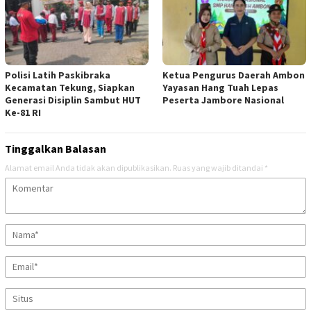
Polisi Latih Paskibraka
Ketua Pengurus Daerah Ambon
Kecamatan Tekung, Siapkan
Yayasan Hang Tuah Lepas
Generasi Disiplin Sambut HUT
Peserta Jambore Nasional
Ke-81 RI
Tinggalkan Balasan
Alamat email Anda tidak akan dipublikasikan.
Ruas yang wajib ditandai
*