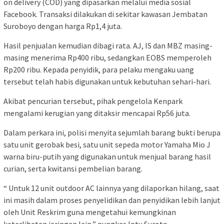
on delivery (COD) yang dipasarkan melalui media sosial
Facebook. Transaksi dilakukan di sekitar kawasan Jembatan
Suroboyo dengan harga Rp1,4 juta.
Hasil penjualan kemudian dibagi rata. AJ, IS dan MBZ masing-
masing menerima Rp400 ribu, sedangkan EOBS memperoleh
Rp200 ribu. Kepada penyidik, para pelaku mengaku uang
tersebut telah habis digunakan untuk kebutuhan sehari-hari.
Akibat pencurian tersebut, pihak pengelola Kenpark
mengalami kerugian yang ditaksir mencapai Rp56 juta.
Dalam perkara ini, polisi menyita sejumlah barang bukti berupa
satu unit gerobak besi, satu unit sepeda motor Yamaha Mio J
warna biru-putih yang digunakan untuk menjual barang hasil
curian, serta kwitansi pembelian barang.
“ Untuk 12 unit outdoor AC lainnya yang dilaporkan hilang, saat
ini masih dalam proses penyelidikan dan penyidikan lebih lanjut
oleh Unit Reskrim guna mengetahui kemungkinan
keterlibatan jaringan lain,” pungkas Iptu Suroto.