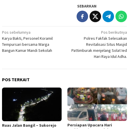
SEBARKAN
Navigasi
Pos sebelumnya
Pos berikutnya
Karya Bakti, Personel Koramil
Polres Fakfak Selesaikan
pos
Tempursari bersama Warga
Revitalisasi Situs Masjid
Bangun Kamar Mandi Sekolah
Pattimburak menjelang Solat Ied
Hari Raya Idul Adha.
POS TERKAIT
Persiapan Upacara Hari
Ruas Jalan Bangil – Sukorejo