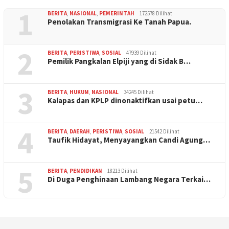
1
BERITA
,
NASIONAL
,
PEMERINTAH
172578 Dilihat
Penolakan Transmigrasi Ke Tanah Papua.
2
BERITA
,
PERISTIWA
,
SOSIAL
47939 Dilihat
Pemilik Pangkalan Elpiji yang di Sidak B…
3
BERITA
,
HUKUM
,
NASIONAL
34245 Dilihat
Kalapas dan KPLP dinonaktifkan usai petu…
4
BERITA
,
DAERAH
,
PERISTIWA
,
SOSIAL
21542 Dilihat
Taufik Hidayat, Menyayangkan Candi Agung…
5
BERITA
,
PENDIDIKAN
18213 Dilihat
Di Duga Penghinaan Lambang Negara Terkai…