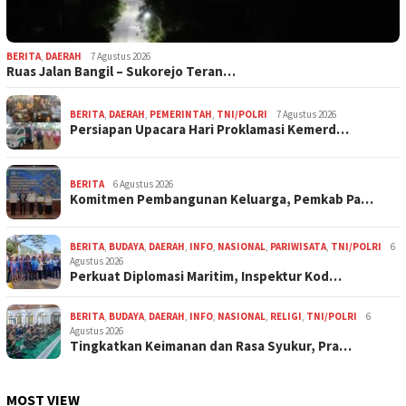
BERITA
,
DAERAH
7 Agustus 2026
Ruas Jalan Bangil – Sukorejo Teran…
BERITA
,
DAERAH
,
PEMERINTAH
,
TNI/POLRI
7 Agustus 2026
Persiapan Upacara Hari Proklamasi Kemerd…
BERITA
6 Agustus 2026
Komitmen Pembangunan Keluarga, Pemkab Pa…
BERITA
,
BUDAYA
,
DAERAH
,
INFO
,
NASIONAL
,
PARIWISATA
,
TNI/POLRI
6
Agustus 2026
Perkuat Diplomasi Maritim, Inspektur Kod…
BERITA
,
BUDAYA
,
DAERAH
,
INFO
,
NASIONAL
,
RELIGI
,
TNI/POLRI
6
Agustus 2026
Tingkatkan Keimanan dan Rasa Syukur, Pra…
MOST VIEW