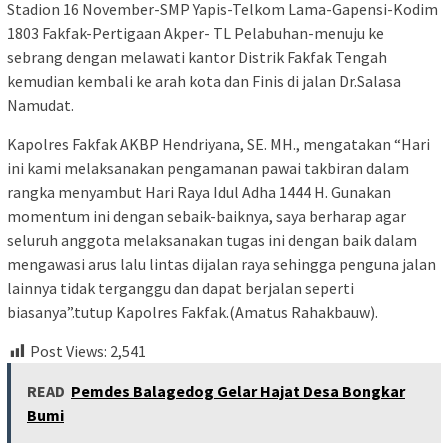
Stadion 16 November-SMP Yapis-Telkom Lama-Gapensi-Kodim
1803 Fakfak-Pertigaan Akper- TL Pelabuhan-menuju ke
sebrang dengan melawati kantor Distrik Fakfak Tengah
kemudian kembali ke arah kota dan Finis di jalan Dr.Salasa
Namudat.
Kapolres Fakfak AKBP Hendriyana, SE. MH., mengatakan “Hari
ini kami melaksanakan pengamanan pawai takbiran dalam
rangka menyambut Hari Raya Idul Adha 1444 H. Gunakan
momentum ini dengan sebaik-baiknya, saya berharap agar
seluruh anggota melaksanakan tugas ini dengan baik dalam
mengawasi arus lalu lintas dijalan raya sehingga penguna jalan
lainnya tidak terganggu dan dapat berjalan seperti
biasanya”.tutup Kapolres Fakfak.(Amatus Rahakbauw).
Post Views:
2,541
READ
Pemdes Balagedog Gelar Hajat Desa Bongkar
Bumi