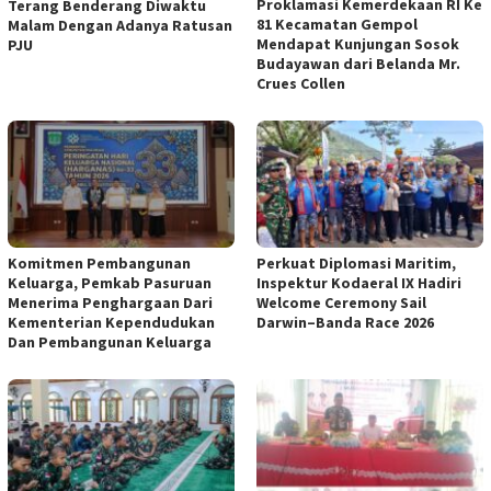
Proklamasi Kemerdekaan RI Ke
Terang Benderang Diwaktu
81 Kecamatan Gempol
Malam Dengan Adanya Ratusan
Mendapat Kunjungan Sosok
PJU
Budayawan dari Belanda Mr.
Crues Collen
Komitmen Pembangunan
Perkuat Diplomasi Maritim,
Keluarga, Pemkab Pasuruan
Inspektur Kodaeral IX Hadiri
Menerima Penghargaan Dari
Welcome Ceremony Sail
Kementerian Kependudukan
Darwin–Banda Race 2026
Dan Pembangunan Keluarga