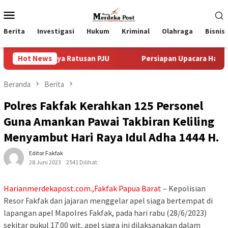
Loncat
Menu
ke
Mobile
konten
Berita
Investigasi
Hukum
Kriminal
Olahraga
Bisnis
Adanya Ratusan PJU
Hot News
Persiapan Upacara Hari Proklamasi 
Beranda
Berita
Polres Fakfak Kerahkan 125 Personel
Guna Amankan Pawai Takbiran Keliling
Menyambut Hari Raya Idul Adha 1444 H.
Editor Fakfak
28 Juni 2023
2541 Dilihat
Harianmerdekapost.com.,Fakfak Papua Barat
– Kepolisian
Resor Fakfak dan jajaran menggelar apel siaga bertempat di
lapangan apel Mapolres Fakfak, pada hari rabu (28/6/2023)
sekitar pukul 17.00 wit, apel siaga ini dilaksanakan dalam