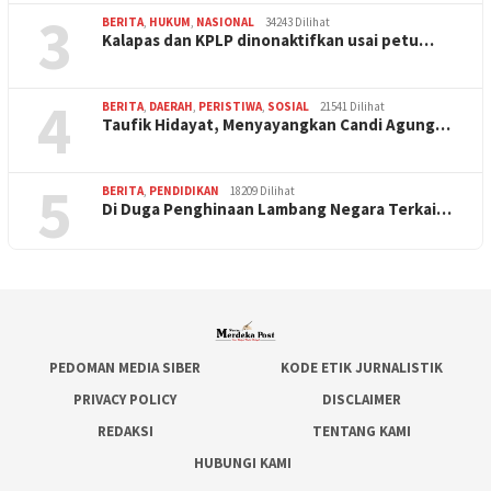
3
BERITA
,
HUKUM
,
NASIONAL
34243 Dilihat
Kalapas dan KPLP dinonaktifkan usai petu…
4
BERITA
,
DAERAH
,
PERISTIWA
,
SOSIAL
21541 Dilihat
Taufik Hidayat, Menyayangkan Candi Agung…
5
BERITA
,
PENDIDIKAN
18209 Dilihat
Di Duga Penghinaan Lambang Negara Terkai…
PEDOMAN MEDIA SIBER
KODE ETIK JURNALISTIK
PRIVACY POLICY
DISCLAIMER
REDAKSI
TENTANG KAMI
HUBUNGI KAMI