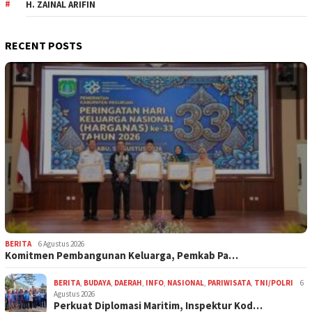
H. ZAINAL ARIFIN
RECENT POSTS
BERITA
6 Agustus 2026
Komitmen Pembangunan Keluarga, Pemkab Pa…
BERITA
,
BUDAYA
,
DAERAH
,
INFO
,
NASIONAL
,
PARIWISATA
,
TNI/POLRI
6
Agustus 2026
Perkuat Diplomasi Maritim, Inspektur Kod…