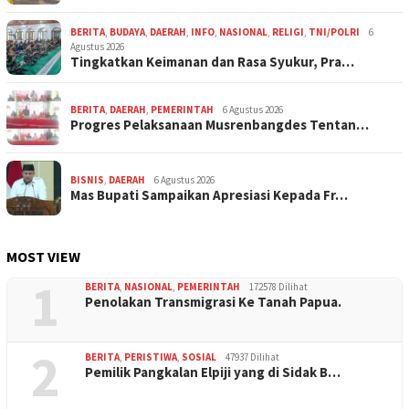
BERITA
,
BUDAYA
,
DAERAH
,
INFO
,
NASIONAL
,
RELIGI
,
TNI/POLRI
6
Agustus 2026
Tingkatkan Keimanan dan Rasa Syukur, Pra…
BERITA
,
DAERAH
,
PEMERINTAH
6 Agustus 2026
Progres Pelaksanaan Musrenbangdes Tentan…
BISNIS
,
DAERAH
6 Agustus 2026
Mas Bupati Sampaikan Apresiasi Kepada Fr…
MOST VIEW
1
BERITA
,
NASIONAL
,
PEMERINTAH
172578 Dilihat
Penolakan Transmigrasi Ke Tanah Papua.
2
BERITA
,
PERISTIWA
,
SOSIAL
47937 Dilihat
Pemilik Pangkalan Elpiji yang di Sidak B…