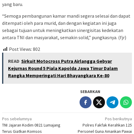
yang baru.
“Semoga pembangunan kamar mandi segera selesai dan dapat
ditempati oleh para murid, dan dengan kegiatan ini juga
sebagai tujuan untuk meningkatkan sinergisitas kedekatan
antara TNI dan masyarakat, semakin solid,” pungkasnya. (fjr)
Post Views:
802
READ
Sirkuit Motocross Putra Airlangga Gebyar
Kejurnas Round 5 Piala Kapolda Jawa Timur Dalam
Rangka Memperingati Hari Bhayangkara Ke-80
SEBARKAN
Navigasi
Pos sebelumnya
Pos berikutnya
TNI Jajaran Kodim 0821 Lumajang
Polres Fakfak Kerahkan 125
pos
Terus Giatkan Komsos
Personel Guna Amankan Pawai