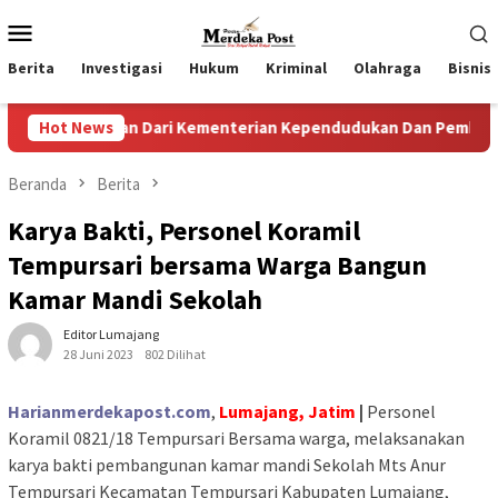
Loncat
Menu
ke
Mobile
konten
Berita
Investigasi
Hukum
Kriminal
Olahraga
Bisnis
gaan Dari Kementerian Kependudukan Dan Pembangunan Keluar
Hot News
Beranda
Berita
Karya Bakti, Personel Koramil
Tempursari bersama Warga Bangun
Kamar Mandi Sekolah
Editor Lumajang
28 Juni 2023
802 Dilihat
Harianmerdekapost.com
,
Lumajang, Jatim
|
Personel
Koramil 0821/18 Tempursari Bersama warga, melaksanakan
karya bakti pembangunan kamar mandi Sekolah Mts Anur
Tempursari Kecamatan Tempursari Kabupaten Lumajang,