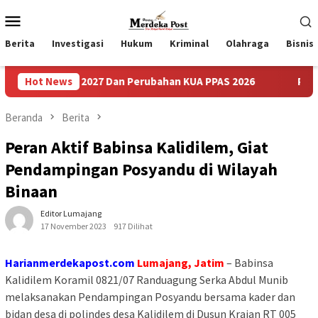
Loncat
Menu
ke
Mobile
konten
Berita
Investigasi
Hukum
Kriminal
Olahraga
Bisnis
AS 2027 Dan Perubahan KUA PPAS 2026
Hot News
Pasca Viral Keluh
Beranda
Berita
Peran Aktif Babinsa Kalidilem, Giat
Pendampingan Posyandu di Wilayah
Binaan
Editor Lumajang
17 November 2023
917 Dilihat
Harianmerdekapost.com
Lumajang, Jatim
– Babinsa
Kalidilem Koramil 0821/07 Randuagung Serka Abdul Munib
melaksanakan Pendampingan Posyandu bersama kader dan
bidan desa di polindes desa Kalidilem di Dusun Krajan RT 005