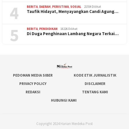
4
BERITA
,
DAERAH
,
PERISTIWA
,
SOSIAL
21554 Dilihat
Taufik Hidayat, Menyayangkan Candi Agung…
5
BERITA
,
PENDIDIKAN
18226 Dilihat
Di Duga Penghinaan Lambang Negara Terkai…
PEDOMAN MEDIA SIBER
KODE ETIK JURNALISTIK
PRIVACY POLICY
DISCLAIMER
REDAKSI
TENTANG KAMI
HUBUNGI KAMI
Copyright 2024 Harian Merdeka Post