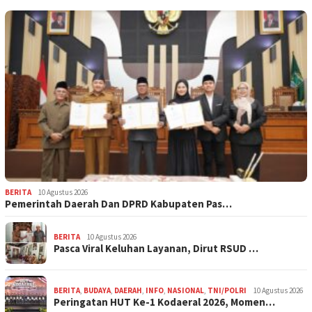
BERITA
10 Agustus 2026
Pemerintah Daerah Dan DPRD Kabupaten Pas…
BERITA
10 Agustus 2026
Pasca Viral Keluhan Layanan, Dirut RSUD …
BERITA
,
BUDAYA
,
DAERAH
,
INFO
,
NASIONAL
,
TNI/POLRI
10 Agustus 2026
Peringatan HUT Ke-1 Kodaeral 2026, Momen…