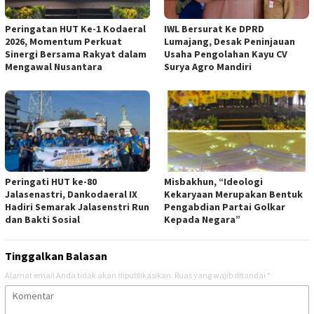
Peringatan HUT Ke-1 Kodaeral
IWL Bersurat Ke DPRD
2026, Momentum Perkuat
Lumajang, Desak Peninjauan
Sinergi Bersama Rakyat dalam
Usaha Pengolahan Kayu CV
Mengawal Nusantara
Surya Agro Mandiri
Peringati HUT ke-80
Misbakhun, “Ideologi
Jalasenastri, Dankodaeral IX
Kekaryaan Merupakan Bentuk
Hadiri Semarak Jalasenstri Run
Pengabdian Partai Golkar
dan Bakti Sosial
Kepada Negara”
Tinggalkan Balasan
Alamat email Anda tidak akan dipublikasikan.
Ruas yang wajib ditandai
*