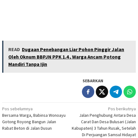
READ
Dugaan Penebangan Liar Pohon Pinggir Jalan
Oleh Oknum BBPJN PPK 1.4 , Warga Ancam Potong
Mandiri Tanpa Ijin
SEBARKAN
Navigasi
Pos sebelumnya
Pos berikutnya
Bersama Warga, Babinsa Wonoayu
Jalan Penghubung Antara Desa
pos
Gotong Royong Bangun Jalan
Carat Dan Desa Bulusari (Jalan
Rabat Beton di Jalan Dusun
Kabupaten) 3 Tahun Rusak, Setelah
Di Perjuangan Samsul Hidayat