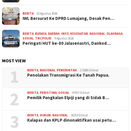
BERITA
10 Agustus 2026
IWL Bersurat Ke DPRD Lumajang, Desak Pen…
BERITA
,
BUDAYA
,
DAERAH
,
INFO
,
KESEHATAN
,
NASIONAL
,
OLAHRAGA
,
SOSIAL
,
TNI/POLRI
9 Agustus 2026
Peringati HUT ke-80 Jalasenastri, Dankod…
MOST VIEW
1
BERITA
,
NASIONAL
,
PEMERINTAH
172586 Dilihat
Penolakan Transmigrasi Ke Tanah Papua.
2
BERITA
,
PERISTIWA
,
SOSIAL
47957 Dilihat
Pemilik Pangkalan Elpiji yang di Sidak B…
3
BERITA
,
HUKUM
,
NASIONAL
34253 Dilihat
Kalapas dan KPLP dinonaktifkan usai petu…