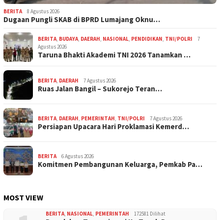
BERITA
8 Agustus 2026
Dugaan Pungli SKAB di BPRD Lumajang Oknu…
BERITA
,
BUDAYA
,
DAERAH
,
NASIONAL
,
PENDIDIKAN
,
TNI/POLRI
7
Agustus 2026
Taruna Bhakti Akademi TNI 2026 Tanamkan …
BERITA
,
DAERAH
7 Agustus 2026
Ruas Jalan Bangil – Sukorejo Teran…
BERITA
,
DAERAH
,
PEMERINTAH
,
TNI/POLRI
7 Agustus 2026
Persiapan Upacara Hari Proklamasi Kemerd…
BERITA
6 Agustus 2026
Komitmen Pembangunan Keluarga, Pemkab Pa…
MOST VIEW
BERITA
,
NASIONAL
,
PEMERINTAH
172581 Dilihat