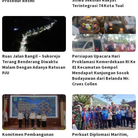
Siswa Sekolah Rakyat
Prosedur Resmi
Terintegrasi 74 Kota Tual
Ruas Jalan Bangil – Sukorejo
Persiapan Upacara Hari
Terang Benderang Diwaktu
Proklamasi Kemerdekaan RI Ke
Malam Dengan Adanya Ratusan
81 Kecamatan Gempol
PJU
Mendapat Kunjungan Sosok
Budayawan dari Belanda Mr.
Crues Collen
Komitmen Pembangunan
Perkuat Diplomasi Maritim,