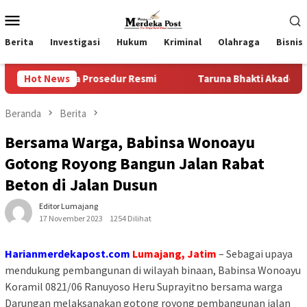
Loncat
Menu
ke
Mobile
konten
Berita
Investigasi
Hukum
Kriminal
Olahraga
Bisnis
npa Prosedur Resmi
Hot News
Taruna Bhakti Akademi TNI 2026 Tan
Beranda
Berita
Bersama Warga, Babinsa Wonoayu
Gotong Royong Bangun Jalan Rabat
Beton di Jalan Dusun
Editor Lumajang
17 November 2023
1254 Dilihat
Harianmerdekapost.com
Lumajang, Jatim
– Sebagai upaya
mendukung pembangunan di wilayah binaan, Babinsa Wonoayu
Koramil 0821/06 Ranuyoso Heru Suprayitno bersama warga
Darungan melaksanakan gotong royong pembangunan jalan