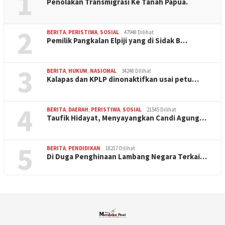
1
Penolakan Transmigrasi Ke Tanah Papua.
2
BERITA
,
PERISTIWA
,
SOSIAL
47948 Dilihat
Pemilik Pangkalan Elpiji yang di Sidak B…
3
BERITA
,
HUKUM
,
NASIONAL
34248 Dilihat
Kalapas dan KPLP dinonaktifkan usai petu…
4
BERITA
,
DAERAH
,
PERISTIWA
,
SOSIAL
21545 Dilihat
Taufik Hidayat, Menyayangkan Candi Agung…
5
BERITA
,
PENDIDIKAN
18217 Dilihat
Di Duga Penghinaan Lambang Negara Terkai…