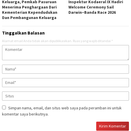
Keluarga, Pemkab Pasuruan
Inspektur Kodaeral IX Hadiri
Menerima Penghargaan Dari
Welcome Ceremony Sail
Kementerian Kependudukan
Darwin–Banda Race 2026
Dan Pembangunan Keluarga
Tinggalkan Balasan
Alamat email Anda tidak akan dipublikasikan.
Ruas yang wajib ditandai
*
Simpan nama, email, dan situs web saya pada peramban ini untuk
komentar saya berikutnya.