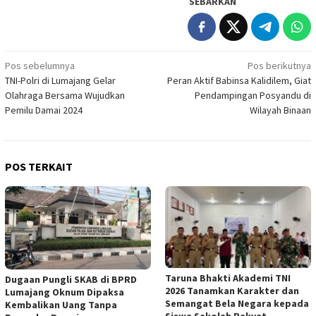
SEBARKAN
Navigasi
Pos sebelumnya
Pos berikutnya
TNI-Polri di Lumajang Gelar
Peran Aktif Babinsa Kalidilem, Giat
pos
Olahraga Bersama Wujudkan
Pendampingan Posyandu di
Pemilu Damai 2024
Wilayah Binaan
POS TERKAIT
Taruna Bhakti Akademi TNI
Dugaan Pungli SKAB di BPRD
2026 Tanamkan Karakter dan
Lumajang Oknum Dipaksa
Semangat Bela Negara kepada
Kembalikan Uang Tanpa