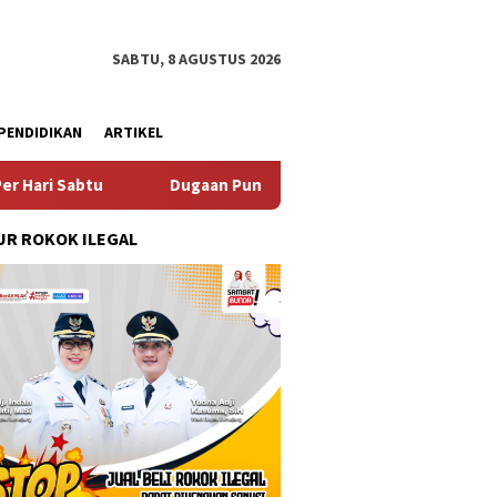
SABTU, 8 AGUSTUS 2026
PENDIDIKAN
ARTIKEL
tu
Dugaan Pungli SKAB di BPRD Lumajang Oknum Dipaksa
R ROKOK ILEGAL