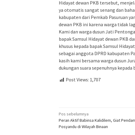
Hidayat dewan PKB tersebut, menjel
ya otomatis sangat senang dan bahag
kabupaten dari Pemkab Pasuruan yan
dewan PKB ini karena warga tidak lag
Kami dan warga dusun Jati Pentonga
bapak Samsul Hidayat dewan PKB dan 
khusus kepada bapak Samsul Hidaya
sebagai anggota DPRD kabupaten Pas
kasih kami bersama warga dusun Jur
dukungan suara sepenuhnya kepada b
Post Views:
1,707
Navigasi
Pos sebelumnya
Peran Aktif Babinsa Kalidilem, Giat Penda
pos
Posyandu di Wilayah Binaan