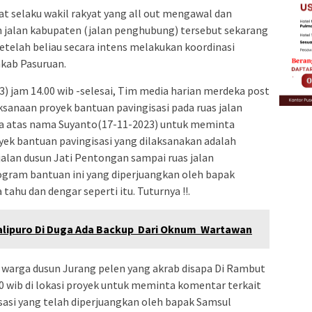
t selaku wakil rakyat yang all out mengawal dan
jalan kabupaten (jalan penghubung) tersebut sekarang
telah beliau secara intens melakukan koordinasi
mkab Pasuruan.
3) jam 14.00 wib -selesai, Tim media harian merdeka post
ksanaan proyek bantuan pavingisasi pada ruas jalan
ja atas nama Suyanto(17-11-2023) untuk meminta
ek bantuan pavingisasi yang dilaksanakan adalah
 jalan dusun Jati Pentongan sampai ruas jalan
ogram bantuan ini yang diperjuangkan oleh bapak
ahu dan dengar seperti itu. Tuturnya !!.
lipuro Di Duga Ada Backup Dari Oknum Wartawan
warga dusun Jurang pelen yang akrab disapa Di Rambut
00 wib di lokasi proyek untuk meminta komentar terkait
isasi yang telah diperjuangkan oleh bapak Samsul