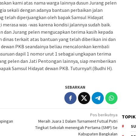
askan kami atas nama warga lainnya dusun Jurang pelen
ia sekali dengan adanya bantuan perbaikan jalan
g telah diperjuangkan oleh bapak Samsul Hidayat
i merasa was -was karena kondisi jalannya sudah baik.
n dan Jurang pelen mengucapkan terima kasih kepada
dinas terkait atas bantuan yang telah diberikan ini dan
t dewan PKB seandainya beliau mencalonkan kembali
uruan dapil 1 nomor urut 1 sebagai ungkapan terima
ang pelen dan Jati Pentongan lainnya, siap memberikan
apak Samsul Hidayat dewan PKB. Tuturnya!!.(Budhi H).
SEBARKAN
Pos berikutnya
TOPIK
mpingan
Meraih Juara 1 Dalam Turnament Futsal Putri
SU
Tingkat Sekolah menengah Pertama (SMP) Se
Kabupaten Bangkalan