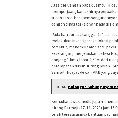
Atas perjuangan bapak Samsul Hidaya
memperjuangkan akhirnya perbaikan 
sudah terealisasi pembangunannya se
dengan dinas terkait yang ada di Pe
Pada hari Jum’at tanggal (17-11- 202
melakukan investigasi ke lokasi pela
tersebut, menemui salah satu peker
keterangan, menjelaskan bahwa Proy
panjang 1 km x lebar 4,50m dari ruas
perempatan dusun Jurang pelen , pr
Samsul Hidayat dewan PKB yang Saya t
READ
Kalangan Sabung Ayam Ka
Kemudian awak media juga menemui 
pirang Darmaji (17-11-2023) jam 15.
telah terealisasinya bantuan paving