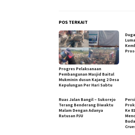
POS TERKAIT
Duga
Luma
Kemb
Pros
Progres Pelaksanaan
Pembangunan Masjid Baitul
Mukminin dusun Kajang 2 Desa
Kepulungan Per Hari Sabtu
Ruas Jalan Bangil – Sukorejo
Pers
Terang Benderang Diwaktu
Prok
Malam Dengan Adanya
Ke 8
Ratusan PJU
Mend
Buda
Crue