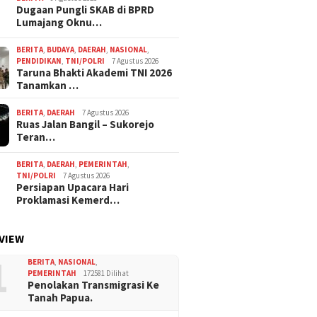
Dugaan Pungli SKAB di BPRD
Lumajang Oknu…
BERITA
,
BUDAYA
,
DAERAH
,
NASIONAL
,
PENDIDIKAN
,
TNI/POLRI
7 Agustus 2026
Taruna Bhakti Akademi TNI 2026
Tanamkan …
BERITA
,
DAERAH
7 Agustus 2026
Ruas Jalan Bangil – Sukorejo
Teran…
BERITA
,
DAERAH
,
PEMERINTAH
,
TNI/POLRI
7 Agustus 2026
Persiapan Upacara Hari
Proklamasi Kemerd…
VIEW
1
BERITA
,
NASIONAL
,
PEMERINTAH
172581 Dilihat
Penolakan Transmigrasi Ke
Tanah Papua.