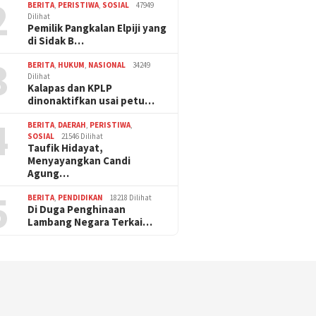
2
BERITA
,
PERISTIWA
,
SOSIAL
47949
Dilihat
Pemilik Pangkalan Elpiji yang
di Sidak B…
3
BERITA
,
HUKUM
,
NASIONAL
34249
Dilihat
Kalapas dan KPLP
dinonaktifkan usai petu…
4
BERITA
,
DAERAH
,
PERISTIWA
,
SOSIAL
21546 Dilihat
Taufik Hidayat,
Menyayangkan Candi
Agung…
5
BERITA
,
PENDIDIKAN
18218 Dilihat
Di Duga Penghinaan
Lambang Negara Terkai…