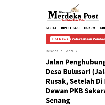
Loncat
ke
konten
BERITA
INVESTIGASI
HUKUM
KR
Progres Pelaksanaan Pembangunan Masjid
Hot News
Beranda
Berita
Jalan Penghubung
Desa Bulusari (Ja
Rusak, Setelah Di
Dewan PKB Sekara
Senang