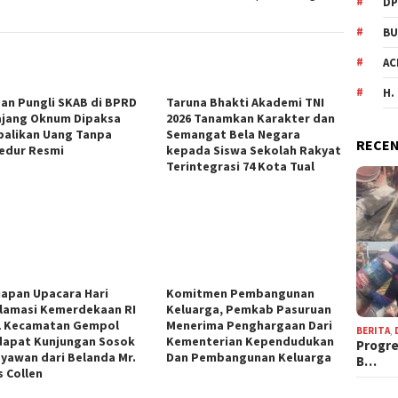
DP
BU
AC
H.
an Pungli SKAB di BPRD
Taruna Bhakti Akademi TNI
jang Oknum Dipaksa
2026 Tanamkan Karakter dan
alikan Uang Tanpa
Semangat Bela Negara
RECEN
edur Resmi
kepada Siswa Sekolah Rakyat
Terintegrasi 74 Kota Tual
iapan Upacara Hari
Komitmen Pembangunan
lamasi Kemerdekaan RI
Keluarga, Pemkab Pasuruan
1 Kecamatan Gempol
Menerima Penghargaan Dari
BERITA
,
apat Kunjungan Sosok
Kementerian Kependudukan
Progre
yawan dari Belanda Mr.
Dan Pembangunan Keluarga
B…
s Collen