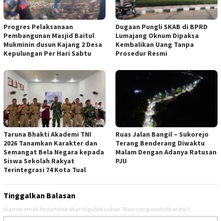
Progres Pelaksanaan
Dugaan Pungli SKAB di BPRD
Pembangunan Masjid Baitul
Lumajang Oknum Dipaksa
Mukminin dusun Kajang 2 Desa
Kembalikan Uang Tanpa
Kepulungan Per Hari Sabtu
Prosedur Resmi
Taruna Bhakti Akademi TNI
Ruas Jalan Bangil – Sukorejo
2026 Tanamkan Karakter dan
Terang Benderang Diwaktu
Semangat Bela Negara kepada
Malam Dengan Adanya Ratusan
Siswa Sekolah Rakyat
PJU
Terintegrasi 74 Kota Tual
Tinggalkan Balasan
Alamat email Anda tidak akan dipublikasikan.
Ruas yang wajib ditandai
*