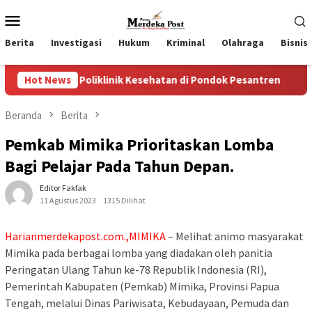
Loncat
Menu
ke
Mobile
konten
Berita
Investigasi
Hukum
Kriminal
Olahraga
Bisnis
oliklinik Kesehatan di Pondok Pesantren
Hot News
Wakil Ketua I
Beranda
Berita
Pemkab Mimika Prioritaskan Lomba
Bagi Pelajar Pada Tahun Depan.
Editor Fakfak
11 Agustus 2023
1315 Dilihat
Harianmerdekapost.com.,MIMIKA
– Melihat animo masyarakat
Mimika pada berbagai lomba yang diadakan oleh panitia
Peringatan Ulang Tahun ke-78 Republik Indonesia (RI),
Pemerintah Kabupaten (Pemkab) Mimika, Provinsi Papua
Tengah, melalui Dinas Pariwisata, Kebudayaan, Pemuda dan