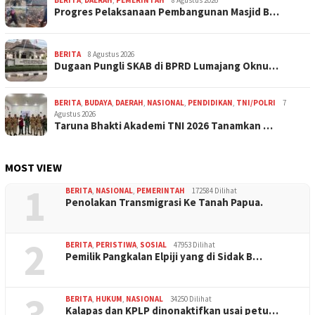
Progres Pelaksanaan Pembangunan Masjid B…
BERITA
8 Agustus 2026
Dugaan Pungli SKAB di BPRD Lumajang Oknu…
BERITA
,
BUDAYA
,
DAERAH
,
NASIONAL
,
PENDIDIKAN
,
TNI/POLRI
7
Agustus 2026
Taruna Bhakti Akademi TNI 2026 Tanamkan …
MOST VIEW
1
BERITA
,
NASIONAL
,
PEMERINTAH
172584 Dilihat
Penolakan Transmigrasi Ke Tanah Papua.
2
BERITA
,
PERISTIWA
,
SOSIAL
47953 Dilihat
Pemilik Pangkalan Elpiji yang di Sidak B…
3
BERITA
,
HUKUM
,
NASIONAL
34250 Dilihat
Kalapas dan KPLP dinonaktifkan usai petu…