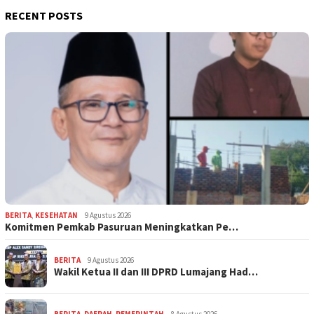
RECENT POSTS
BERITA
,
KESEHATAN
9 Agustus 2026
Komitmen Pemkab Pasuruan Meningkatkan Pe…
BERITA
9 Agustus 2026
Wakil Ketua II dan III DPRD Lumajang Had…
BERITA
,
DAERAH
,
PEMERINTAH
8 Agustus 2026