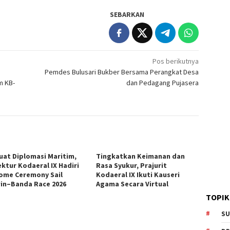
SEBARKAN
Pos berikutnya
Pemdes Bulusari Bukber Bersama Perangkat Desa
m KB-
dan Pedagang Pujasera
uat Diplomasi Maritim,
Tingkatkan Keimanan dan
ektur Kodaeral IX Hadiri
Rasa Syukur, Prajurit
ome Ceremony Sail
Kodaeral IX Ikuti Kauseri
in–Banda Race 2026
Agama Secara Virtual
TOPIK
SU