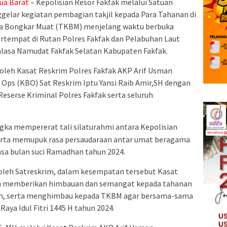
ua Barat –
Kepolisian Resor Fakfak melalui Satuan
gelar kegiatan pembagian takjil kepada Para Tahanan di
rja Bongkar Muat (TKBM) menjelang waktu berbuka
bertempat di Rutan Polres Fakfak dan Pelabuhan Laut
alasa Namudat Fakfak Selatan Kabupaten Fakfak.
 oleh Kasat Reskrim Polres Fakfak AKP Arif Usman
 Ops (KBO) Sat Reskrim Iptu Yansi Raib Amir,SH dengan
eserse Kriminal Polres Fakfak serta seluruh
gka mempererat tali silaturahmi antara Kepolisian
erta memupuk rasa persaudaraan antar umat beragama
sa bulan suci Ramadhan tahun 2024.
 oleh Satreskrim, dalam kesempatan tersebut Kasat
 memberikan himbauan dan semangat kepada tahanan
um, serta menghimbau kepada TKBM agar bersama-sama
ya Idul Fitri 1445 H tahun 2024.