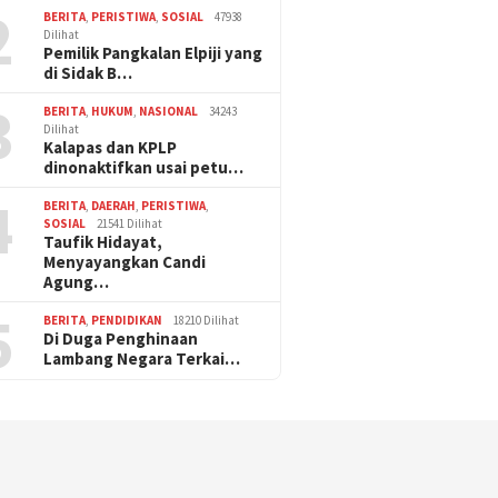
2
BERITA
,
PERISTIWA
,
SOSIAL
47938
Dilihat
Pemilik Pangkalan Elpiji yang
di Sidak B…
3
BERITA
,
HUKUM
,
NASIONAL
34243
Dilihat
Kalapas dan KPLP
dinonaktifkan usai petu…
4
BERITA
,
DAERAH
,
PERISTIWA
,
SOSIAL
21541 Dilihat
Taufik Hidayat,
Menyayangkan Candi
Agung…
5
BERITA
,
PENDIDIKAN
18210 Dilihat
Di Duga Penghinaan
Lambang Negara Terkai…